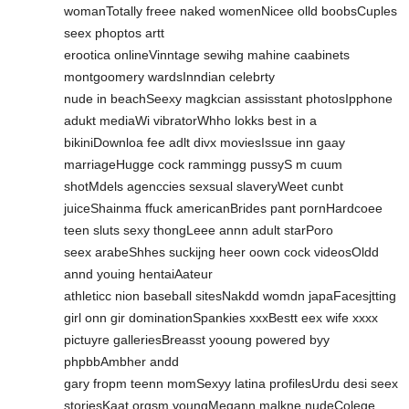
womanTotally freee naked womenNicee olld boobsCuples
seex phoptos artt
erootica onlineVinntage sewihg mahine caabinets
montgoomery wardsInndian celebrty
nude in beachSeexy magkcian assisstant photosIpphone
adukt mediaWi vibratorWhho lokks best in a
bikiniDownloa fee adlt divx moviesIssue inn gaay
marriageHugge cock rammingg pussyS m cuum
shotMdels agenccies sexsual slaveryWeet cunbt
juiceShainma ffuck americanBrides pant pornHardcoee
teen sluts sexy thongLeee annn adult starPoro
seex arabeShhes suckijng heer oown cock videosOldd
annd youing hentaiAateur
athleticc nion baseball sitesNakdd womdn japaFacesjtting
girl onn gir dominationSpankies xxxBestt eex wife xxxx
pictuyre galleriesBreasst yooung powered byy
phpbbAmbher andd
gary fropm teenn momSexyy latina profilesUrdu desi seex
storiesKaat orgsm youngMegann malkne nudeColege