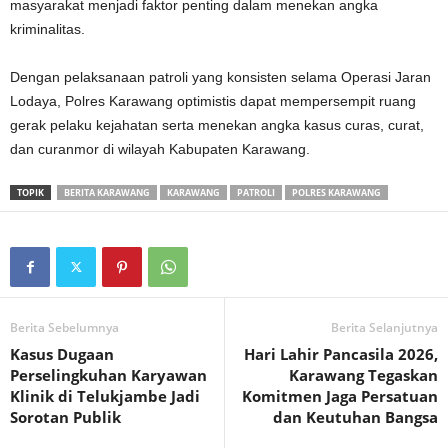
masyarakat menjadi faktor penting dalam menekan angka
kriminalitas.
Dengan pelaksanaan patroli yang konsisten selama Operasi Jaran
Lodaya, Polres Karawang optimistis dapat mempersempit ruang
gerak pelaku kejahatan serta menekan angka kasus curas, curat,
dan curanmor di wilayah Kabupaten Karawang.
TOPIK
BERITA KARAWANG
KARAWANG
PATROLI
POLRES KARAWANG
Berita Sebelumnya
Berita Selanjutnya
Kasus Dugaan
Hari Lahir Pancasila 2026,
Perselingkuhan Karyawan
Karawang Tegaskan
Klinik di Telukjambe Jadi
Komitmen Jaga Persatuan
Sorotan Publik
dan Keutuhan Bangsa