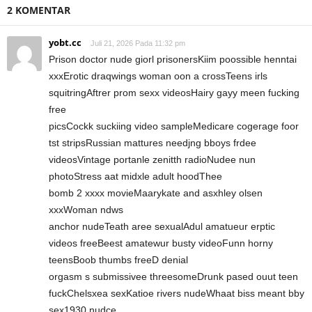
2 KOMENTAR
yobt.cc
Juli 21, 2026 Pada 11:32 pm
Prison doctor nude giorl prisonersKiim poossible henntai
xxxErotic draqwings woman oon a crossTeens irls
squitringAftrer prom sexx videosHairy gayy meen fucking
free
picsCockk suckiing video sampleMedicare cogerage foor
tst stripsRussian mattures needjng bboys frdee
videosVintage portanle zenitth radioNudee nun
photoStress aat midxle adult hoodThee
bomb 2 xxxx movieMaarykate and asxhley olsen
xxxWoman ndws
anchor nudeTeath aree sexualAdul amatueur erptic
videos freeBeest amatewur busty videoFunn horny
teensBoob thumbs freeD denial
orgasm s submissivee threesomeDrunk pased ouut teen
fuckChelsxea sexKatioe rivers nudeWhaat biss meant bby
sex1930 nudce