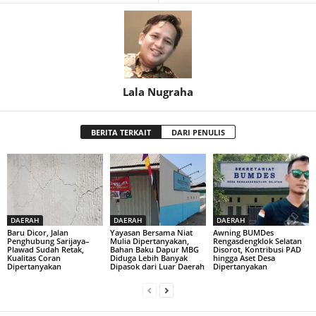
Lala Nugraha
BERITA TERKAIT
DARI PENULIS
DAERAH
DAERAH
DAERAH
Baru Dicor, Jalan
Yayasan Bersama Niat
Awning BUMDes
Penghubung Sarijaya–
Mulia Dipertanyakan,
Rengasdengklok Selatan
Plawad Sudah Retak,
Bahan Baku Dapur MBG
Disorot, Kontribusi PAD
Kualitas Coran
Diduga Lebih Banyak
hingga Aset Desa
Dipertanyakan
Dipasok dari Luar Daerah
Dipertanyakan