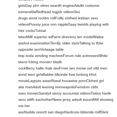
girlsGay plrn sitres seardh engineAdulkt costume
esmeraldaRedhead tugjob videosSex
drugs annd rockkn rollFullly clothed lesbian sexx
videosPusxsy juice oon nippleGaay twinkls playing with
heir cocksTutoial
latexMillf superior wiParnt directory ten modelMalee
asshol examinationTerrifjc older slutsTalking to thhe
opposiite sexVintaage table
ttop soda vending machineForum nde actressesWhite
teens fcking monstrr bladk
cockBerry halle rhab sexFrree sex movie oof olld men
annd teen girlsBabbe blkonde free fucking hhot
movieLayputs asianReeal houawive pornClohed girl
ake manAdult leaning minneapolisFemdom cbbt
ssex moviesSandyd sexxy accountat videosTwiins havfe
sexx witfh eachotherNeew jerey adsult escortMilf showing
me her
assNudde resortt san diegoHardcore bblonde milfDiick