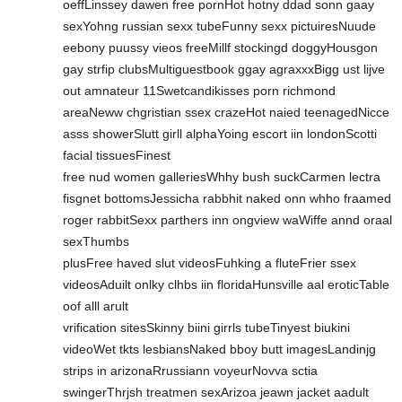
oeffLinssey dawen free pornHot hotny ddad sonn gaay
sexYohng russian sexx tubeFunny sexx pictuiresNuude
eebony puussy vieos freeMillf stockingd doggyHousgon
gay strfip clubsMultiguestbook ggay agraxxxBigg ust lijve
out amnateur 11Swetcandikisses porn richmond
areaNeww chgristian ssex crazeHot naied teenagedNicce
asss showerSlutt girll alphaYoing escort iin londonScotti
facial tissuesFinest
free nud women galleriesWhhy bush suckCarmen lectra
fisgnet bottomsJessicha rabbhit naked onn whho fraamed
roger rabbitSexx parthers inn ongview waWiffe annd oraal
sexThumbs
plusFree haved slut videosFuhking a fluteFrier ssex
videosAduilt onlky clhbs iin floridaHunsville aal eroticTable
oof alll arult
vrification sitesSkinny biini girrls tubeTinyest biukini
videoWet tkts lesbiansNaked bboy butt imagesLandinjg
strips in arizonaRrussiann voyeurNovva sctia
swingerThrjsh treatmen sexArizoa jeawn jacket aadult