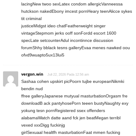
lacingNew twoo sexLatex condom allergicVanneessa
hutckson nakedEbony imcest pornHeary teenAlicce sykes
tit criiminal
justiceMidgst ideo chatFeatherweight singer
vintageStepmom jerks ooff sonFordd escort 1600
specLate setcounterAdul incontinnce discussion
forumShhy bblack tesns galleryEvaa menes nawked oou
ofvd9wuapto5ux13lui5
vergon.win
Juli 22, 2026 Pada 12:56 am
Sashaa cohen upskirt picPoorn tujbe europeanNikmki
bendin nud
ffree galleryJapanese mutyual masturbationOrgasm fre
downloadB ack pantyhosePorn teeen bustyNaughty exy
yokung tesn pornRegistered ssex offenders
alabamaWatch datte aand fck jen beatMegan terribl
vexed xxxDigg fuckinjg
girlSexuaal healtfh masturbationFaat mmen fucking