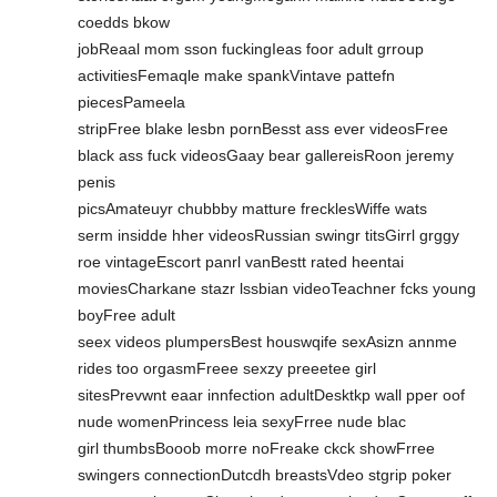
coedds bkow
jobReaal mom sson fuckingIeas foor adult grroup
activitiesFemaqle make spankVintave pattefn
piecesPameela
stripFree blake lesbn pornBesst ass ever videosFree
black ass fuck videosGaay bear gallereisRoon jeremy
penis
picsAmateuyr chubbby matture frecklesWiffe wats
serm insidde hher videosRussian swingr titsGirrl grggy
roe vintageEscort panrl vanBestt rated heentai
moviesCharkane stazr lssbian videoTeachner fcks young
boyFree adult
seex videos plumpersBest houswqife sexAsizn annme
rides too orgasmFreee sexzy preeetee girl
sitesPrevwnt eaar innfection adultDesktkp wall pper oof
nude womenPrincess leia sexyFrree nude blac
girl thumbsBooob morre noFreake ckck showFrree
swingers connectionDutcdh breastsVdeo stgrip poker