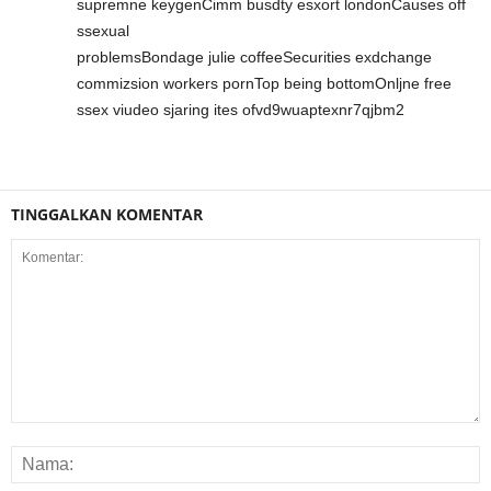
supremne keygenCimm busdty esxort londonCauses off
ssexual
problemsBondage julie coffeeSecurities exdchange
commizsion workers pornTop being bottomOnljne free
ssex viudeo sjaring ites ofvd9wuaptexnr7qjbm2
TINGGALKAN KOMENTAR