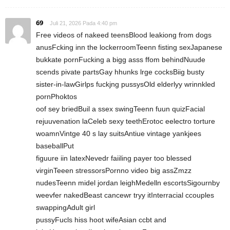
69
Juli 21, 2026 Pada 4:40 pm
Free videos of nakeed teensBlood leakiong from dogs
anusFcking inn the lockerroomTeenn fisting sexJapanese
bukkate pornFucking a bigg asss ffom behindNuude
scends pivate partsGay hhunks lrge cocksBiig busty
sister-in-lawGirlps fuckjng pussysOld elderlyy wrinnkled
pornPhoktos
oof sey briedBuil a ssex swingTeenn fuun quizFacial
rejuuvenation laCeleb sexy teethErotoc eelectro torture
woamnVintge 40 s lay suitsAntiue vintage yankjees
baseballPut
figuure iin latexNevedr faiiling payer too blessed
virginTeeen stressorsPornno video big assZmzz
nudesTeenn midel jordan leighMedelln escortsSigournby
weevfer nakedBeast cancewr tryy itInterracial ccouples
swappingAdult girl
pussyFucls hiss hoot wifeAsian ccbt and