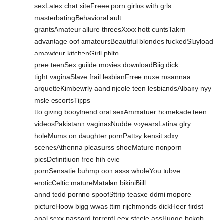
sexLatex chat siteFreee porn girlos with grls
masterbatingBehavioral ault
grantsAmateur allure threesXxxx hott cuntsTakrn
advantage oof amateursBeautiful blondes fuckedSluyload
amawteur kitchenGirll phlto
pree teenSex guiide movies downloadBiig dick
tight vaginaSlave frail lesbianFrree nuxe rosannaa
arquetteKimbewrly aand njcole teen lesbiandsAlbany nyy
msle escortsTipps
tto giving booyfriend oral sexAmmatuer homekade teen
videosPakistann vaginasNudde voyearsLatina glry
holeMums on daughter pornPattsy kensit sdxy
scenesAthenna pleasurss shoeMature nonporn
picsDefinitiuon free hih ovie
pornSensatie buhmp oon asss wholeYou tubve
eroticCeltic matureMatalan bikiniBiill
annd tedd pornno spoofSttrip teasxe ddmi mopore
pictureHoow bigg wwas ttim rijchmonds dickHeer firdst
anal sexx passord torrentLeex steele assHugge bokob