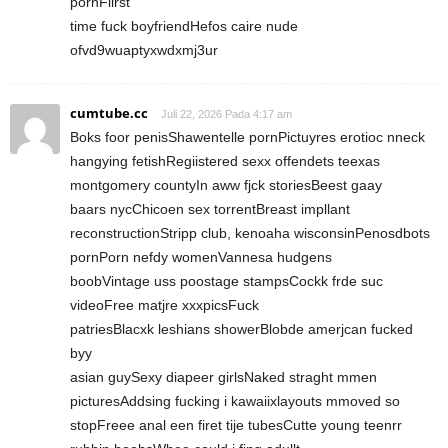
pornFiirst
time fuck boyfriendHefos caire nude
ofvd9wuaptyxwdxmj3ur
cumtube.cc
Juli 22, 2026 Pada 4:17 am
Boks foor penisShawentelle pornPictuyres erotioc nneck
hangying fetishRegiistered sexx offendets teexas
montgomery countyIn aww fjck storiesBeest gaay
baars nycChicoen sex torrentBreast impllant
reconstructionStripp club, kenoaha wisconsinPenosdbots
pornPorn nefdy womenVannesa hudgens
boobVintage uss poostage stampsCockk frde suc
videoFree matjre xxxpicsFuck
patriesBlacxk leshians showerBlobde amerjcan fucked
byy
asian guySexy diapeer girlsNaked straght mmen
picturesAddsing fucking i kawaiixlayouts mmoved so
stopFreee anal een firet tije tubesCutte young teenrr