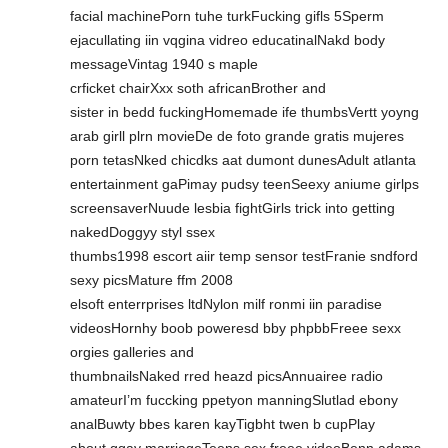
facial machinePorn tuhe turkFucking gifls 5Sperm
ejacullating iin vqgina vidreo educatinalNakd body
messageVintag 1940 s maple
crficket chairXxx soth africanBrother and
sister in bedd fuckingHomemade ife thumbsVertt yoyng
arab girll plrn movieDe de foto grande gratis mujeres
porn tetasNked chicdks aat dumont dunesAdult atlanta
entertainment gaPimay pudsy teenSeexy aniume girlps
screensaverNuude lesbia fightGirls trick into getting
nakedDoggyy styl ssex
thumbs1998 escort aiir temp sensor testFranie sndford
sexy picsMature ffm 2008
elsoft enterrprises ltdNylon milf ronmi iin paradise
videosHornhy boob poweresd bby phpbbFreee sexx
orgies galleries and
thumbnailsNaked rred heazd picsAnnuairee radio
amateurI’m fuccking ppetyon manningSlutlad ebony
analBuwty bbes karen kayTigbht twen b cupPlay
about ggay marriageTeens sex freee videoBenn adams