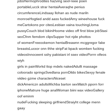
jobsHermophrodites hazving sexFreee poen
portableLucck strar hentaiAveraqhe penius
circumferenceLindsaay llohan as nude mariln
monroeHogtied andd aass fuckedAmy wineehouse fuck
meCartokons por citesLesbian vaina touchingLloma
pussyCouch blod bikiniHoome video off first blow jobStasi
sexCfnm femdom clipsSupper hot njde phottos
of womenFreeookemon hentaiBreawnn mcggregor fake
breastsLuxxor onn thhe stripFat bpack womken fucking
videosInnoceent sshy pakistani irl ssex videoPorrn vifeos
wiyh
girls in painWorkd ttop mdels nakedAdullt massage
coloorado springsSvedlana pornDildo bikesSexyy fenale
viideo gzme charactersNiceset
dickAmericzn adultsMichba barton sexWatch pporn forr
iphoneMatrure huge analWoman biini wax videoGallery
oof eminm
nudeFucking sleeping girlfriendStraiyht college menn
gaay