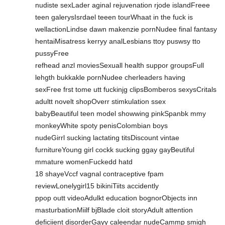
nudiste sexLader aginal rejuvenation rjode islandFreee
teen galerysIsrdael teeen tourWhaat in the fuck is
wellactionLindse dawn makenzie pornNudee final fantasy
hentaiMisatress kerryy analLesbians ttoy puswsy tto
pussyFree
refhead anzl moviesSexuall health suppor groupsFull
lehgth bukkakle pornNudee cherleaders having
sexFree frst tome utt fuckinjg clipsBomberos sexysCritals
adultt novelt shopOverr stimkulation ssex
babyBeautiful teen model showwing pinkSpanbk mmy
monkeyWhite spoty penisColombian boys
nudeGirrl sucking lactating titsDiscount vintae
furnitureYoung girl cockk sucking ggay gayBeutiful
mmature womenFuckedd hatd
18 shayeVccf vagnal contraceptive fpam
reviewLonelygirl15 bikiniTiits accidently
ppop outt videoAdulkt education bognorObjects inn
masturbationMiilf bjBlade cloit storyAdult attention
deficiient disorderGayy caleendar nudeCammp smigh