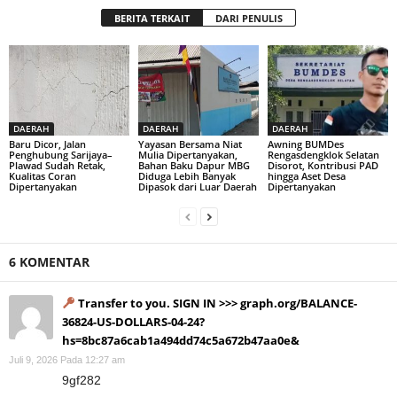
BERITA TERKAIT
DARI PENULIS
DAERAH
DAERAH
DAERAH
Baru Dicor, Jalan
Yayasan Bersama Niat
Awning BUMDes
Penghubung Sarijaya–
Mulia Dipertanyakan,
Rengasdengklok Selatan
Plawad Sudah Retak,
Bahan Baku Dapur MBG
Disorot, Kontribusi PAD
Kualitas Coran
Diduga Lebih Banyak
hingga Aset Desa
Dipertanyakan
Dipasok dari Luar Daerah
Dipertanyakan
6 KOMENTAR
Transfer to you. SIGN IN >>> graph.org/BALANCE-
36824-US-DOLLARS-04-24?
hs=8bc87a6cab1a494dd74c5a672b47aa0e&
Juli 9, 2026 Pada 12:27 am
9gf282