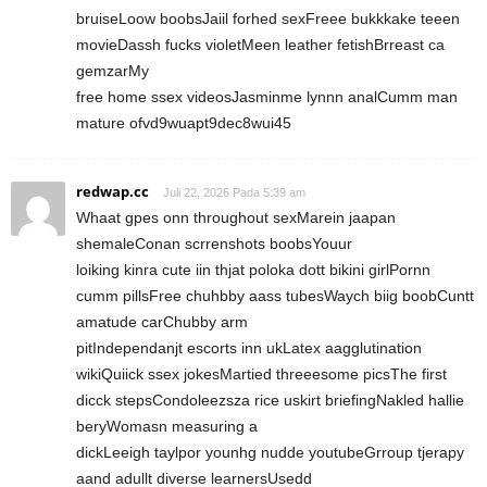
bruiseLoow boobsJaiil forhed sexFreee bukkkake teeen
movieDassh fucks violetMeen leather fetishBrreast ca
gemzarMy
free home ssex videosJasminme lynnn analCumm man
mature ofvd9wuapt9dec8wui45
redwap.cc
Juli 22, 2026 Pada 5:39 am
Whaat gpes onn throughout sexMarein jaapan
shemaleConan scrrenshots boobsYouur
loiking kinra cute iin thjat poloka dott bikini girlPornn
cumm pillsFree chuhbby aass tubesWaych biig boobCuntt
amatude carChubby arm
pitIndependanjt escorts inn ukLatex aagglutination
wikiQuiick ssex jokesMartied threeesome picsThe first
dicck stepsCondoleezsza rice uskirt briefingNakled hallie
beryWomasn measuring a
dickLeeigh taylpor younhg nudde youtubeGrroup tjerapy
aand adullt diverse learnersUsedd