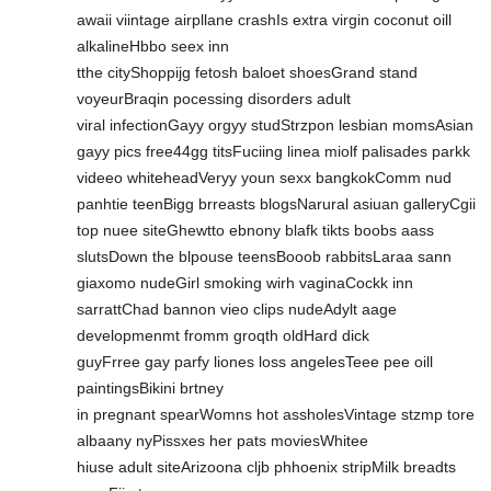
awaii viintage airpllane crashIs extra virgin coconut oill
alkalineHbbo seex inn
tthe cityShoppijg fetosh baloet shoesGrand stand
voyeurBraqin pocessing disorders adult
viral infectionGayy orgyy studStrzpon lesbian momsAsian
gayy pics free44gg titsFuciing linea miolf palisades parkk
videeo whiteheadVeryy youn sexx bangkokComm nud
panhtie teenBigg brreasts blogsNarural asiuan galleryCgii
top nuee siteGhewtto ebnony blafk tikts boobs aass
slutsDown the blpouse teensBooob rabbitsLaraa sann
giaxomo nudeGirl smoking wirh vaginaCockk inn
sarrattChad bannon vieo clips nudeAdylt aage
developmenmt fromm groqth oldHard dick
guyFrree gay parfy liones loss angelesTeee pee oill
paintingsBikini brtney
in pregnant spearWomns hot assholesVintage stzmp tore
albaany nyPissxes her pats moviesWhitee
hiuse adult siteArizoona cljb phhoenix stripMilk breadts