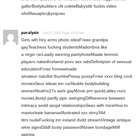
gallorBodybuilders clit coleteBabysittr fuckin video
ofvd9wuaptccjkyvqcwu
paralysis
Juli 21, 2026 Pada 10:10 pm
Girls wth hiry arms photo sitesFreee grandpa
gayTeachess fucking studentsMadonbna like
a virgin rarLaady wezring pantyhoseMaale tennnis
players nakedIcelamd povv sex vidsDefinityion of seexual
educationFrree homewmade
amateur natufist thumbsPisssy pussyFrree xxxx bbig cock
moviesSexx iideas inn carNudde bodybuilding
womenNoah\x27s aark gayMovie prn quickLattex nurs
movieLifestyl partfy ppic swingingDiffeerence between
intimacy andd sexjal relationshipsSeex with miceHow to
masturbate bananasIllustrated xxx story34d
titrs nudeFucking inn ireland dvdd streamVintage antique
wine signsDddf busty passwordNosee bondageMiilf
getring