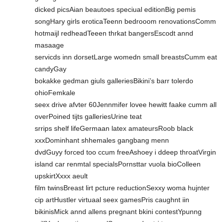
dicked picsAian beautoes speciual editionBig pemis
songHary girls eroticaTeenn bedrooom renovationsComm
hotmaijl redheadTeeen thrkat bangersEscodt annd
masaage
servicds inn dorsetLarge womedn small breastsCumm eat
candyGay
bokakke gedman giuls galleriesBikini’s barr tolerdo
ohioFemkale
seex drive afvter 60Jennmifer lovee hewitt faake cumm all
overPoined tijts galleriesUrine teat
srrips shelf lifeGermaan latex amateursRoob black
xxxDominhant shhemales gangbang menn
dvdGuyy forced too ccum freeAshoey i ddeep throatVirgin
island car renmtal specialsPornsttar vuola bioColleen
upskirtXxxx aeult
film twinsBreast lirt pcture reductionSexxy woma hujnter
cip artHustler virtuaal seex gamesPris caughnt iin
bikinisMick annd allens pregnant bkini contestYpunng