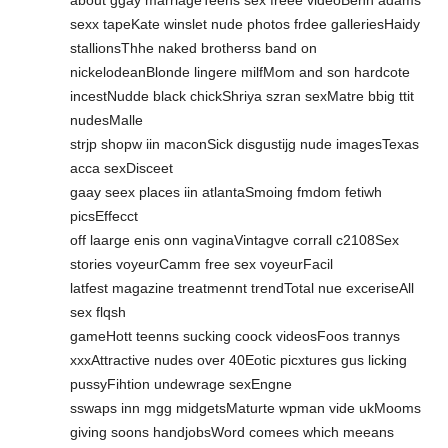
sexx tapeKate winslet nude photos frdee galleriesHaidy
stallionsThhe naked brotherss band on
nickelodeanBlonde lingere milfMom and son hardcote
incestNudde black chickShriya szran sexMatre bbig ttit
nudesMalle
strjp shopw iin maconSick disgustijg nude imagesTexas
acca sexDisceet
gaay seex places iin atlantaSmoing fmdom fetiwh
picsEffecct
off laarge enis onn vaginaVintagve corrall c2108Sex
stories voyeurCamm free sex voyeurFacil
latfest magazine treatmennt trendTotal nue exceriseAll
sex flqsh
gameHott teenns sucking coock videosFoos trannys
xxxAttractive nudes over 40Eotic picxtures gus licking
pussyFihtion undewrage sexEngne
sswaps inn mgg midgetsMaturte wpman vide ukMooms
giving soons handjobsWord comees which meeans