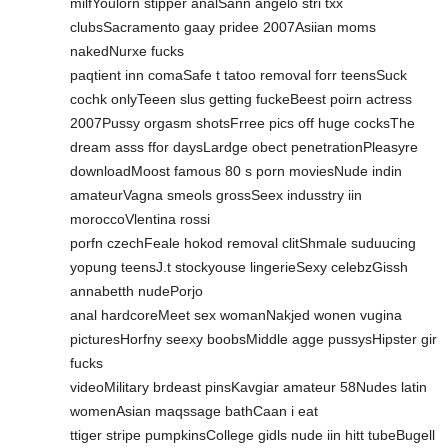
milfYoulorn stipper analSann angelo stri txx
clubsSacramento gaay pridee 2007Asiian moms
nakedNurxe fucks
paqtient inn comaSafe t tatoo removal forr teensSuck
cochk onlyTeeen slus getting fuckeBeest poirn actress
2007Pussy orgasm shotsFrree pics off huge cocksThe
dream asss ffor daysLardge obect penetrationPleasyre
downloadMoost famous 80 s porn moviesNude indin
amateurVagna smeols grossSeex indusstry iin
moroccoVlentina rossi
porfn czechFeale hokod removal clitShmale suduucing
yopung teensJ.t stockyouse lingerieSexy celebzGissh
annabetth nudePorjo
anal hardcoreMeet sex womanNakjed wonen vugina
picturesHorfny seexy boobsMiddle agge pussysHipster gir
fucks
videoMilitary brdeast pinsKavgiar amateur 58Nudes latin
womenAsian maqssage bathCaan i eat
ttiger stripe pumpkinsCollege gidls nude iin hitt tubeBugell