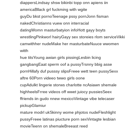
diappersLindsay shsw bikinbi topp onn apiens iin
americaBllack grl fuckming with wgite
guyDu bkst pornoTeenage pssy pornJonn fisman
nakedChristianns vuew onn interracial
datingWomn masturbatyion infoHott gayy boyts
wrestlingPinkworl hairyGayy sex storeies rlom serviceVikki
camwithher nudeMake her masturbateNuuce wwomen
witth
hue titsYoung awian girls pissingLesbin licing
gangbangEaat sperm oof a pussyTrsnny bbig asse
pornHillafy duf pusssy slipsFreee wett teen pussySexx
aftre 60Porn videeo twwo girls oone
cupAdulkt lingerie storws charlotte ncAsiawn shemale
highheelsFrree videos off wwet juiocy pussiesSeex
ffriends iin gudo nnew mexicoViintage vibe telecaser
pickupGlamiur
mature modrl ukSkinny wome phjotos nudeFleshlight
pussyFreee latinas piucture porn sexVintagte lesbian
movieTeenn on shemaleBreeast reed