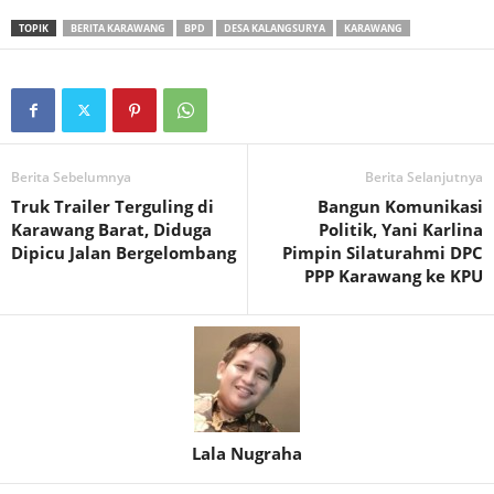
TOPIK
BERITA KARAWANG
BPD
DESA KALANGSURYA
KARAWANG
Berita Sebelumnya
Berita Selanjutnya
Truk Trailer Terguling di
Bangun Komunikasi
Karawang Barat, Diduga
Politik, Yani Karlina
Dipicu Jalan Bergelombang
Pimpin Silaturahmi DPC
PPP Karawang ke KPU
Lala Nugraha