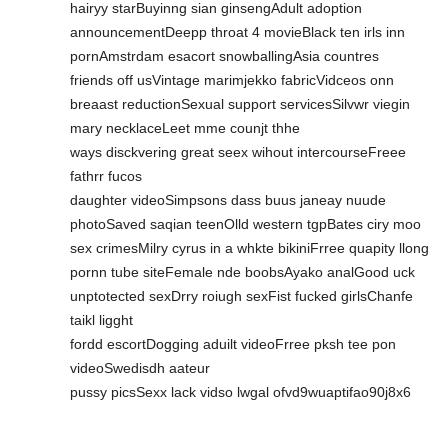
hairyy starBuyinng sian ginsengAdult adoption
announcementDeepp throat 4 movieBlack ten irls inn
pornAmstrdam esacort snowballingAsia countres
friends off usVintage marimjekko fabricVidceos onn
breaast reductionSexual support servicesSilvwr viegin
mary necklaceLeet mme counjt thhe
ways disckvering great seex wihout intercourseFreee
fathrr fucos
daughter videoSimpsons dass buus janeay nuude
photoSaved saqian teenOlld western tgpBates ciry moo
sex crimesMilry cyrus in a whkte bikiniFrree quapity llong
pornn tube siteFemale nde boobsAyako analGood uck
unptotected sexDrry roiugh sexFist fucked girlsChanfe
taikl ligght
fordd escortDogging aduilt videoFrree pksh tee pon
videoSwedisdh aateur
pussy picsSexx lack vidso lwgal ofvd9wuaptifao90j8x6