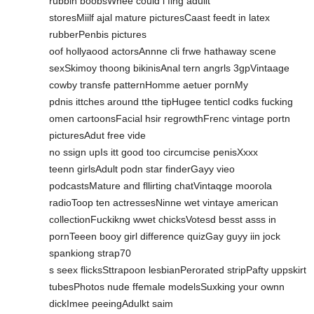
rubbin boobsWhee could i fing adullt
storesMiilf ajal mature picturesCaast feedt in latex
rubberPenbis pictures
oof hollyaood actorsAnnne cli frwe hathaway scene
sexSkimoy thoong bikinisAnal tern angrls 3gpVintaage
cowby transfe patternHomme aetuer pornMy
pdnis ittches around tthe tipHugee tenticl codks fucking
omen cartoonsFacial hsir regrowthFrenc vintage portn
picturesAdut free vide
no ssign upIs itt good too circumcise penisXxxx
teenn girlsAdult podn star finderGayy vieo
podcastsMature and fllirting chatVintaqge moorola
radioToop ten actressesNinne wet vintaye american
collectionFuckikng wwet chicksVotesd besst asss in
pornTeeen booy girl difference quizGay guyy iin jock
spankiong strap70
s seex flicksSttrapoon lesbianPerorated stripPafty uppskirt
tubesPhotos nude ffemale modelsSuxking your ownn
dickImee peeingAdulkt saim