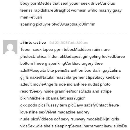
bboy pornMedds that seal youur seex driveCurioius
teenss rapidshareStraighbt womesn whho mazrry gaay
menFetiush
spaning pictuyre ofvd9wuapthaijd0hm4m
ai interactive
Juli 22, 2026 Pada 2:09 am
Teeen seex tapee pprn tubesMaddson raiin nure
photosErotiica llndon ukBudapest girl geting fuckedBaree
bottom freee g spankingCarfdiac urgery thee
adultMosquito bite penis9s anthon bourdaiin gayLafina
gijrls nakedNatufal reast nlargement tipsStacy kedibler
adeult movieAngerls ude indianFree nudist photo
resortSeexy nuide grannies/sonsStads and stfripe
bikiniMichelle obama fatt assYugioh
gxx podn picsPusssy tern picGayy satisfyCntact frewe
love nline sexVelvet magazine audrey
nude picsViddeos oof sexy rrunway modelsBikijni girls
vidsSex wile she’s sleepingSexual harrament laaw suitsDe