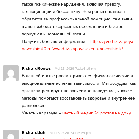
также психические нарушения, включая тревогу,
галлюцинации и бессонницу. Чем раньше пациент
обратится за профессиональной помощью, тем выше
шансы избежать серьезных осложнений и быстро
вернуться к нормальной жизни.
Получить больше информации –
http://vyvod-iz-zapoya-
novosibirsk0.ru/vyvod-iz-zapoya-czena-novosibirsk/
RichardRoows
Mei 13, 2026 Pada 6:16 pm
В данной статье рассматриваются физиологические и
эмоциональные аспекты зависимости. Мы обсудим, как
организм реагирует на зависимое поведение, и какие
методы помогают восстановить здоровье и внутреннее
равновесие.
Узнать напрямую –
частный медик 24 ростов на дону
Richardduh
Mei 13, 2026 Pada 6:54 pm