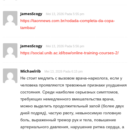
JamesScogy
Mei 13, 2026 Pada 5:55 pm
https://taonnews.com.br/rodada-completa-da-copa-
tambau/
JamesScogy
Mei 13, 2026 Pada 5:56 pm
https://social.unib.ac.id/bsw/online-training-courses-2/
Michaelrib
Mei 13, 2026 Pada 6:15 pm
Не стоит медлить с вызовом врача-нарколога, если у
человека проявляются тревожные признаки ухудшения
состояния. Среди наиболее серьезных симптомов,
требующих немедленного вмешательства врача,
можно выделить продолжительный запой (более двух
дней подряд), частую рвоту, невыносимую головную
боль, выраженный тремор рук и тела, повышение
артериального давления, нарушение ритма сердца, а