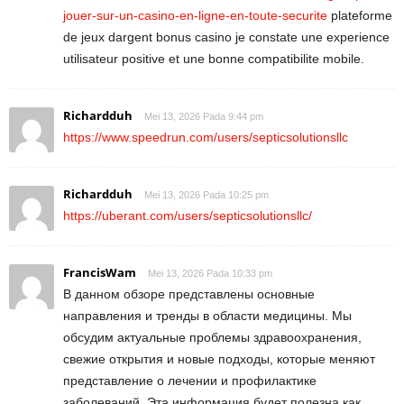
jouer-sur-un-casino-en-ligne-en-toute-securite
plateforme
de jeux dargent bonus casino je constate une experience
utilisateur positive et une bonne compatibilite mobile.
Richardduh
Mei 13, 2026 Pada 9:44 pm
https://www.speedrun.com/users/septicsolutionsllc
Richardduh
Mei 13, 2026 Pada 10:25 pm
https://uberant.com/users/septicsolutionsllc/
FrancisWam
Mei 13, 2026 Pada 10:33 pm
В данном обзоре представлены основные
направления и тренды в области медицины. Мы
обсудим актуальные проблемы здравоохранения,
свежие открытия и новые подходы, которые меняют
представление о лечении и профилактике
заболеваний. Эта информация будет полезна как