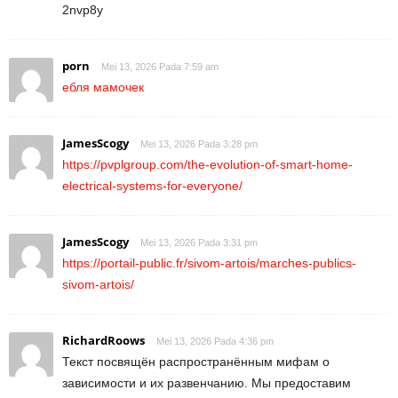
2nvp8y
porn
Mei 13, 2026 Pada 7:59 am
ебля мамочек
JamesScogy
Mei 13, 2026 Pada 3:28 pm
https://pvplgroup.com/the-evolution-of-smart-home-
electrical-systems-for-everyone/
JamesScogy
Mei 13, 2026 Pada 3:31 pm
https://portail-public.fr/sivom-artois/marches-publics-
sivom-artois/
RichardRoows
Mei 13, 2026 Pada 4:36 pm
Текст посвящён распространённым мифам о
зависимости и их развенчанию. Мы предоставим