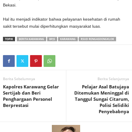
Bekasi.
‎Hal itu menjadi indikator bahwa pelayanan kesehatan di rumah
sakit tersebut mulai diperhitungkan masyarakat luas.
TOPIK
BERITA KARAWANG
BPJS
KARAWANG
RSUD RENGASDENGKLOK
Berita Sebelumnya
Berita Selanjutnya
Kapolres Karawang Gelar
Pelajar Asal Batujaya
Sertijab dan Beri
Ditemukan Meninggal di
Penghargaan Personel
Tanggul Sungai Citarum,
Berprestasi
Polisi Selidiki
Penyebabnya‎