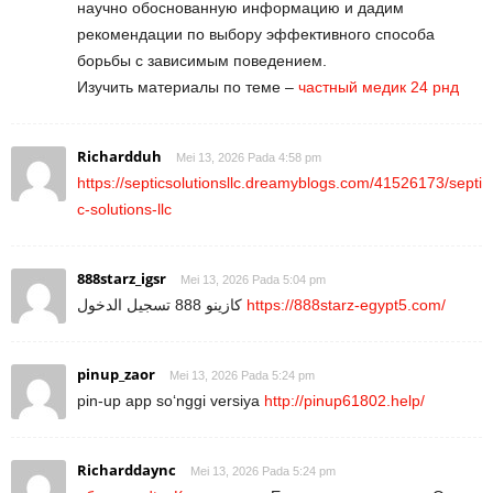
научно обоснованную информацию и дадим
рекомендации по выбору эффективного способа
борьбы с зависимым поведением.
Изучить материалы по теме –
частный медик 24 рнд
Richardduh
Mei 13, 2026 Pada 4:58 pm
https://septicsolutionsllc.dreamyblogs.com/41526173/septi
c-solutions-llc
888starz_igsr
Mei 13, 2026 Pada 5:04 pm
كازينو 888 تسجيل الدخول
https://888starz-egypt5.com/
pinup_zaor
Mei 13, 2026 Pada 5:24 pm
pin-up app so‘nggi versiya
http://pinup61802.help/
Richarddaync
Mei 13, 2026 Pada 5:24 pm