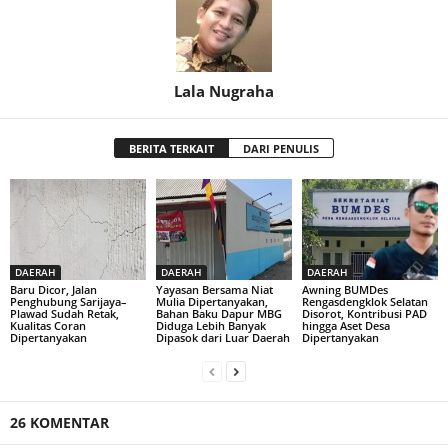
Lala Nugraha
BERITA TERKAIT
DARI PENULIS
DAERAH
DAERAH
DAERAH
Baru Dicor, Jalan
Yayasan Bersama Niat
Awning BUMDes
Penghubung Sarijaya–
Mulia Dipertanyakan,
Rengasdengklok Selatan
Plawad Sudah Retak,
Bahan Baku Dapur MBG
Disorot, Kontribusi PAD
Kualitas Coran
Diduga Lebih Banyak
hingga Aset Desa
Dipertanyakan
Dipasok dari Luar Daerah
Dipertanyakan
26 KOMENTAR