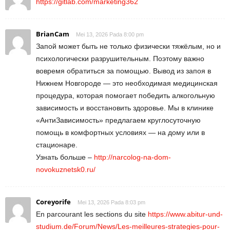
https://gitlab.com/marketing362
BrianCam
Mei 13, 2026 Pada 8:00 pm
Запой может быть не только физически тяжёлым, но и
психологически разрушительным. Поэтому важно
вовремя обратиться за помощью. Вывод из запоя в
Нижнем Новгороде — это необходимая медицинская
процедура, которая помогает победить алкогольную
зависимость и восстановить здоровье. Мы в клинике
«АнтиЗависимость» предлагаем круглосуточную
помощь в комфортных условиях — на дому или в
стационаре.
Узнать больше –
http://narcolog-na-dom-
novokuznetsk0.ru/
Coreyorife
Mei 13, 2026 Pada 8:03 pm
En parcourant les sections du site
https://www.abitur-und-
studium.de/Forum/News/Les-meilleures-strategies-pour-