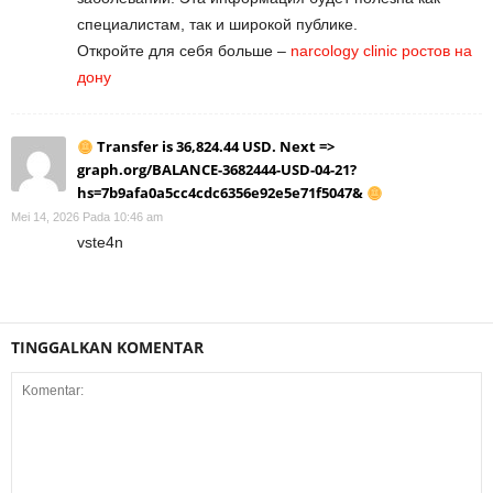
специалистам, так и широкой публике.
Откройте для себя больше –
narcology clinic ростов на
дону
Transfer is 36,824.44 USD. Next =>
graph.org/BALANCE-3682444-USD-04-21?
hs=7b9afa0a5cc4cdc6356e92e5e71f5047&
Mei 14, 2026 Pada 10:46 am
vste4n
TINGGALKAN KOMENTAR