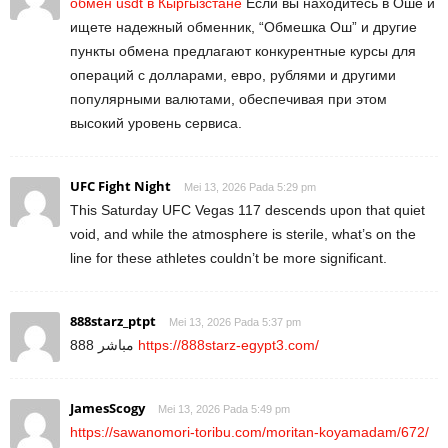
обмен usdt в Кыргызстане
Если вы находитесь в Оше и
ищете надежный обменник, “Обмешка Ош” и другие
пункты обмена предлагают конкурентные курсы для
операций с долларами, евро, рублями и другими
популярными валютами, обеспечивая при этом
высокий уровень сервиса.
UFC Fight Night
Mei 13, 2026 Pada 5:29 pm
This Saturday UFC Vegas 117 descends upon that quiet
void, and while the atmosphere is sterile, what’s on the
line for these athletes couldn’t be more significant.
888starz_ptpt
Mei 13, 2026 Pada 5:37 pm
888 مباشر
https://888starz-egypt3.com/
JamesScogy
Mei 13, 2026 Pada 5:49 pm
https://sawanomori-toribu.com/moritan-koyamadam/672/