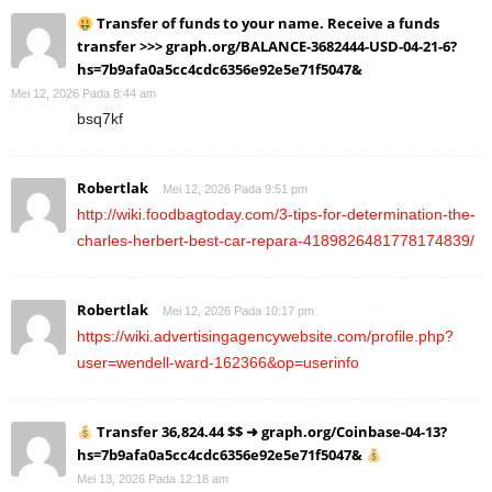
Transfer of funds to your name. Receive a funds
transfer >>> graph.org/BALANCE-3682444-USD-04-21-6?
hs=7b9afa0a5cc4cdc6356e92e5e71f5047&
Mei 12, 2026 Pada 8:44 am
bsq7kf
Robertlak
Mei 12, 2026 Pada 9:51 pm
http://wiki.foodbagtoday.com/3-tips-for-determination-the-
charles-herbert-best-car-repara-4189826481778174839/
Robertlak
Mei 12, 2026 Pada 10:17 pm
https://wiki.advertisingagencywebsite.com/profile.php?
user=wendell-ward-162366&op=userinfo
Transfer 36,824.44 $$ ➜ graph.org/Coinbase-04-13?
hs=7b9afa0a5cc4cdc6356e92e5e71f5047&
Mei 13, 2026 Pada 12:18 am