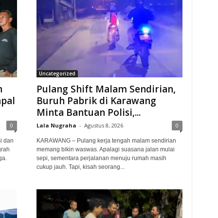
Uncategorized
h
Pulang Shift Malam Sendirian,
apal
Buruh Pabrik di Karawang
Minta Bantuan Polisi,...
0
Lala Nugraha
-
Agustus 8, 2026
0
i dan
KARAWANG – Pulang kerja tengah malam sendirian
grah
memang bikin waswas. Apalagi suasana jalan mulai
ga.
sepi, sementara perjalanan menuju rumah masih
cukup jauh. Tapi, kisah seorang...