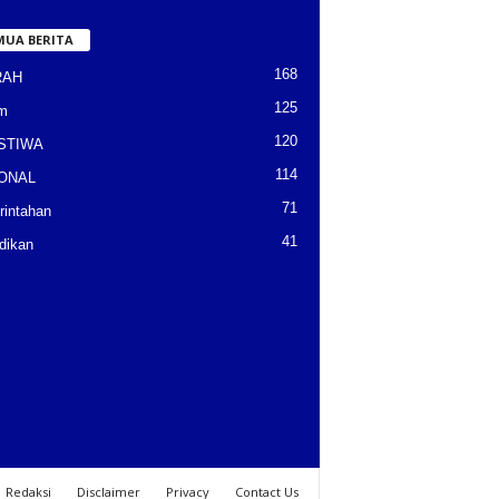
MUA BERITA
168
RAH
125
m
120
STIWA
114
ONAL
71
intahan
41
dikan
Redaksi
Disclaimer
Privacy
Contact Us