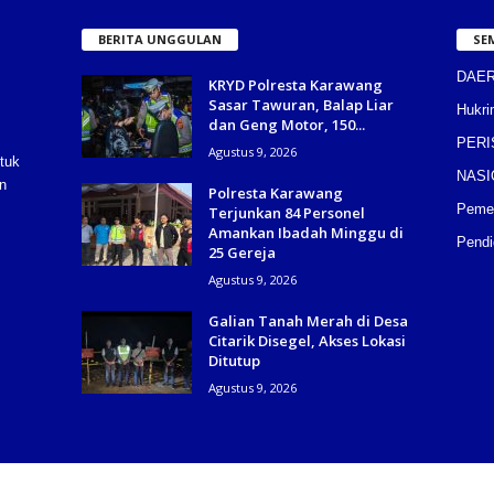
BERITA UNGGULAN
SE
DAE
KRYD Polresta Karawang
Sasar Tawuran, Balap Liar
Hukri
dan Geng Motor, 150...
PERI
Agustus 9, 2026
tuk
NASI
n
Polresta Karawang
Pemer
Terjunkan 84 Personel
Amankan Ibadah Minggu di
Pendi
25 Gereja
Agustus 9, 2026
Galian Tanah Merah di Desa
Citarik Disegel, Akses Lokasi
Ditutup
Agustus 9, 2026