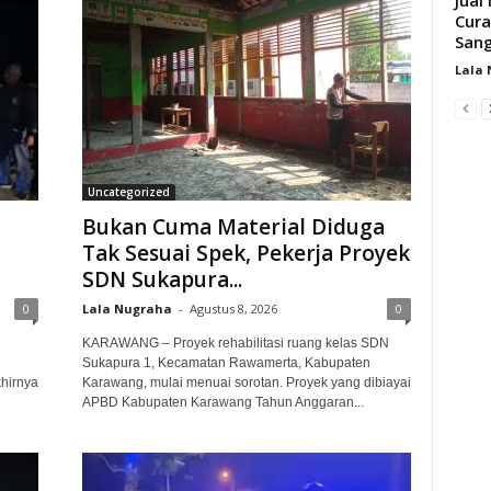
Cura
San
Lala
Uncategorized
Bukan Cuma Material Diduga
i
Tak Sesuai Spek, Pekerja Proyek
SDN Sukapura...
0
Lala Nugraha
-
Agustus 8, 2026
0
KARAWANG – Proyek rehabilitasi ruang kelas SDN
Sukapura 1, Kecamatan Rawamerta, Kabupaten
hirnya
Karawang, mulai menuai sorotan. Proyek yang dibiayai
APBD Kabupaten Karawang Tahun Anggaran...