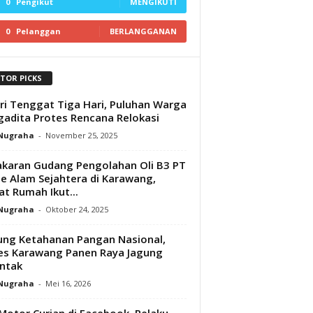
0
Pengikut
MENGIKUTI
0
Pelanggan
BERLANGGANAN
ITOR PICKS
ri Tenggat Tiga Hari, Puluhan Warga
adita Protes Rencana Relokasi
 Nugraha
-
November 25, 2025
karan Gudang Pengolahan Oli B3 PT
 Alam Sejahtera di Karawang,
t Rumah Ikut...
 Nugraha
-
Oktober 24, 2025
ng Ketahanan Pangan Nasional,
es Karawang Panen Raya Jagung
ntak
 Nugraha
-
Mei 16, 2026
 Motor Curian di Facebook, Pelaku