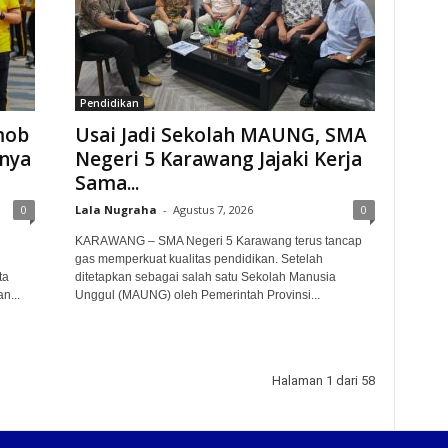
Pendidikan
mob
Usai Jadi Sekolah MAUNG, SMA
nya
Negeri 5 Karawang Jajaki Kerja
Sama...
0
Lala Nugraha
-
Agustus 7, 2026
0
KARAWANG – SMA Negeri 5 Karawang terus tancap
gas memperkuat kualitas pendidikan. Setelah
ta
ditetapkan sebagai salah satu Sekolah Manusia
n...
Unggul (MAUNG) oleh Pemerintah Provinsi...
Halaman 1 dari 58