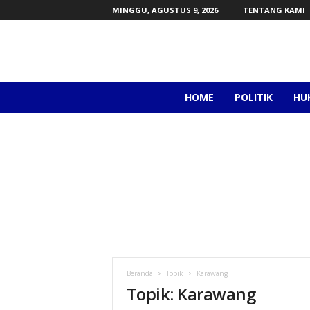
MINGGU, AGUSTUS 9, 2026
TENTANG KAMI
a
HOME
POLITIK
HU
l
e
x
a
p
o
d
c
a
s
t
.
Beranda
Topik
Karawang
i
Topik: Karawang
d