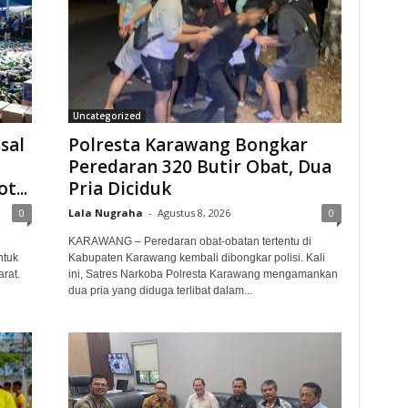
Uncategorized
sal
Polresta Karawang Bongkar
Peredaran 320 Butir Obat, Dua
t...
Pria Diciduk
0
Lala Nugraha
-
Agustus 8, 2026
0
KARAWANG – Peredaran obat-obatan tertentu di
ntuk
Kabupaten Karawang kembali dibongkar polisi. Kali
rat.
ini, Satres Narkoba Polresta Karawang mengamankan
dua pria yang diduga terlibat dalam...