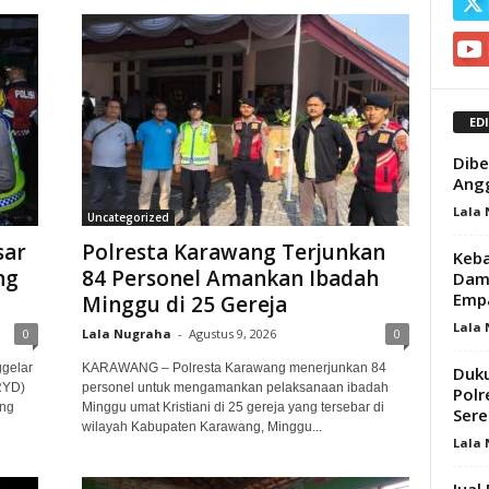
ED
Dibe
Angg
Lala
Uncategorized
sar
Polresta Karawang Terjunkan
Keba
ng
84 Personel Amankan Ibadah
Dame
Empa
Minggu di 25 Gereja
Lala
0
Lala Nugraha
-
Agustus 9, 2026
0
gelar
KARAWANG – Polresta Karawang menerjunkan 84
Duku
RYD)
personel untuk mengamankan pelaksanaan ibadah
Polr
eng
Minggu umat Kristiani di 25 gereja yang tersebar di
Sere
wilayah Kabupaten Karawang, Minggu...
Lala
Jual