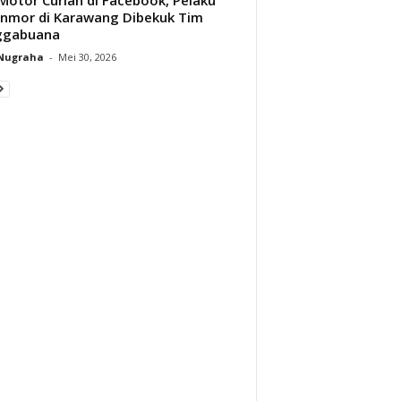
nmor di Karawang Dibekuk Tim
ggabuana
 Nugraha
-
Mei 30, 2026