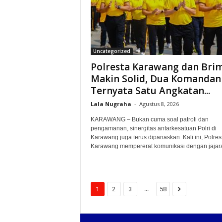
Uncategorized
Polresta Karawang dan Bri
Makin Solid, Dua Komandan
Ternyata Satu Angkatan...
Lala Nugraha
-
Agustus 8, 2026
KARAWANG – Bukan cuma soal patroli dan
pengamanan, sinergitas antarkesatuan Polri di
Karawang juga terus dipanaskan. Kali ini, Polres
Karawang mempererat komunikasi dengan jajara
...
1
2
3
58