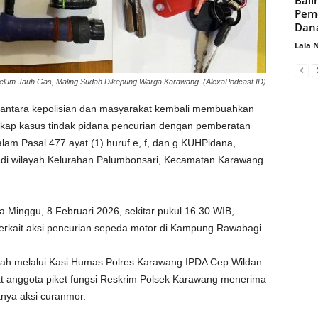
Pemd
Dan
Lala 
elum Jauh Gas, Maling Sudah Dikepung Warga Karawang. (AlexaPodcast.ID)
i antara kepolisian dan masyarakat kembali membuahkan
gkap kasus tindak pidana pencurian dengan pemberatan
m Pasal 477 ayat (1) huruf e, f, dan g KUHPidana,
i wilayah Kelurahan Palumbonsari, Kecamatan Karawang
a Minggu, 8 Februari 2026, sekitar pukul 16.30 WIB,
terkait aksi pencurian sepeda motor di Kampung Rawabagi.
syah melalui Kasi Humas Polres Karawang IPDA Cep Wildan
 anggota piket fungsi Reskrim Polsek Karawang menerima
anya aksi curanmor.