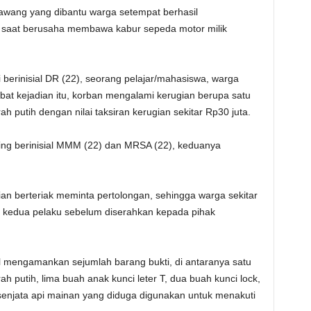
rawang yang dibantu warga setempat berhasil
saat berusaha membawa kabur sepeda motor milik
i berinisial DR (22), seorang pelajar/mahasiswa, warga
t kejadian itu, korban mengalami kerugian berupa satu
putih dengan nilai taksiran kerugian sekitar Rp30 juta.
ng berinisial MMM (22) dan MRSA (22), keduanya
an berteriak meminta pertolongan, sehingga warga sekitar
edua pelaku sebelum diserahkan kepada pihak
il mengamankan sejumlah barang bukti, di antaranya satu
putih, lima buah anak kunci leter T, dua buah kunci lock,
k senjata api mainan yang diduga digunakan untuk menakuti