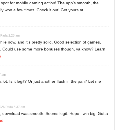
spot for mobile gaming action! The app’s smooth, the
lly won a few times. Check it out! Get yours at
 Pada 2:28 am
ile now, and it’s pretty solid. Good selection of games,
ate. Could use some more bonuses though, ya know? Learn
m
7 am
ot. Is it legit? Or just another flash in the pan? Let me
2026 Pada 8:37 am
, download was smooth. Seems legit. Hope I win big! Gotta
ad