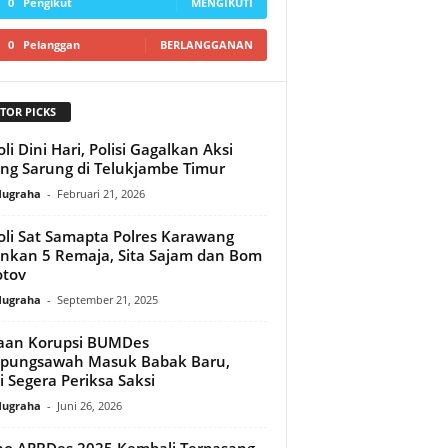
0
Pengikut
MENGIKUTI
0
Pelanggan
BERLANGGANAN
TOR PICKS
oli Dini Hari, Polisi Gagalkan Aksi
ng Sarung di Telukjambe Timur
Nugraha
-
Februari 21, 2026
oli Sat Samapta Polres Karawang
kan 5 Remaja, Sita Sajam dan Bom
tov‎
Nugraha
-
September 21, 2025
aan Korupsi BUMDes
pungsawah Masuk Babak Baru,
si Segera Periksa Saksi
Nugraha
-
Juni 26, 2026
ho APBDes 2025 Kembali Terpasang,