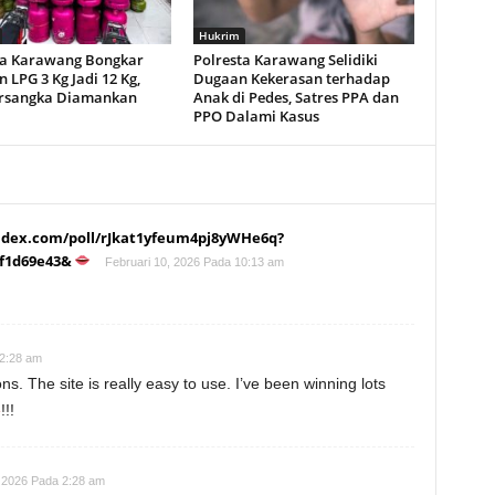
Hukrim
ta Karawang Bongkar
Polresta Karawang Selidiki
 LPG 3 Kg Jadi 12 Kg,
Dugaan Kekerasan terhadap
ersangka Diamankan
Anak di Pedes, Satres PPA dan
PPO Dalami Kasus
andex.com/poll/rJkat1yfeum4pj8yWHe6q?
ef1d69e43&
Februari 10, 2026 Pada 10:13 am
 2:28 am
 The site is really easy to use. I’ve been winning lots
e
!!!
, 2026 Pada 2:28 am