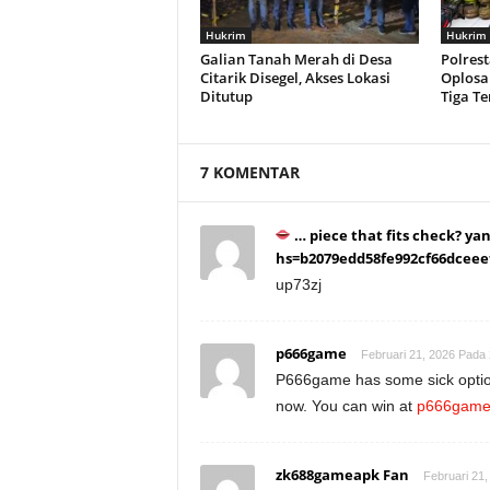
Hukrim
Hukrim
Galian Tanah Merah di Desa
Polres
Citarik Disegel, Akses Lokasi
Oplosan
Ditutup
Tiga T
7 KOMENTAR
… piece that fits check? y
hs=b2079edd58fe992cf66dcee
up73zj
p666game
Februari 21, 2026 Pada
P666game has some sick options.
now. You can win at
p666gam
zk688gameapk Fan
Februari 21