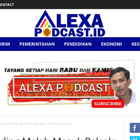
ONTACT
KRIM
PEMERINTAHAN
PENDIDIKAN
EKONOMI
KE
asuk Polsek: Dua Pemuda Apes di Palumbonsari‎