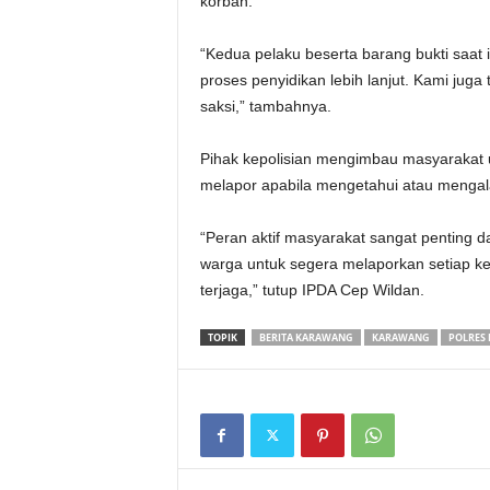
korban.
‎“Kedua pelaku beserta barang bukti saat
proses penyidikan lebih lanjut. Kami jug
saksi,” tambahnya.
‎Pihak kepolisian mengimbau masyarakat 
melapor apabila mengetahui atau mengalam
‎“Peran aktif masyarakat sangat penting
warga untuk segera melaporkan setiap ke
terjaga,” tutup IPDA Cep Wildan.
TOPIK
BERITA KARAWANG
KARAWANG
POLRES