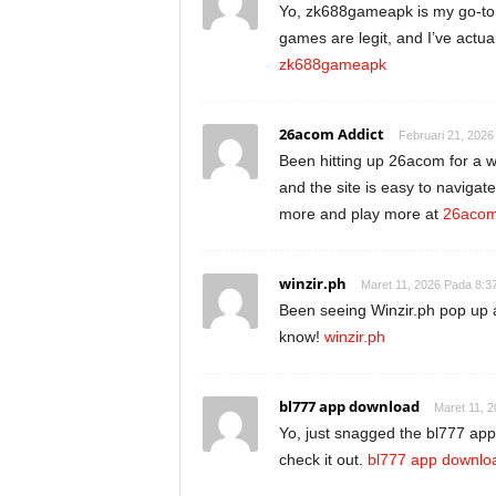
Yo, zk688gameapk is my go-to 
games are legit, and I’ve actua
zk688gameapk
26acom Addict
Februari 21, 2026
Been hitting up 26acom for a wh
and the site is easy to navig
more and play more at
26aco
winzir.ph
Maret 11, 2026 Pada 8:3
Been seeing Winzir.ph pop up a l
know!
winzir.ph
bl777 app download
Maret 11, 
Yo, just snagged the bl777 app
check it out.
bl777 app downlo