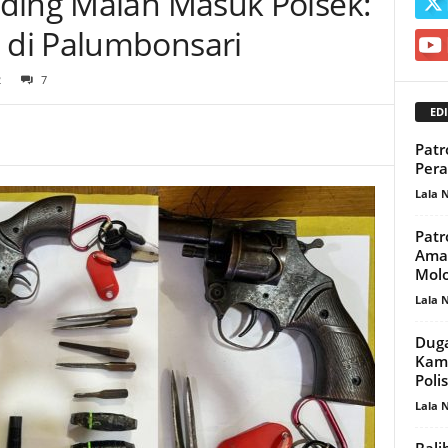
ding Malah Masuk Polsek:
di Palumbonsari‎
2
7
EDI
Patr
Pera
Lala 
Patr
Aman
Molo
Lala 
Dug
Kam
Poli
Lala 
Bali