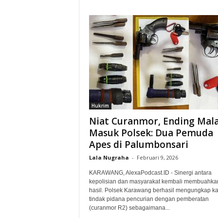
Hukrim
Niat Curanmor, Ending Mal
Masuk Polsek: Dua Pemuda
Apes di Palumbonsari‎
Lala Nugraha
-
Februari 9, 2026
KARAWANG, AlexaPodcast.ID - Sinergi antara
kepolisian dan masyarakat kembali membuahka
hasil. Polsek Karawang berhasil mengungkap k
tindak pidana pencurian dengan pemberatan
(curanmor R2) sebagaimana...