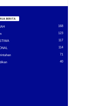
MUA BERITA
168
RAH
123
m
117
STIWA
114
ONAL
71
intahan
40
dikan