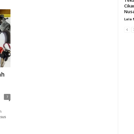
Cika
Nus
Lala
ah
7
n
asus