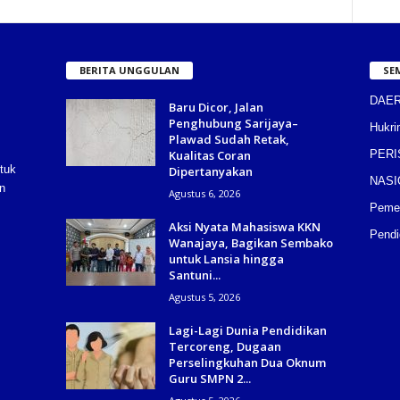
BERITA UNGGULAN
SE
DAE
Baru Dicor, Jalan
Penghubung Sarijaya–
Hukri
Plawad Sudah Retak,
Kualitas Coran
PERI
tuk
Dipertanyakan
NASI
n
Agustus 6, 2026
Pemer
Aksi Nyata Mahasiswa KKN
Pendi
Wanajaya, Bagikan Sembako
untuk Lansia hingga
Santuni...
Agustus 5, 2026
Lagi-Lagi Dunia Pendidikan
Tercoreng, Dugaan
Perselingkuhan Dua Oknum
Guru SMPN 2...