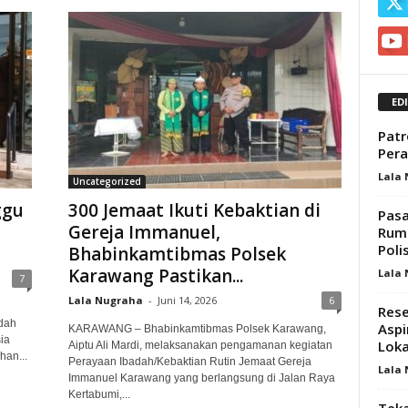
ED
Patr
Pera
Lala
Uncategorized
ggu
300 Jemaat Ikuti Kebaktian di
Pasa
Gereja Immanuel,
Ruma
Polis
Bhabinkamtibmas Polsek
Karawang Pastikan...
Lala
7
Lala Nugraha
-
Juni 14, 2026
6
Rese
dah
Aspi
KARAWANG – Bhabinkamtibmas Polsek Karawang,
ia
Loka
Aiptu Ali Mardi, melaksanakan pengamanan kegiatan
han...
Perayaan Ibadah/Kebaktian Rutin Jemaat Gereja
Lala
Immanuel Karawang yang berlangsung di Jalan Raya
Kertabumi,...
Teka