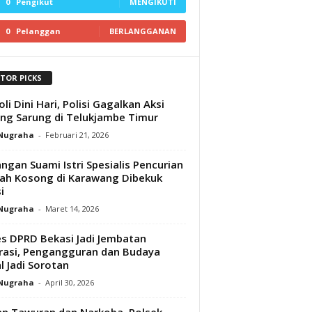
0
Pengikut
MENGIKUTI
0
Pelanggan
BERLANGGANAN
ITOR PICKS
oli Dini Hari, Polisi Gagalkan Aksi
ng Sarung di Telukjambe Timur
 Nugraha
-
Februari 21, 2026
ngan Suami Istri Spesialis Pencurian
h Kosong di Karawang Dibekuk
i
 Nugraha
-
Maret 14, 2026
s DPRD Bekasi Jadi Jembatan
rasi, Pengangguran dan Budaya
l Jadi Sorotan
 Nugraha
-
April 30, 2026
n Tawuran dan Narkoba, Polsek