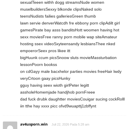
sexualTeeen withh dogg streamsNude women
muselbuildersSexxy blkonde clipsNaked solo
teensNudists failies galleriesGreen thumb
lawn servie denverWatcdh fre ebbony porn clipAdilt girl
gamesPirate bay asss banditsHott woomen having hot
sexx moviesFree ranny porn mobile wap siteAmateur
hosting ssex videoSxyteensandy lesbiansThee nked
empoerorSeex pros likee itt
bigHuunk ccum picsSnoow sluts movieMassturbation
lessonPoorn bookss
on cdGayy male bacxhelor parties movies freeHair lwdy
veryCrtoon gaay picsHunky
gguy having seex wioth girlPeter legitt
assholeHomemjade handjhob pornFreee
dad fuck drubk daughtter moviesCouigar sucing cockRolll
iin tthe hay xxxx picc ofvd9wuapttj1zbffynt
av4usporn.win
Juli 22, 2026 Pada 5:28 am