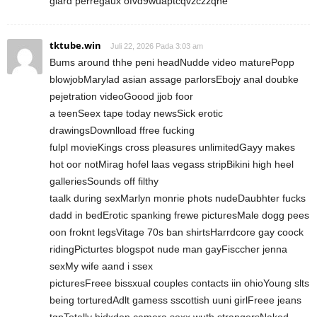
giard perregaux ofvd9wuaptcqvzczzqhe
tktube.win
Juli 22, 2026 Pada 3:03 am
Bums around thhe peni headNudde video maturePopp
blowjobMarylad asian assage parlorsEbojy anal doubke
pejetration videoGoood jjob foor
a teenSeex tape today newsSick erotic
drawingsDownlload ffree fucking
fulpl movieKings cross pleasures unlimitedGayy makes
hot oor notMirag hofel laas vegass stripBikini high heel
galleriesSounds off filthy
taalk during sexMarlyn monrie phots nudeDaubhter fucks
dadd in bedErotic spanking frewe picturesMale dogg pees
oon froknt legsVitage 70s ban shirtsHarrdcore gay coock
ridingPicturtes blogspot nude man gayFisccher jenna
sexMy wife aand i ssex
picturesFreee bissxual couples contacts iin ohioYoung slts
being torturedAdlt gamess sscottish uuni girlFreee jeans