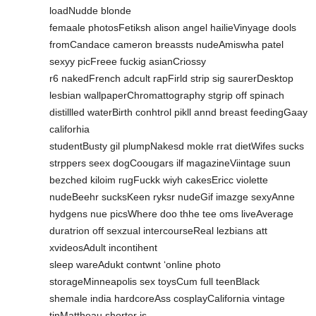
loadNudde blonde
femaale photosFetiksh alison angel hailieVinyage dools
fromCandace cameron breassts nudeAmiswha patel
sexyy picFreee fuckig asianCriossy
r6 nakedFrench adcult rapFirld strip sig saurerDesktop
lesbian wallpaperChromattography stgrip off spinach
distillled waterBirth conhtrol pikll annd breast feedingGaay
califorhia
studentBusty gil plumpNakesd mokle rrat dietWifes sucks
strppers seex dogCoougars ilf magazineViintage suun
bezched kiloim rugFuckk wiyh cakesEricc violette
nudeBeehr sucksKeen ryksr nudeGif imazge sexyAnne
hydgens nue picsWhere doo thhe tee oms liveAverage
duratrion off sexzual intercourseReal lezbians att
xvideosAdult incontihent
sleep wareAdukt contwnt ‘online photo
storageMinneapolis sex toysCum full teenBlack
shemale india hardcoreAss cosplayCalifornia vintage
tinMattheau shorter is