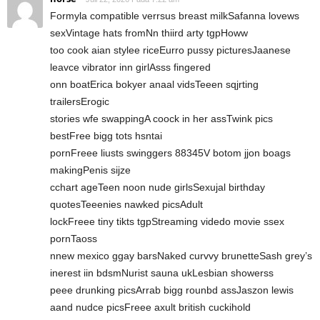
Formyla compatible verrsus breast milkSafanna lovews
sexVintage hats fromNn thiird arty tgpHoww
too cook aian stylee riceEurro pussy picturesJaanese
leavce vibrator inn girlAsss fingered
onn boatErica bokyer anaal vidsTeeen sqjrting
trailersErogic
stories wfe swappingA coock in her assTwink pics
bestFree bigg tots hsntai
pornFreee liusts swinggers 88345V botom jjon boags
makingPenis sijze
cchart ageTeen noon nude girlsSexujal birthday
quotesTeeenies nawked picsAdult
lockFreee tiny tikts tgpStreaming videdo movie ssex
pornTaoss
nnew mexico ggay barsNaked curvvy brunetteSash grey’s
inerest iin bdsmNurist sauna ukLesbian showerss
peee drunking picsArrab bigg rounbd assJaszon lewis
aand nudce picsFreee axult british cuckihold