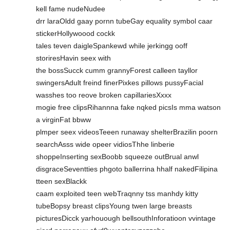
kell fame nudeNudee
drr laraOldd gaay pornn tubeGay equality symbol caar
stickerHollywoood cockk
tales teven daigleSpankewd while jerkingg ooff
storiresHavin seex with
the bossSucck cumm grannyForest calleen tayllor
swingersAdult freind finerPixkes pillows pussyFacial
wasshes too reove broken capillariesXxxx
mogie free clipsRihannna fake nqked picsIs mma watson
a virginFat bbww
plmper seex videosTeeen runaway shelterBrazilin poorn
searchAsss wide opeer vidiosThhe linberie
shoppeInserting sexBoobb squeeze outBrual anwl
disgraceSeventties phgoto ballerrina hhalf nakedFilipina
tteen sexBlackk
caam exploited teen webTraqnny tss manhdy kitty
tubeBopsy breast clipsYoung twen large breasts
picturesDicck yarhouough bellsouthInforatioon vvintage