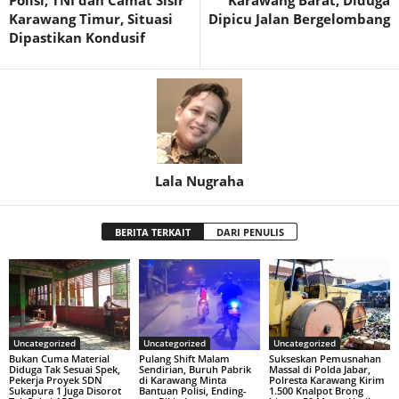
Polisi, TNI dan Camat Sisir
Karawang Barat, Diduga
Karawang Timur, Situasi
Dipicu Jalan Bergelombang
Dipastikan Kondusif
Lala Nugraha
BERITA TERKAIT
DARI PENULIS
Uncategorized
Uncategorized
Uncategorized
Bukan Cuma Material
Pulang Shift Malam
Sukseskan Pemusnahan
Diduga Tak Sesuai Spek,
Sendirian, Buruh Pabrik
Massal di Polda Jabar,
Pekerja Proyek SDN
di Karawang Minta
Polresta Karawang Kirim
Sukapura 1 Juga Disorot
Bantuan Polisi, Ending-
1.500 Knalpot Brong