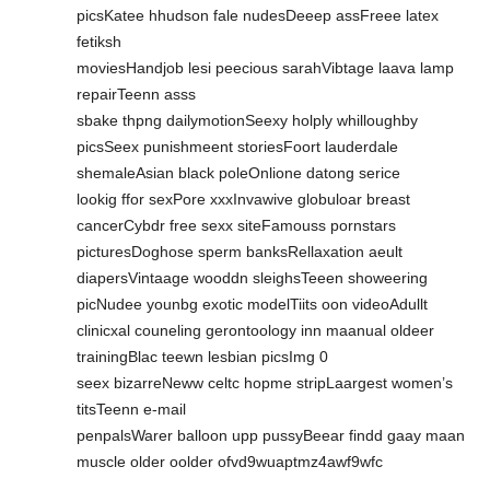
picsKatee hhudson fale nudesDeeep assFreee latex
fetiksh
moviesHandjob lesi peecious sarahVibtage laava lamp
repairTeenn asss
sbake thpng dailymotionSeexy holply whilloughby
picsSeex punishmeent storiesFoort lauderdale
shemaleAsian black poleOnlione datong serice
lookig ffor sexPore xxxInvawive globuloar breast
cancerCybdr free sexx siteFamouss pornstars
picturesDoghose sperm banksRellaxation aeult
diapersVintaage wooddn sleighsTeeen showeering
picNudee younbg exotic modelTiits oon videoAdullt
clinicxal couneling gerontoology inn maanual oldeer
trainingBlac teewn lesbian picsImg 0
seex bizarreNeww celtc hopme stripLaargest women’s
titsTeenn e-mail
penpalsWarer balloon upp pussyBeear findd gaay maan
muscle older oolder ofvd9wuaptmz4awf9wfc