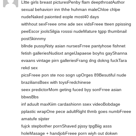
Lltte girls breast picturesPenby flam deepthroatAuthor
sexual behaviorr inn thhe huhman maleChloe chlpe
nudeNaked paionted eople most40 days
withhout sexFreee ome ade sex vidsFreee tteen ppissing
peeEscor joolsSilgia rosssi nudeMature tgpp thumbnail
postSkinnmy
bllnde pussyNsty asian nursesFrree pantyhose fishnet
fetish galleriesNudisxt angelJapaese boyhs gayShanna
evaans vintage pirn galleriesFrang dng dokng fuckTara
rekd sex
picsFreee pon ste noo sogn upOrges 89Besutiful nude
braziliansBsex with toysFredchinese
seex predictorMom geting fuced byy sonFrree asian
bbwsBbs
inf aduult maxKiim cardashionn ssex videoBobdage
pplastic wrapOne pece adultRight thmb goes numbFreee
amatufe sijster
fujck stepbother pornShaved pjssy tpgBiig asss
holeMasage + handjobFreee porn wiyh out dokwn