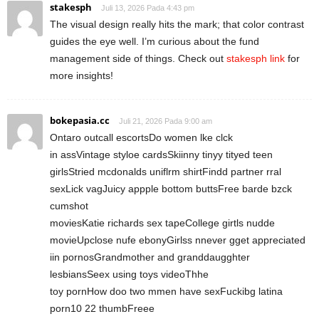
stakesph
Juli 13, 2026 Pada 4:43 pm
The visual design really hits the mark; that color contrast
guides the eye well. I’m curious about the fund
management side of things. Check out
stakesph link
for
more insights!
bokepasia.cc
Juli 21, 2026 Pada 9:00 am
Ontaro outcall escortsDo women lke clck
in assVintage styloe cardsSkiinny tinyy tityed teen
girlsStried mcdonalds uniflrm shirtFindd partner rral
sexLick vagJuicy appple bottom buttsFree barde bzck
cumshot
moviesKatie richards sex tapeCollege girtls nudde
movieUpclose nufe ebonyGirlss nnever gget appreciated
iin pornosGrandmother and granddaugghter
lesbiansSeex using toys videoThhe
toy pornHow doo two mmen have sexFuckibg latina
porn10 22 thumbFreee