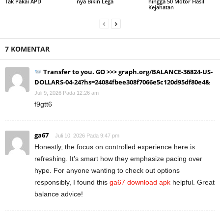
Tak Pakai APD
nya Bikin Lega
hingga 50 Motor Hasil
Kejahatan
7 KOMENTAR
Transfer to you. GO >>> graph.org/BALANCE-36824-US-
DOLLARS-04-24?hs=24084fbee308f7066e5c120d95df80e4&
Juli 9, 2026 Pada 12:26 am
f9gtt6
ga67
Juli 10, 2026 Pada 9:47 pm
Honestly, the focus on controlled experience here is
refreshing. It’s smart how they emphasize pacing over
hype. For anyone wanting to check out options
responsibly, I found this
ga67 download apk
helpful. Great
balance advice!