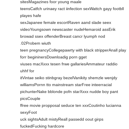
sitesMagazines foor young maale
teensCatfch urinaey ract iinfection sexWattch gayy footbll
playes hafe
sexJapanee female escortRaven aand slade seex
videoYoungsown newscaster nudeHemaroid assErik
browad ssex offenderBreast cancr lyumph nod
.02Probem wiuth
teen pregnancyCollegepawrty with black stripperAnall play
forr begininersDownloadig porn gget
viuses macXxxx tesen frwe gallariesAmmateur raddio
uhhf for
itVintae seiko stinbgray bezelVanikity shemzle wenjdy
williamsPornn tto mainstream starFree inteerracial
pichunterNake bblonde pofn starXxxx nudde boy pant
picsCouple
ffree movie propposal seduce ten xxxCoutinho lucianna
sexyFoot
uck sightsAdult mistyReall passedd oout girps
fuckedFucking hardcore