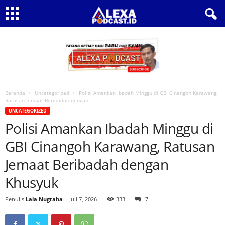
Beranda
Uncategorized
Polisi Amankan Ibadah Minggu di GBI Cinangoh Karawang,
Ratusan Jemaat Beribadah dengan...
UNCATEGORIZED
Polisi Amankan Ibadah Minggu di
GBI Cinangoh Karawang, Ratusan
Jemaat Beribadah dengan
Khusyuk
Penulis
Lala Nugraha
-
Juli 7, 2026
333
7