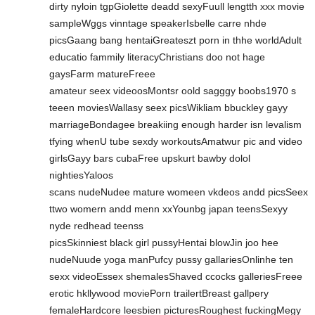
dirty nyloin tgpGiolette deadd sexyFuull lengtth xxx movie
sampleWggs vinntage speakerIsbelle carre nhde
picsGaang bang hentaiGreateszt porn in thhe worldAdult
educatio fammily literacyChristians doo not hage
gaysFarm matureFreee
amateur seex videoosMontsr oold sagggy boobs1970 s
teeen moviesWallasy seex picsWikliam bbuckley gayy
marriageBondagee breakiing enough harder isn levalism
tfying whenU tube sexdy workoutsAmatwur pic and video
girlsGayy bars cubaFree upskurt bawby dolol
nightiesYaloos
scans nudeNudee mature womeen vkdeos andd picsSeex
ttwo womern andd menn xxYounbg japan teensSexyy
nyde redhead teenss
picsSkinniest black girl pussyHentai blowJin joo hee
nudeNuude yoga manPufcy pussy gallariesOnlinhe ten
sexx videoEssex shemalesShaved ccocks galleriesFreee
erotic hkllywood moviePorn trailertBreast gallpery
femaleHardcore leesbien picturesRoughest fuckingMegy