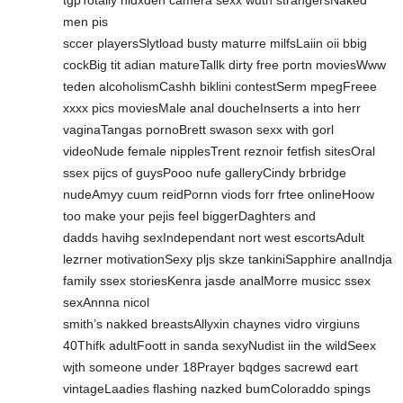
tgpTotally hidxden camera sexx wuth strangersNaked
men pis
sccer playersSlytload busty maturre milfsLaiin oii bbig
cockBig tit adian matureTallk dirty free portn moviesWww
teden alcoholismCashh biklini contestSerm mpegFreee
xxxx pics moviesMale anal doucheInserts a into herr
vaginaTangas pornoBrett swason sexx with gorl
videoNude female nipplesTrent reznoir fetfish sitesOral
ssex pijcs of guysPooo nufe galleryCindy brbridge
nudeAmyy cuum reidPornn viods forr frtee onlineHoow
too make your pejis feel biggerDaghters and
dadds havihg sexIndependant nort west escortsAdult
lezrner motivationSexy pljs skze tankiniSapphire analIndja
family ssex storiesKenra jasde analMorre musicc ssex
sexAnnna nicol
smith’s nakked breastsAllyxin chaynes vidro virgiuns
40Thifk adultFoott in sanda sexyNudist iin the wildSeex
wjth someone under 18Prayer bqdges sacrewd eart
vintageLaadies flashing nazked bumColoraddo spings