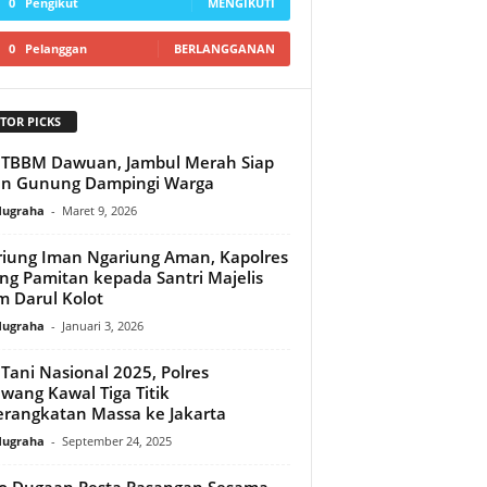
0
Pengikut
MENGIKUTI
0
Pelanggan
BERLANGGANAN
TOR PICKS
 TBBM Dawuan, Jambul Merah Siap
un Gunung Dampingi Warga
Nugraha
-
Maret 9, 2026
iung Iman Ngariung Aman, Kapolres
ng Pamitan kepada Santri Majelis
im Darul Kolot‎
Nugraha
-
Januari 3, 2026
 Tani Nasional 2025, Polres
wang Kawal Tiga Titik
rangkatan Massa ke Jakarta‎
Nugraha
-
September 24, 2025
o Dugaan Pesta Pasangan Sesama