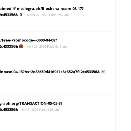
laimed
▶ telegra.ph/Blockchaincom-03-17?
2c453356&
Maret 27, 2026 Pada 2:52 am
ph/Free-Promocode---3000-04-08?
2c453356&
April 13, 2026 Pada 5:42 am
Coinbase-04-13?hs=2e88659d41d911c3c352a7f12c453356&
 graph.org/TRANSACTION-05-05-8?
2c453356&
Mei 8, 2026 Pada 9:08 pm