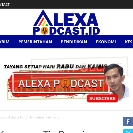
NTACT
KRIM
PEMERINTAHAN
PENDIDIKAN
EKONOMI
KE
smi Gabung Partai Solidaritas Indonesia