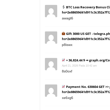
BTC Loss Recovery Bonus C
hs=2e88659d41d911c3c352a7f1
awagt6
Gift 3000 US GET - telegra.
hs=2e88659d41d911c3c352a7f1
p8iswx
+ 36,824.44 $ ⇒ graph.org/
April 21, 2026 Pada 10:42 am
8s0oxf
Payment No. 630604 GET >>
hs=2e88659d41d911c3c352a7f1
xe6xg6