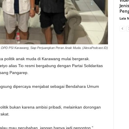
Jeni
Peng
Lala 
a DPD PSI Karawang, Siap Perjuangkan Peran Anak Muda. (AlexaPodcast.ID)
a politik anak muda di Karawang mulai bergerak.
 alias Tio resmi bergabung dengan Partai Solidaritas
esang Pangarep.
 langsung dipercaya menjabat sebagai Bendahara Umum
olitik bukan karena ambisi pribadi, melainkan dorongan
rakat.
Kalau mau perubahan, jangan hanya jadi penonton,”