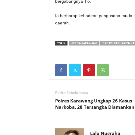
bergabungnya Tio.
‎Ia berharap kehadiran pengusaha muda t
daerah.
TOPIK
BERITA KARAWANG
DPD PSI KABUPATEN K
Berita Sebelumnya
Polres Karawang Ungkap 26 Kasus
Narkoba, 28 Tersangka Diamankan
Lala Nugraha