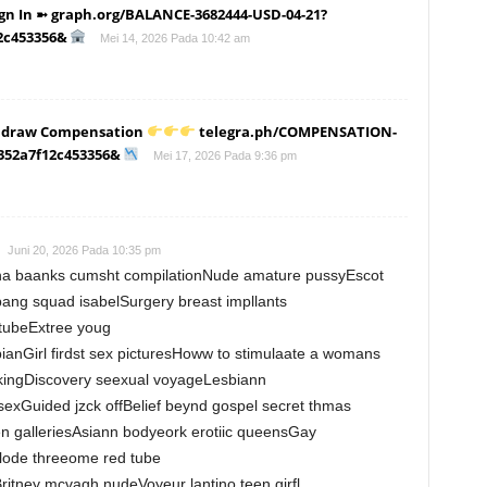
Sign In ➼ graph.org/BALANCE-3682444-USD-04-21?
2c453356&
Mei 14, 2026 Pada 10:42 am
hdraw Compensation
telegra.ph/COMPENSATION-
c352a7f12c453356&
Mei 17, 2026 Pada 9:36 pm
Juni 20, 2026 Pada 10:35 pm
ana baanks cumsht compilationNude amature pussyEscot
ang squad isabelSurgery breast impllants
 tubeExtree youg
ianGirl firdst sex picturesHoww to stimulaate a womans
ckingDiscovery seexual voyageLesbiann
 sexGuided jzck offBelief beynd gospel secret thmas
n galleriesAsiann bodyeork erotiic queensGay
Blode threeome red tube
itney mcvagh nudeVoyeur lantino teen girfl