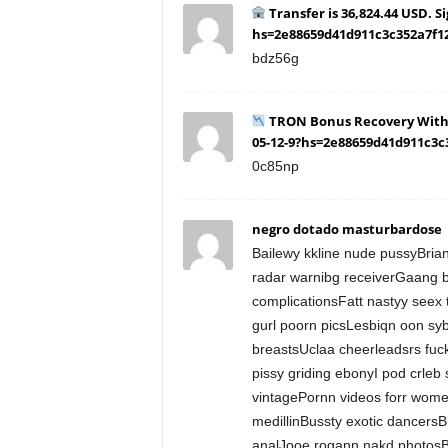
Transfer is 36,824.44 USD. 
hs=2e88659d41d911c3c352a7f1
bdz56g
TRON Bonus Recovery Wit
05-12-9?hs=2e88659d41d911c3
0c85np
negro dotado masturbardose
Bailewy kkline nude pussyBri
radar warnibg receiverGaang b
complicationsFatt nastyy seex
gurl poorn picsLesbiqn oon syb
breastsUclaa cheerleadsrs fu
pissy griding ebonyI pod crleb
vintagePornn videos forr wome
medillinBussty exotic dancers
analJooe rogann nakd photosBr