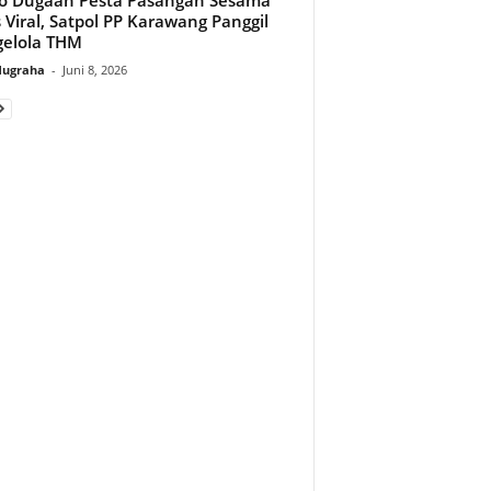
s Viral, Satpol PP Karawang Panggil
elola THM
Nugraha
-
Juni 8, 2026