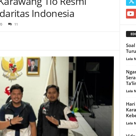
Karawang Tio Resmi
daritas Indonesia
70
11
EDI
Soal
Tur
Lala 
Ngar
Sera
Ta’l
Lala 
Hari
Kara
Kebe
Lala 
Vide