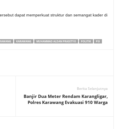
ersebut dapat memperkuat struktur dan semangat kader di
ARAWANG
KARAWANG
MUHAMMAD ALDAN PRASETYO
POLITIK
PSI
Berita Selanjutnya
Banjir Dua Meter Rendam Karangligar,
Polres Karawang Evakuasi 910 Warga‎