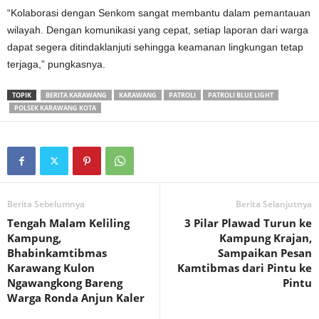
“Kolaborasi dengan Senkom sangat membantu dalam pemantauan
wilayah. Dengan komunikasi yang cepat, setiap laporan dari warga
dapat segera ditindaklanjuti sehingga keamanan lingkungan tetap
terjaga,” pungkasnya.
TOPIK
BERITA KARAWANG
KARAWANG
PATROLI
PATROLI BLUE LIGHT
POLSEK KARAWANG KOTA
Berita Sebelumnya
Berita Selanjutnya
Tengah Malam Keliling
‎3 Pilar Plawad Turun ke
Kampung,
Kampung Krajan,
Bhabinkamtibmas
Sampaikan Pesan
Karawang Kulon
Kamtibmas dari Pintu ke
Ngawangkong Bareng
Pintu
Warga Ronda Anjun Kaler