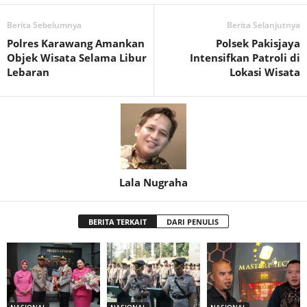
Berita Sebelumnya
Berita Selanjutnya
Polres Karawang Amankan
Polsek Pakisjaya
Objek Wisata Selama Libur
Intensifkan Patroli di
Lebaran
Lokasi Wisata
Lala Nugraha
BERITA TERKAIT
DARI PENULIS
NASIONAL
NASIONAL
NASIONAL