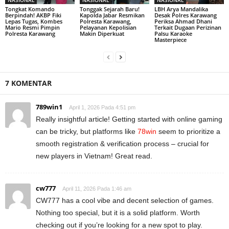
Tongkat Komando
Tonggak Sejarah Baru!
LBH Arya Mandalika
Berpindah! AKBP Fiki
Kapolda Jabar Resmikan
Desak Polres Karawang
Lepas Tugas, Kombes
Polresta Karawang,
Periksa Ahmad Dhani
Mario Resmi Pimpin
Pelayanan Kepolisian
Terkait Dugaan Perizinan
Polresta Karawang
Makin Diperkuat
Palsu Karaoke
Masterpiece
7 KOMENTAR
789win1
April 1, 2026 Pada 4:51 pm
Really insightful article! Getting started with online gaming
can be tricky, but platforms like
78win
seem to prioritize a
smooth registration & verification process – crucial for
new players in Vietnam! Great read.
cw777
April 11, 2026 Pada 1:46 am
CW777 has a cool vibe and decent selection of games.
Nothing too special, but it is a solid platform. Worth
checking out if you’re looking for a new spot to play.