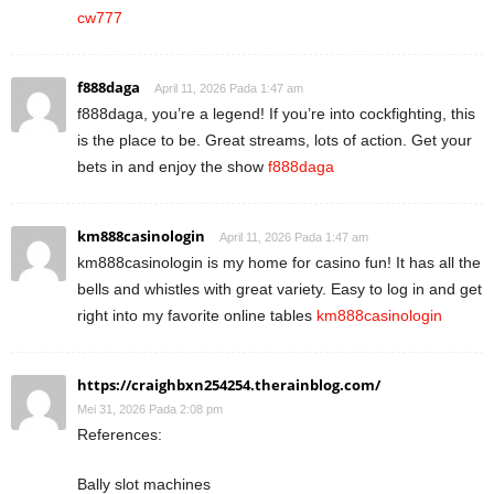
cw777
f888daga
April 11, 2026 Pada 1:47 am
f888daga, you’re a legend! If you’re into cockfighting, this
is the place to be. Great streams, lots of action. Get your
bets in and enjoy the show
f888daga
km888casinologin
April 11, 2026 Pada 1:47 am
km888casinologin is my home for casino fun! It has all the
bells and whistles with great variety. Easy to log in and get
right into my favorite online tables
km888casinologin
https://craighbxn254254.therainblog.com/
Mei 31, 2026 Pada 2:08 pm
References:
Bally slot machines