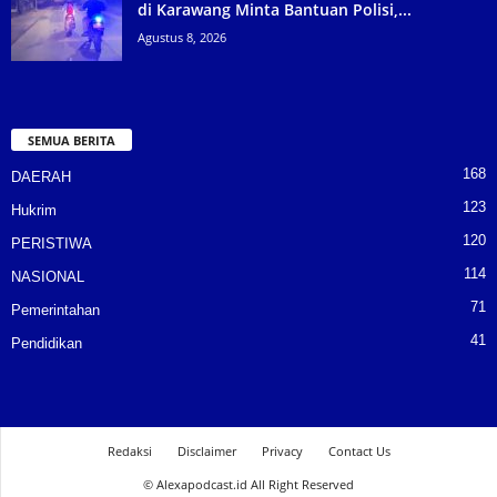
di Karawang Minta Bantuan Polisi,...
Agustus 8, 2026
SEMUA BERITA
168
DAERAH
123
Hukrim
120
PERISTIWA
114
NASIONAL
71
Pemerintahan
41
Pendidikan
Redaksi
Disclaimer
Privacy
Contact Us
© Alexapodcast.id All Right Reserved