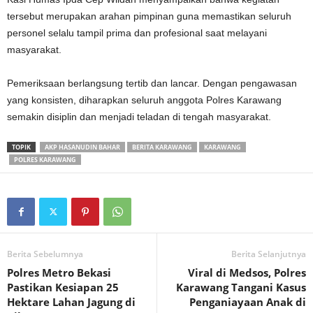
tersebut merupakan arahan pimpinan guna memastikan seluruh
personel selalu tampil prima dan profesional saat melayani
masyarakat.
‎Pemeriksaan berlangsung tertib dan lancar. Dengan pengawasan
yang konsisten, diharapkan seluruh anggota Polres Karawang
semakin disiplin dan menjadi teladan di tengah masyarakat.
TOPIK
AKP HASANUDIN BAHAR
BERITA KARAWANG
KARAWANG
POLRES KARAWANG
Berita Sebelumnya
Berita Selanjutnya
Polres Metro Bekasi
Viral di Medsos, Polres
Pastikan Kesiapan 25
Karawang Tangani Kasus
Hektare Lahan Jagung di
Penganiayaan Anak di