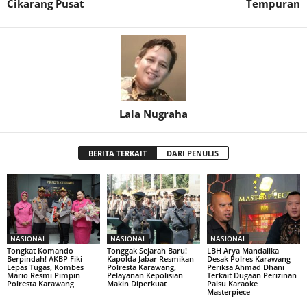
Cikarang Pusat‎
Tempuran
Lala Nugraha
BERITA TERKAIT
DARI PENULIS
NASIONAL
NASIONAL
NASIONAL
Tongkat Komando
Tonggak Sejarah Baru!
LBH Arya Mandalika
Berpindah! AKBP Fiki
Kapolda Jabar Resmikan
Desak Polres Karawang
Lepas Tugas, Kombes
Polresta Karawang,
Periksa Ahmad Dhani
Mario Resmi Pimpin
Pelayanan Kepolisian
Terkait Dugaan Perizinan
Polresta Karawang
Makin Diperkuat
Palsu Karaoke
Masterpiece