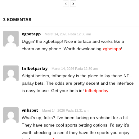
3 KOMENTAR
xgbetapp
Maret 14, 2026 Pada 12:30 am
Diggin’ the xgbetapp! Nice interface and works like a
charm on my phone. Worth downloading
xgbetapp
!
tnfbetparlay
Maret 14, 2026 Pada 12:30 am
Alright betters, tnfbetparlay is the place to lay those NFL
parlay bets. The odds are pretty decent and the interface
is easy to use. Get your bets in!
tnfbetparlay
vnhsbet
Maret 14, 2026 Pada 12:31 am
What’s up, folks? I’ve been lurking on vnhsbet for a bit.
They have some cool sports betting options. I’d say it’s
worth checking to see if they have the sports you enjoy