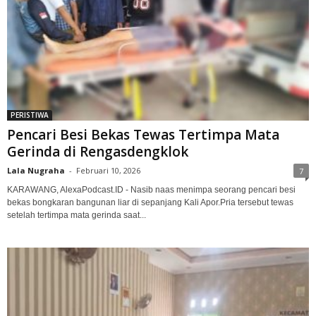
PERISTIWA
Pencari Besi Bekas Tewas Tertimpa Mata
Gerinda di Rengasdengklok‎
Lala Nugraha
-
Februari 10, 2026
7
KARAWANG, AlexaPodcast.ID - Nasib naas menimpa seorang pencari besi
bekas bongkaran bangunan liar di sepanjang Kali Apor.‎‎Pria tersebut tewas
setelah tertimpa mata gerinda saat...