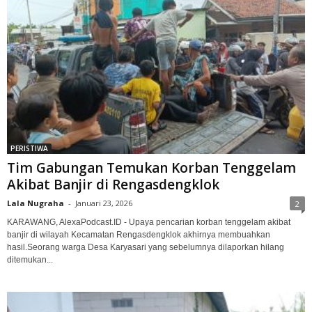
PERISTIWA
Tim Gabungan Temukan Korban Tenggelam
Akibat Banjir di Rengasdengklok‎
Lala Nugraha
-
Januari 23, 2026
2
KARAWANG, AlexaPodcast.ID - Upaya pencarian korban tenggelam akibat
banjir di wilayah Kecamatan Rengasdengklok akhirnya membuahkan
hasil.‎‎Seorang warga Desa Karyasari yang sebelumnya dilaporkan hilang
ditemukan...