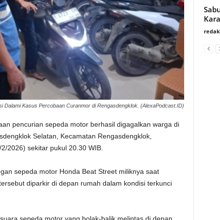
Sabu
Kar
redak
isi Dalami Kasus Percobaan Curanmor di Rengasdengklok. (AlexaPodcast.ID)
an pencurian sepeda motor berhasil digagalkan warga di
dengklok Selatan, Kecamatan Rengasdengklok,
/2026) sekitar pukul 20.30 WIB.
ngan sepeda motor Honda Beat Street miliknya saat
rsebut diparkir di depan rumah dalam kondisi terkunci
uara sepeda motor yang bolak-balik melintas di depan