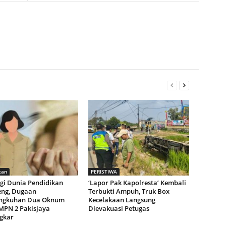
kan
PERISTIWA
agi Dunia Pendidikan
‘Lapor Pak Kapolresta’ Kembali
eng, Dugaan
Terbukti Ampuh, Truk Box
ingkuhan Dua Oknum
Kecelakaan Langsung
MPN 2 Pakisjaya
Dievakuasi Petugas
gkar