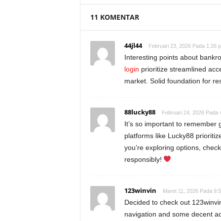
11 KOMENTAR
44jl44
Februari 23, 2026 Pada 1:26 
Interesting points about bankr
login
prioritize streamlined acc
market. Solid foundation for re
88lucky88
Februari 24, 2026 Pada 
It’s so important to remember 
platforms like Lucky88 prioritiz
you’re exploring options, chec
responsibly!
123winvin
Maret 11, 2026 Pada 9:
Decided to check out 123winvin 
navigation and some decent act