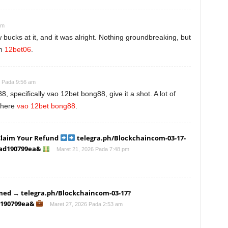
am
bucks at it, and it was alright. Nothing groundbreaking, but
on
12bet06
.
6 Pada 9:56 am
8, specifically vao 12bet bong88, give it a shot. A lot of
 here
vao 12bet bong88
.
Claim Your Refund
telegra.ph/Blockchaincom-03-17-
5ad190799ea&
Maret 21, 2026 Pada 7:48 pm
med → telegra.ph/Blockchaincom-03-17?
d190799ea&
Maret 27, 2026 Pada 2:53 am