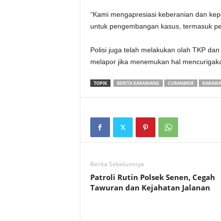
“Kami mengapresiasi keberanian dan kep
untuk pengembangan kasus, termasuk peng
Polisi juga telah melakukan olah TKP da
melapor jika menemukan hal mencurigak
TOPIK
BERITA KARAWANG
CURANMOR
KARAW
Berita Sebelumnya
Patroli Rutin Polsek Senen, Cegah
Tawuran dan Kejahatan Jalanan‎