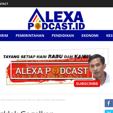
NTACT
KRIM
PEMERINTAHAN
PENDIDIKAN
EKONOMI
KE
 Percobaan Pencurian Motor, Satu Pelaku Diamankan