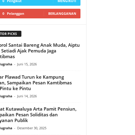
0
Pengikut
MENGIKUTI
0
Pelanggan
BERLANGGANAN
TOR PICKS
rol Santai Bareng Anak Muda, Aiptu
 Setiadi Ajak Pemuda Jaga
tibmas
Nugraha
-
Juni 15, 2026
ilar Plawad Turun ke Kampung
an, Sampaikan Pesan Kamtibmas
 Pintu ke Pintu
Nugraha
-
Juni 14, 2026
t Kutawaluya Arta Pamit Pensiun,
aikan Pesan Soliditas dan
yanan Publik
Nugraha
-
Desember 30, 2025