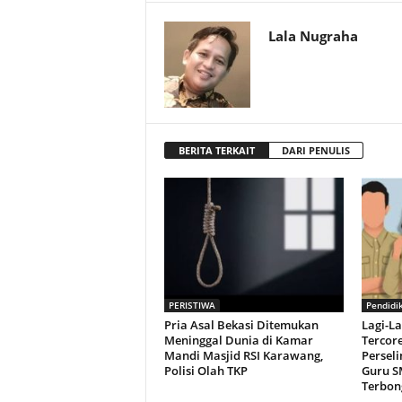
Lala Nugraha
BERITA TERKAIT
DARI PENULIS
PERISTIWA
Pendidi
Pria Asal Bekasi Ditemukan
Lagi-L
Meninggal Dunia di Kamar
Tercor
Mandi Masjid RSI Karawang,
Persel
Polisi Olah TKP
Guru S
Terbon