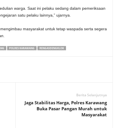
edulian warga. Saat ini pelaku sedang dalam pemeriksaan
ejaran satu pelaku lainnya,” ujarnya.
n mengimbau masyarakat untuk tetap waspada serta segera
an.
ANG
POLRES KARAWANG
RENGASDENGKLOK
Berita Selanjutnya
Jaga Stabilitas Harga, Polres Karawang
Buka Pasar Pangan Murah untuk
Masyarakat