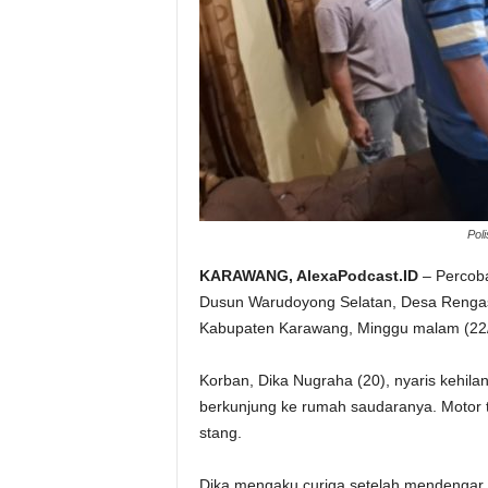
Pol
KARAWANG, AlexaPodcast.ID
– Percoba
Dusun Warudoyong Selatan, Desa Rengas
Kabupaten Karawang, Minggu malam (22/2
Korban, Dika Nugraha (20), nyaris kehila
berkunjung ke rumah saudaranya. Motor te
stang.
Dika mengaku curiga setelah mendengar s