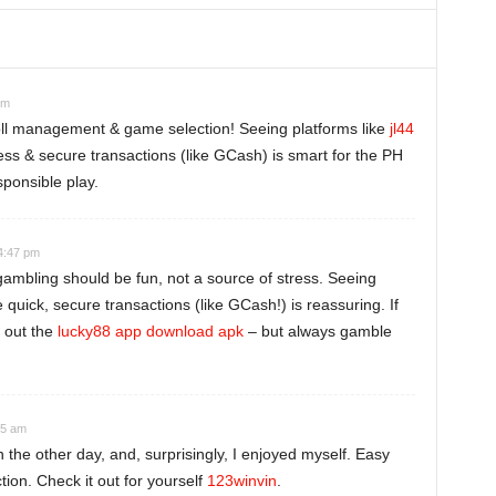
pm
oll management & game selection! Seeing platforms like
jl44
ess & secure transactions (like GCash) is smart for the PH
sponsible play.
4:47 pm
gambling should be fun, not a source of stress. Seeing
e quick, secure transactions (like GCash!) is reassuring. If
k out the
lucky88 app download apk
– but always gamble
55 am
the other day, and, surprisingly, I enjoyed myself. Easy
ion. Check it out for yourself
123winvin
.