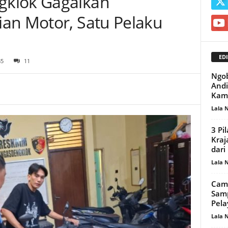
klok Gagalkan
an Motor, Satu Pelaku
EDI
85
11
Ngob
Andi
Kam
Lala 
‎3 P
Kraj
dari
Lala 
Cama
Samp
Pela
Lala 