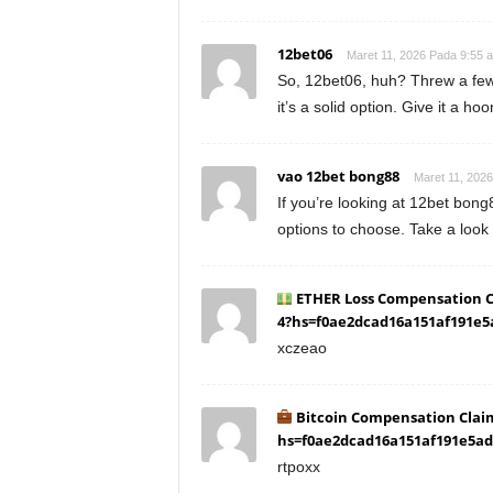
12bet06
Maret 11, 2026 Pada 9:55 
So, 12bet06, huh? Threw a few 
it’s a solid option. Give it a ho
vao 12bet bong88
Maret 11, 202
If you’re looking at 12bet bong8
options to choose. Take a look
ETHER Loss Compensation 
4?hs=f0ae2dcad16a151af191e
xczeao
Bitcoin Compensation Clai
hs=f0ae2dcad16a151af191e5a
rtpoxx