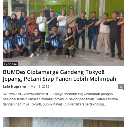
Ekonomi
BUMDes Ciptamarga Gandeng Tokyo8
Jepang, Petani Siap Panen Lebih Melimpah
Lala Nugraha
-
Mei 19, 2026
8
KARAWANG, AlexaPodcast.ID – Upaya mendukung ketahanan pangan
nasional terus dilakukan melalui inovasi di sektor pertanian. Salah satunya
dengan hadirnya Tokyo8, pupuk hayati (bio-fertilizer) berteknologi...