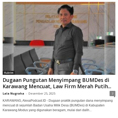
Hukrim
Dugaan Pungutan Menyimpang BUMDes di
Karawang Mencuat, Law Firm Merah Putih...
Lala Nugraha
-
Desember 25, 2025
7
KARAWANG, AlexaPodcast.ID -:Dugaan praktik pungutan dana menyimpang
mencuat di sejumlah Badan Usaha Milik Desa (BUMDes) di Kabupaten
Karawang.‎‎Modus yang digunakan beragam, mulai dari dalih...