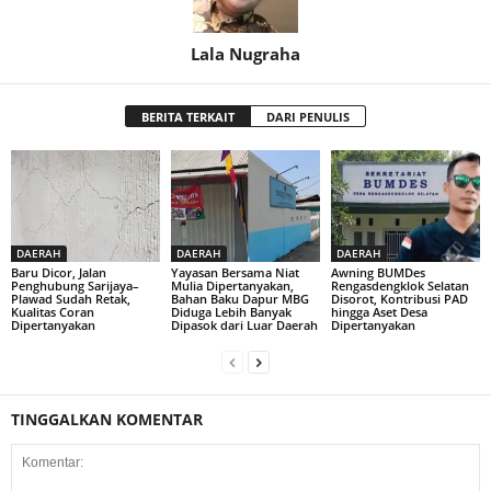
Lala Nugraha
BERITA TERKAIT
DARI PENULIS
DAERAH
DAERAH
DAERAH
Baru Dicor, Jalan
Yayasan Bersama Niat
Awning BUMDes
Penghubung Sarijaya–
Mulia Dipertanyakan,
Rengasdengklok Selatan
Plawad Sudah Retak,
Bahan Baku Dapur MBG
Disorot, Kontribusi PAD
Kualitas Coran
Diduga Lebih Banyak
hingga Aset Desa
Dipertanyakan
Dipasok dari Luar Daerah
Dipertanyakan
TINGGALKAN KOMENTAR