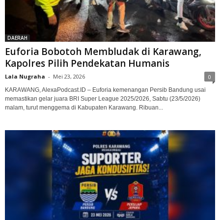
DAERAH
Euforia Bobotoh Membludak di Karawang,
Kapolres Pilih Pendekatan Humanis
Lala Nugraha
-
Mei 23, 2026
0
KARAWANG, AlexaPodcast.ID – Euforia kemenangan Persib Bandung usai
memastikan gelar juara BRI Super League 2025/2026, Sabtu (23/5/2026)
malam, turut menggema di Kabupaten Karawang. Ribuan...