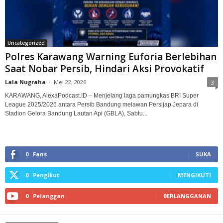
Uncategorized
Polres Karawang Warning Euforia Berlebihan
Saat Nobar Persib, Hindari Aksi Provokatif
Lala Nugraha
-
Mei 22, 2026
3
KARAWANG, AlexaPodcast.ID – Menjelang laga pamungkas BRI Super
League 2025/2026 antara Persib Bandung melawan Persijap Jepara di
Stadion Gelora Bandung Lautan Api (GBLA), Sabtu...
0
Fans
SUKA
0
Pengikut
MENGIKUTI
0
Pelanggan
BERLANGGANAN