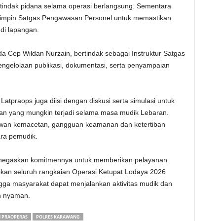
indak pidana selama operasi berlangsung. Sementara
mpin Satgas Pengawasan Personel untuk memastikan
 di lapangan.
a Cep Wildan Nurzain, bertindak sebagai Instruktur Satgas
gelolaan publikasi, dokumentasi, serta penyampaian
Latpraops juga diisi dengan diskusi serta simulasi untuk
nan yang mungkin terjadi selama masa mudik Lebaran.
 rawan kemacetan, gangguan keamanan dan ketertiban
ra pemudik.
 menegaskan komitmennya untuk memberikan pelayanan
ikan seluruh rangkaian Operasi Ketupat Lodaya 2026
ingga masyarakat dapat menjalankan aktivitas mudik dan
n nyaman.
N PRAOPERAS
POLRES KARAWANG