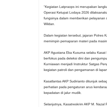
‎“Kegiatan Latpraops ini merupakan lan
Operasi Ketupat Lodaya 2026 dilaksanak
fungsinya dalam memberikan pelayanan 
Wildan.
‎Dalam kegiatan tersebut, jajaran Polres
memimpin pemaparan materi pada masing
‎AKP Agustana Eka Kusuma selaku Kasat In
berfokus pada deteksi dini dan pengump
Kurniawan menjadi Instruktur Satgas Pe
kegiatan patroli dan pengamanan di lapa
‎Kasatlantas AKP Sudirianto ditunjuk seb
perhatian pada pengaturan arus kendaraan
kepadatan di jalur mudik.
‎Selanjutnya, Kasatreskrim AKP M. Naza