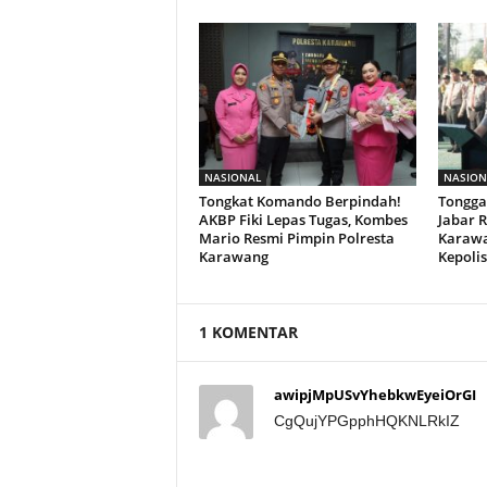
NASIONAL
NASION
Tongkat Komando Berpindah!
Tongga
AKBP Fiki Lepas Tugas, Kombes
Jabar 
Mario Resmi Pimpin Polresta
Karawa
Karawang
Kepoli
1 KOMENTAR
awipjMpUSvYhebkwEyeiOrGI
CgQujYPGpphHQKNLRkIZ