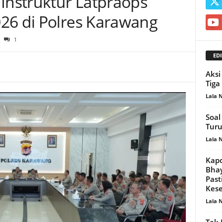
 Instruktur Latpraops
26 di Polres Karawang
1
EDI
Aksi
Tiga
Lala 
Soal
Tur
Lala 
Kapo
Bhay
Past
Kese
Lala 
Tak 