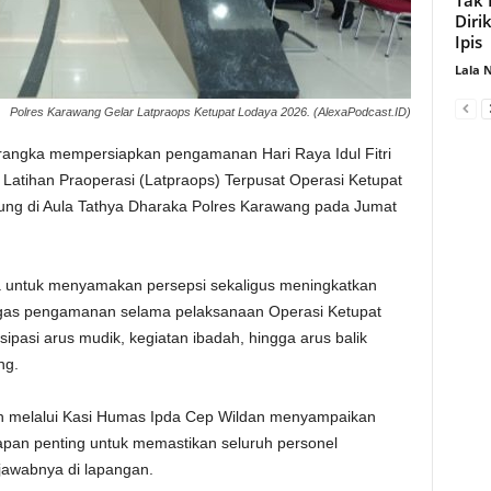
Diri
Ipis
Lala 
Polres Karawang Gelar Latpraops Ketupat Lodaya 2026. (AlexaPodcast.ID)
angka mempersiapkan pengamanan Hari Raya Idul Fitri
 Latihan Praoperasi (Latpraops) Terpusat Operasi Ketupat
sung di Aula Tathya Dharaka Polres Karawang pada Jumat
ya untuk menyamakan persepsi sekaligus meningkatkan
ugas pengamanan selama pelaksanaan Operasi Ketupat
pasi arus mudik, kegiatan ibadah, hingga arus balik
ng.
ah melalui Kasi Humas Ipda Cep Wildan menyampaikan
apan penting untuk memastikan seluruh personel
jawabnya di lapangan.