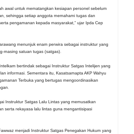
gkah awal untuk mematangkan kesiapan personel sebelum
an, sehingga setiap anggota memahami tugas dan
serta pengamanan kepada masyarakat,” ujar Ipda Cep
 Karawang menunjuk enam perwira sebagai instruktur yang
-masing satuan tugas (satgas).
telkam bertindak sebagai Instruktur Satgas Intelijen yang
ulan informasi. Sementara itu, Kasatsamapta AKP Wahyu
ngamanan Terbuka yang bertugas mengoordinasikan
ngan.
agai Instruktur Satgas Lalu Lintas yang memusatkan
 serta rekayasa lalu lintas guna mengantisipasi
l Fawwaz menjadi Instruktur Satgas Penegakan Hukum yang