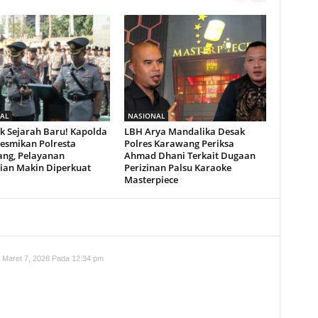
AL
NASIONAL
k Sejarah Baru! Kapolda
LBH Arya Mandalika Desak
Resmikan Polresta
Polres Karawang Periksa
ng, Pelayanan
Ahmad Dhani Terkait Dugaan
sian Makin Diperkuat
Perizinan Palsu Karaoke
Masterpiece
Maret 7, 2026 Pada 12:34 pm