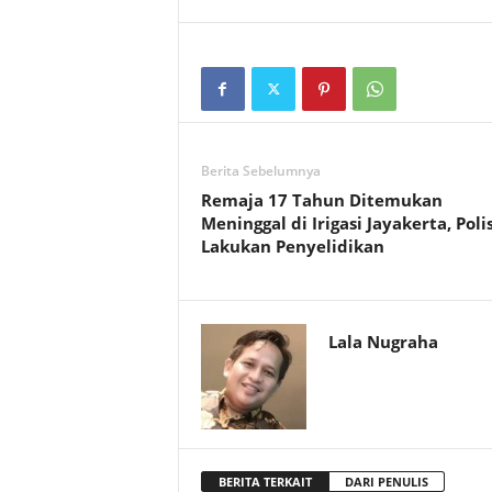
Berita Sebelumnya
Remaja 17 Tahun Ditemukan
Meninggal di Irigasi Jayakerta, Polis
Lakukan Penyelidikan
Lala Nugraha
BERITA TERKAIT
DARI PENULIS