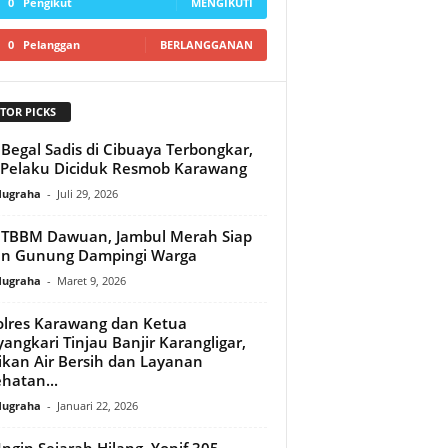
0
Pengikut
MENGIKUTI
0
Pelanggan
BERLANGGANAN
TOR PICKS
 Begal Sadis di Cibuaya Terbongkar,
 Pelaku Diciduk Resmob Karawang
Nugraha
-
Juli 29, 2026
 TBBM Dawuan, Jambul Merah Siap
un Gunung Dampingi Warga
Nugraha
-
Maret 9, 2026
lres Karawang dan Ketua
angkari Tinjau Banjir Karangligar,
ikan Air Bersih dan Layanan
hatan...
Nugraha
-
Januari 22, 2026
Ingin Sejarah Hilang, Yonif 305