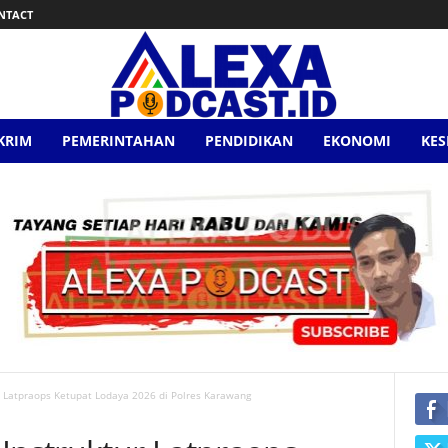
NTACT
KRIM
PEMERINTAHAN
PENDIDIKAN
EKONOMI
KE
r Latpraops Ketupat Lodaya 2026 di Polres Karawang