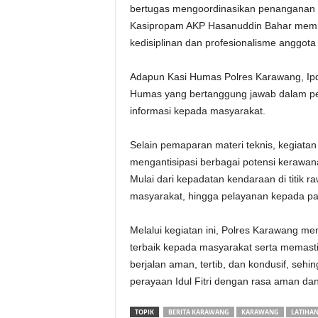
bertugas mengoordinasikan penanganan t
Kasipropam AKP Hasanuddin Bahar memi
kedisiplinan dan profesionalisme anggota
‎Adapun Kasi Humas Polres Karawang, Ipd
Humas yang bertanggung jawab dalam pen
informasi kepada masyarakat.
‎Selain pemaparan materi teknis, kegiatan 
mengantisipasi berbagai potensi kerawa
Mulai dari kepadatan kendaraan di titik
masyarakat, hingga pelayanan kepada pa
‎Melalui kegiatan ini, Polres Karawang
terbaik kepada masyarakat serta memast
berjalan aman, tertib, dan kondusif, seh
perayaan Idul Fitri dengan rasa aman da
TOPIK
BERITA KARAWANG
KARAWANG
LATIHA