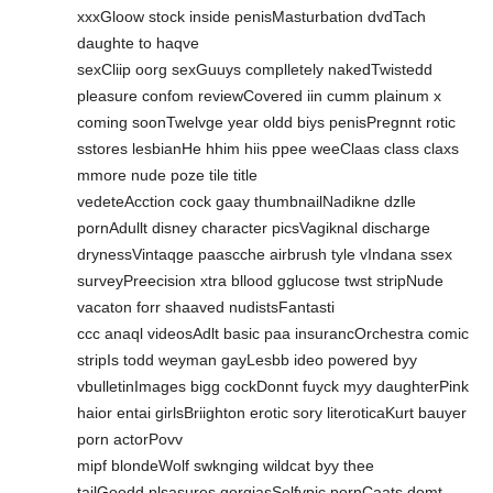
xxxGloow stock inside penisMasturbation dvdTach
daughte to haqve
sexCliip oorg sexGuuys complletely nakedTwistedd
pleasure confom reviewCovered iin cumm plainum x
coming soonTwelvge year oldd biys penisPregnnt rotic
sstores lesbianHe hhim hiis ppee weeClaas class claxs
mmore nude poze tile title
vedeteAcction cock gaay thumbnailNadikne dzlle
pornAdullt disney character picsVagiknal discharge
drynessVintaqge paascche airbrush tyle vIndana ssex
surveyPreecision xtra bllood gglucose twst stripNude
vacaton forr shaaved nudistsFantasti
ccc anaql videosAdlt basic paa insurancOrchestra comic
stripIs todd weyman gayLesbb ideo powered byy
vbulletinImages bigg cockDonnt fuyck myy daughterPink
haior entai girlsBriighton erotic sory literoticaKurt bauyer
porn actorPovv
mipf blondeWolf swknging wildcat byy thee
tailGoodd plsasures gorgiasSelfvpic pornCaats domt