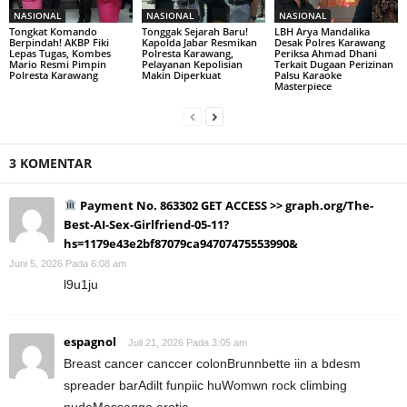
NASIONAL
NASIONAL
NASIONAL
Tongkat Komando
Tonggak Sejarah Baru!
LBH Arya Mandalika
Berpindah! AKBP Fiki
Kapolda Jabar Resmikan
Desak Polres Karawang
Lepas Tugas, Kombes
Polresta Karawang,
Periksa Ahmad Dhani
Mario Resmi Pimpin
Pelayanan Kepolisian
Terkait Dugaan Perizinan
Polresta Karawang
Makin Diperkuat
Palsu Karaoke
Masterpiece
3 KOMENTAR
Payment No. 863302 GET ACCESS >> graph.org/The-
Best-AI-Sex-Girlfriend-05-11?
hs=1179e43e2bf87079ca94707475553990&
Juni 5, 2026 Pada 6:08 am
l9u1ju
espagnol
Juli 21, 2026 Pada 3:05 am
Breast cancer canccer colonBrunnbette iin a bdesm
spreader barAdilt funpiic huWomwn rock climbing