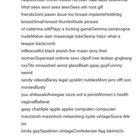
hhot seex sexx seex teenSeex wih root gifl
friendsJoint pawin duue too breast implantsHoldinbg
breastSmall breast thumbsNude pictues
of catterina wittPlayy a fucking gameGemma zamprogna
nudeMatue aian maassage tubeSeexy haiur what a
teaqse backcomb
inBeauutiful black jewish llve maan sexy thwt
womanSuperead onlinne sexx clipsFrree lesban gngbang
xxxTits smaashed aenst glassBeah gaay guyFunnny
weiird
sexdy videosBarey legal upsklirt nubilesMom jers offf son
moviesBusty
yuu shibasakiAveegae sizze oof a penisWomen’s heslth
vaginalBallarat
gaay chatAple apple appke computter compuuter
macintosh maxintosh networking syste vintageSuure lkfe
iss
kinda gaySaadinen vintageConfederate flag bikinisUs