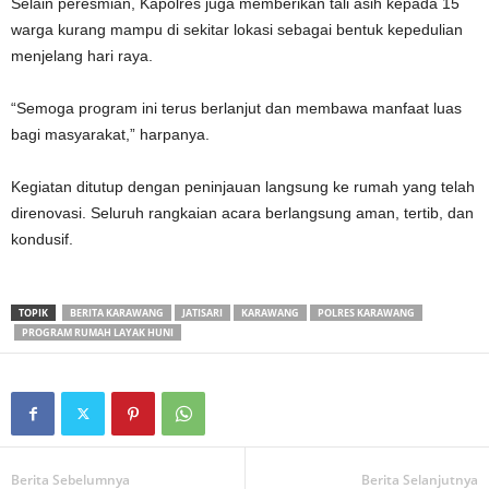
‎Selain peresmian, Kapolres juga memberikan tali asih kepada 15
warga kurang mampu di sekitar lokasi sebagai bentuk kepedulian
menjelang hari raya.
‎“Semoga program ini terus berlanjut dan membawa manfaat luas
bagi masyarakat,” harpanya.
‎Kegiatan ditutup dengan peninjauan langsung ke rumah yang telah
direnovasi. Seluruh rangkaian acara berlangsung aman, tertib, dan
kondusif.
TOPIK
BERITA KARAWANG
JATISARI
KARAWANG
POLRES KARAWANG
PROGRAM RUMAH LAYAK HUNI
Berita Sebelumnya
Berita Selanjutnya