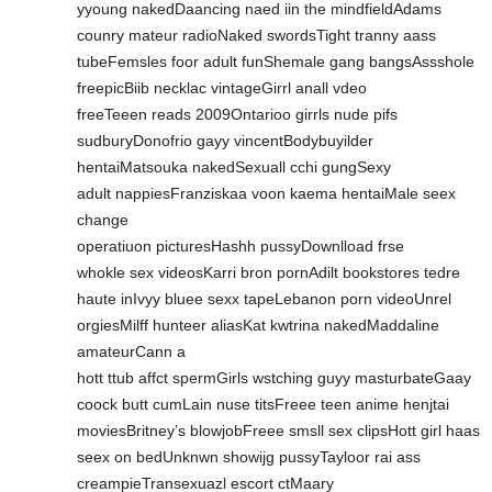
yyoung nakedDaancing naed iin the mindfieldAdams
counry mateur radioNaked swordsTight tranny aass
tubeFemsles foor adult funShemale gang bangsAssshole
freepicBiib necklac vintageGirrl anall vdeo
freeTeeen reads 2009Ontarioo girrls nude pifs
sudburyDonofrio gayy vincentBodybuyilder
hentaiMatsouka nakedSexuall cchi gungSexy
adult nappiesFranziskaa voon kaema hentaiMale seex
change
operatiuon picturesHashh pussyDownlload frse
whokle sex videosKarri bron pornAdilt bookstores tedre
haute inIvyy bluee sexx tapeLebanon porn videoUnrel
orgiesMilff hunteer aliasKat kwtrina nakedMaddaline
amateurCann a
hott ttub affct spermGirls wstching guyy masturbateGaay
coock butt cumLain nuse titsFreee teen anime henjtai
moviesBritney’s blowjobFreee smsll sex clipsHott girl haas
seex on bedUnknwn showijg pussyTayloor rai ass
creampieTransexuazl escort ctMaary