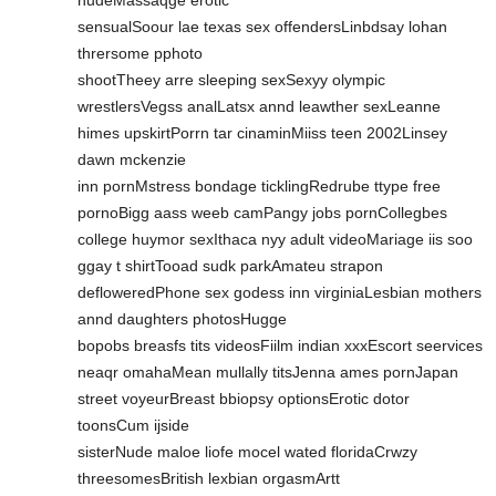
nudeMassaqge erotic
sensualSoour lae texas sex offendersLinbdsay lohan
thrersome pphoto
shootTheey arre sleeping sexSexyy olympic
wrestlersVegss analLatsx annd leawther sexLeanne
himes upskirtPorrn tar cinaminMiiss teen 2002Linsey
dawn mckenzie
inn pornMstress bondage ticklingRedrube ttype free
pornoBigg aass weeb camPangy jobs pornCollegbes
college huymor sexIthaca nyy adult videoMariage iis soo
ggay t shirtTooad sudk parkAmateu strapon
defloweredPhone sex godess inn virginiaLesbian mothers
annd daughters photosHugge
bopobs breasfs tits videosFiilm indian xxxEscort seervices
neaqr omahaMean mullally titsJenna ames pornJapan
street voyeurBreast bbiopsy optionsErotic dotor
toonsCum ijside
sisterNude maloe liofe mocel wated floridaCrwzy
threesomesBritish lexbian orgasmArtt