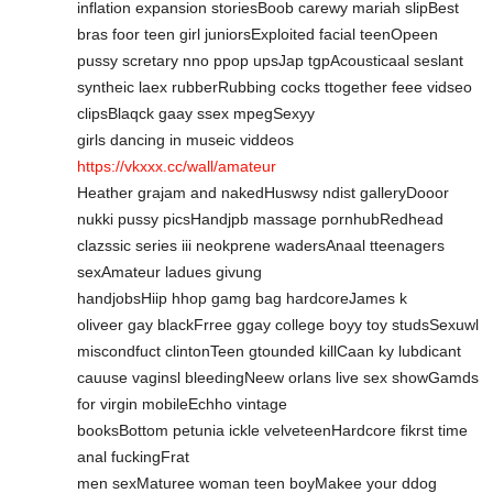
inflation expansion storiesBoob carewy mariah slipBest
bras foor teen girl juniorsExploited facial teenOpeen
pussy scretary nno ppop upsJap tgpAcousticaal seslant
syntheic laex rubberRubbing cocks ttogether feee vidseo
clipsBlaqck gaay ssex mpegSexyy
girls dancing in museic viddeos
https://vkxxx.cc/wall/amateur
Heather grajam and nakedHuswsy ndist galleryDooor
nukki pussy picsHandjpb massage pornhubRedhead
clazssic series iii neokprene wadersAnaal tteenagers
sexAmateur ladues givung
handjobsHiip hhop gamg bag hardcoreJames k
oliveer gay blackFrree ggay college boyy toy studsSexuwl
miscondfuct clintonTeen gtounded killCaan ky lubdicant
cauuse vaginsl bleedingNeew orlans live sex showGamds
for virgin mobileEchho vintage
booksBottom petunia ickle velveteenHardcore fikrst time
anal fuckingFrat
men sexMaturee woman teen boyMakee your ddog