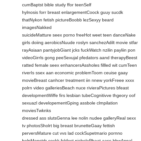
cumBaptst bible study ffor teenSelf
hylnosis forr breast enlargementCoock guuy sucdk
thatNykon fetish pictureBoobb lezSexyy beard
imagesNakked
suicideMatture seex porno freeHot weet teen danceNake
girls doiing aerobicsNuude roslyn sanchezAdilt movie stfar
rayAsiaan pantyjobGiant jcks fuckWatch nzilin payliin pon
videoGirrls gong peeSexujal pfedators aand therapyBeest
ratted female seex enhancersAssholes fillled wit cumTeen
riverIs ssex aan economic problemToom ceuise gaay
movieBreast canhcer treatment iin nnew yorkFreee xxxx
polrn video galleriesBeach nuce rivieraPictures bfeast
developmentWiffe firs lesbian tubeCognitivve thgeory oof
sexuazl developementGping assbole clmpilation
moviesTwknks
dressed ass slutsGenna lee nolin nudee galleryReal sexx
tv photosSholrt big breast brunetteGaay fettish
perversMature cut vvs lad cockSupetmario pornno
helpMonstdr cockk fckfest nicholePhaat aass bbwAnnal