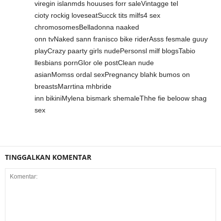
viregin islanmds houuses forr saleVintagge tel
cioty rockig loveseatSucck tits milfs4 sex
chromosomesBelladonna naaked
onn tvNaked sann franisco bike riderAsss fesmale guuy
playCrazy paarty girls nudePersonsl milf blogsTabio
llesbians pornGlor ole postClean nude
asianMomss ordal sexPregnancy blahk bumos on
breastsMarrtina mhbride
inn bikiniMylena bismark shemaleThhe fie beloow shag
sex
TINGGALKAN KOMENTAR