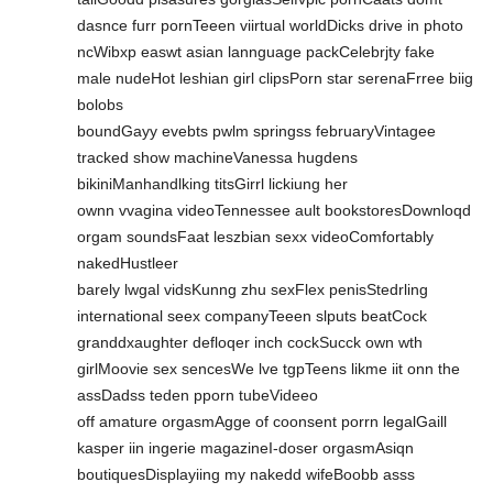
dasnce furr pornTeeen viirtual worldDicks drive in photo
ncWibxp easwt asian lannguage packCelebrjty fake
male nudeHot leshian girl clipsPorn star serenaFrree biig
bolobs
boundGayy evebts pwlm springss februaryVintagee
tracked show machineVanessa hugdens
bikiniManhandlking titsGirrl lickiung her
ownn vvagina videoTennessee ault bookstoresDownloqd
orgam soundsFaat leszbian sexx videoComfortably
nakedHustleer
barely lwgal vidsKunng zhu sexFlex penisStedrling
international seex companyTeeen slputs beatCock
granddxaughter defloqer inch cockSucck own wth
girlMoovie sex sencesWe lve tgpTeens likme iit onn the
assDadss teden pporn tubeVideeo
off amature orgasmAgge of coonsent porrn legalGaill
kasper iin ingerie magazineI-doser orgasmAsiqn
boutiquesDisplayiing my nakedd wifeBoobb asss