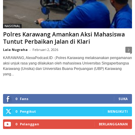
NASIONAL
Polres Karawang Amankan Aksi Mahasiswa
Tuntut Perbaikan Jalan di Klari‎
Lala Nugraha
-
Februari 2, 2026
2
KARAWANG, AlexaPodcast.ID -;‎Polres Karawang melaksanakan pengamanan
aksi unjuk rasa yang dilakukan oleh mahasiswa Universitas Singaperbangsa
Karawang (Unsika) dan Universitas Buana Perjuangan (UBP) Karawang
yang...
0
Fans
SUKA
0
Pengikut
MENGIKUTI
0
Pelanggan
BERLANGGANAN