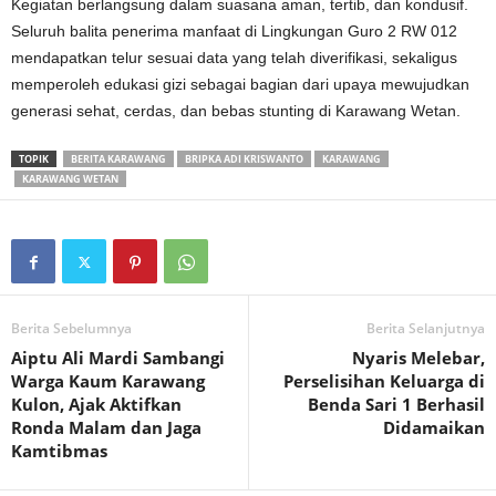
Kegiatan berlangsung dalam suasana aman, tertib, dan kondusif.
Seluruh balita penerima manfaat di Lingkungan Guro 2 RW 012
mendapatkan telur sesuai data yang telah diverifikasi, sekaligus
memperoleh edukasi gizi sebagai bagian dari upaya mewujudkan
generasi sehat, cerdas, dan bebas stunting di Karawang Wetan.
TOPIK
BERITA KARAWANG
BRIPKA ADI KRISWANTO
KARAWANG
KARAWANG WETAN
Berita Sebelumnya
Berita Selanjutnya
Aiptu Ali Mardi Sambangi
Nyaris Melebar,
Warga Kaum Karawang
Perselisihan Keluarga di
Kulon, Ajak Aktifkan
Benda Sari 1 Berhasil
Ronda Malam dan Jaga
Didamaikan
Kamtibmas