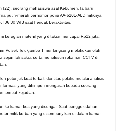
 (22), seorang mahasiswa asal Kebumen. Ia baru
na putih-merah bernomor polisi AA-6101-ALD miliknya
ul 06.30 WIB saat hendak beraktivitas.
i kerugian materiil yang ditaksir mencapai Rp12 juta.
rim Polsek Telukjambe Timur langsung melakukan olah
a sejumlah saksi, serta menelusuri rekaman CCTV di
dan.
h petunjuk kuat terkait identitas pelaku melalui analisis
Informasi yang dihimpun mengarah kepada seorang
ri tempat kejadian.
 ke kamar kos yang dicurigai. Saat penggeledahan
otor milik korban yang disembunyikan di dalam kamar