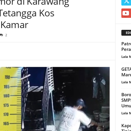
mor di Karawang
Tetangga Kos
 Kamar
EDI
2
Patr
Pera
Lala 
GETA
Maru
Lala 
Boro
SMPN
Umu
Lala 
Kapo
Tinj