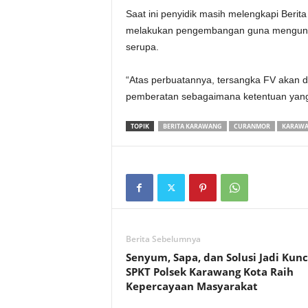
Saat ini penyidik masih melengkapi Berit
melakukan pengembangan guna mengungk
serupa.
“Atas perbuatannya, tersangka FV akan di
pemberatan sebagaimana ketentuan yang
TOPIK
BERITA KARAWANG
CURANMOR
KARAW
Berita Sebelumnya
Senyum, Sapa, dan Solusi Jadi Kunc
SPKT Polsek Karawang Kota Raih
Kepercayaan Masyarakat