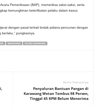
a Acara Pemeriksaan (BAP), memeriksa saksi-saksi, serta
ap kemungkinan keterlibatan pelaku dalam kasus
jerat dengan pasal terkait tindak pidana pencurian dengan
 berlaku,” pungkasnya.
ANG
MAHASISWA
POLRES KARAWANG
Berita Selanjutnya
i,
Penyaluran Bantuan Pangan di
Karawang Wetan Tembus 98 Persen,
Tinggal 45 KPM Belum Menerima