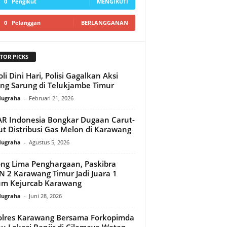
0
Pengikut
MENGIKUTI
0
Pelanggan
BERLANGGANAN
TOR PICKS
oli Dini Hari, Polisi Gagalkan Aksi
ng Sarung di Telukjambe Timur
Nugraha
-
Februari 21, 2026
R Indonesia Bongkar Dugaan Carut-
t Distribusi Gas Melon di Karawang
Nugraha
-
Agustus 5, 2026
ng Lima Penghargaan, Paskibra
 2 Karawang Timur Jadi Juara 1
m Kejurcab Karawang
Nugraha
-
Juni 28, 2026
lres Karawang Bersama Forkopimda
au Lokasi Banjir di Cilamaya Wetan