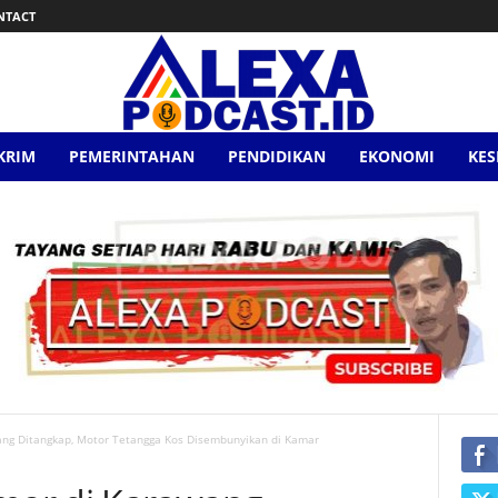
NTACT
KRIM
PEMERINTAHAN
PENDIDIKAN
EKONOMI
KE
ng Ditangkap, Motor Tetangga Kos Disembunyikan di Kamar