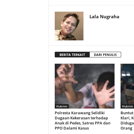
Lala Nugraha
BERITA TERKAIT
DARI PENULIS
Hukrim
Hukrim
Polresta Karawang Selidiki
Buntut 
Dugaan Kekerasan terhadap
Klari, 
Anak di Pedes, Satres PPA dan
Diduga
PPO Dalami Kasus
Orang