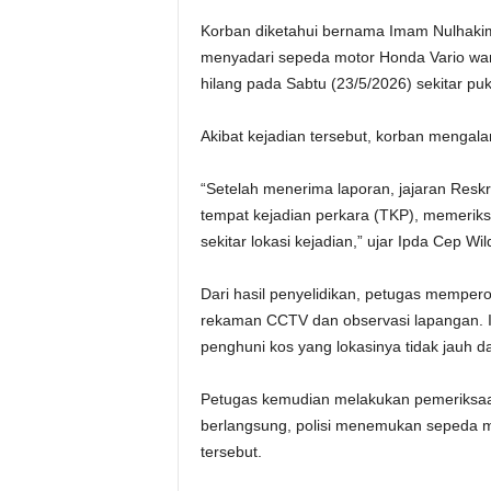
Korban diketahui bernama Imam Nulhakim
menyadari sepeda motor Honda Vario war
hilang pada Sabtu (23/5/2026) sekitar puk
Akibat kejadian tersebut, korban mengalam
“Setelah menerima laporan, jajaran Resk
tempat kejadian perkara (TKP), memeriks
sekitar lokasi kejadian,” ujar Ipda Cep Wil
Dari hasil penyelidikan, petugas memperole
rekaman CCTV dan observasi lapangan. 
penghuni kos yang lokasinya tidak jauh da
Petugas kemudian melakukan pemeriksaan
berlangsung, polisi menemukan sepeda m
tersebut.