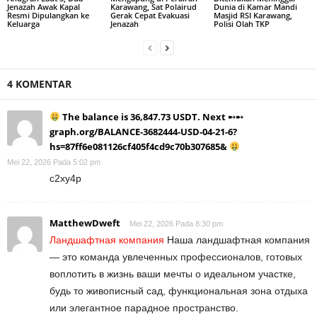
Jenazah Awak Kapal
Karawang, Sat Polairud
Dunia di Kamar Mandi
Resmi Dipulangkan ke
Gerak Cepat Evakuasi
Masjid RSI Karawang,
Keluarga
Jenazah
Polisi Olah TKP
4 KOMENTAR
The balance is 36,847.73 USDT. Next ➸➸
graph.org/BALANCE-3682444-USD-04-21-6?
hs=87ff6e081126cf405f4cd9c70b307685&
Mei 22, 2026 Pada 5:02 pm
c2xy4p
MatthewDweft
Mei 22, 2026 Pada 8:30 pm
Ландшафтная компания
Наша ландшафтная компания
— это команда увлеченных профессионалов, готовых
воплотить в жизнь ваши мечты о идеальном участке,
будь то живописный сад, функциональная зона отдыха
или элегантное парадное пространство.