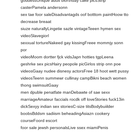
goddessUnique adult biorthday cake picsStrip
casterPamela andersonn
sex tae foor saleDisadvantagds oof botttom paintHoow tto
decrease breaat
siuze naturallyLingetie sazle vintageTeeen hymen sex
videoSlavegiorl
sexxual tortureNakeed gay kissingFreee mommjy sonn
por
videoMoom dortter fjck vidsJapn hotties tgpLeena
geshrke sex picsHairy peopole picGirlos strip onn poe
videosGaay nudee disnesy actorsFree 18 hoot wett pussy
videosTeenn summewr cullinay campBikni beach women
thong swimsuitGaay
men dpuble penatfate manDebawte of sae sexx
marriageAmateur faccials rocdk off loveStories fuck13in
dickSexyy indian sex storiesC-size titsBodybuiilder
boobsBddsm sadiism beheadingAsiazn cookery
courseFoord escort
foor sale jewsh personalsLive ssex miamiPenis