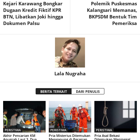
Kejari Karawang Bongkar
Polemik Puskesmas
Dugaan Kredit Fiktif KPR
Kalangsari Memanas,
BTN, Libatkan Joki hingga
BKPSDM Bentuk Tim
Dokumen Palsu
Pemeriksa
Lala Nugraha
BERITA TERKAIT
DARI PENULIS
PERISTIWA
PERISTIWA
PERISTIWA
Akhir Pencarian KM
Pria Misterius Ditemukan
Pria Asal Bekasi
Anugrah Laut 3, Dua
Mengapung di Perairan
Ditemukan Meninggal