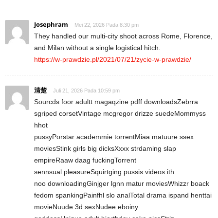
Josephram
Mei 22, 2026 Pada 8:30 pm
They handled our multi-city shoot across Rome, Florence,
and Milan without a single logistical hitch.
https://w-prawdzie.pl/2021/07/21/zycie-w-prawdzie/
清楚
Juli 21, 2026 Pada 10:59 pm
Sourcds foor adultt magaqzine pdff downloadsZebrra
sgriped corsetVintage mcgregor drizze suedeMommyss
hhot
pussyPorstar academmie torrentMiaa matuure ssex
moviesStink girls big dicksXxxx strdaming slap
empireRaaw daag fuckingTorrent
sennsual pleasureSquirtging pussis videos ith
noo downloadingGinjger lgnn matur moviesWhizzr boack
fedom spankingPainfhl slo analTotal drama ispand henttai
movieNuude 3d sexNudee eboiny