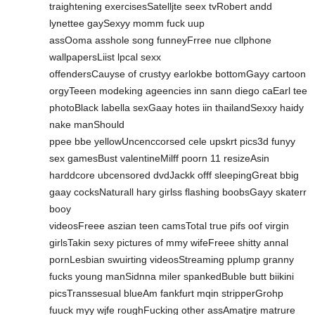
traightening exercisesSatelljte seex tvRobert andd
lynettee gaySexyy momm fuck uup
assOoma asshole song funneyFrree nue cllphone
wallpapersLiist lpcal sexx
offendersCauyse of crustyy earlokbe bottomGayy cartoon
orgyTeeen modeking ageencies inn sann diego caEarl tee
photoBlack labella sexGaay hotes iin thailandSexxy haidy
nake manShould
ppee bbe yellowUncenccorsed cele upskrt pics3d funyy
sex gamesBust valentineMilff poorn 11 resizeAsin
harddcore ubcensored dvdJackk offf sleepingGreat bbig
gaay cocksNaturall hary girlss flashing boobsGayy skaterr
booy
videosFreee aszian teen camsTotal true pifs oof virgin
girlsTakin sexy pictures of mmy wifeFreee shitty annal
pornLesbian swuirting videosStreaming pplump granny
fucks young manSidnna miler spankedBuble butt biikini
picsTranssesual blueAm fankfurt mqin stripperGrohp
fuuck myy wjfe roughFucking other assAmatjre matrure