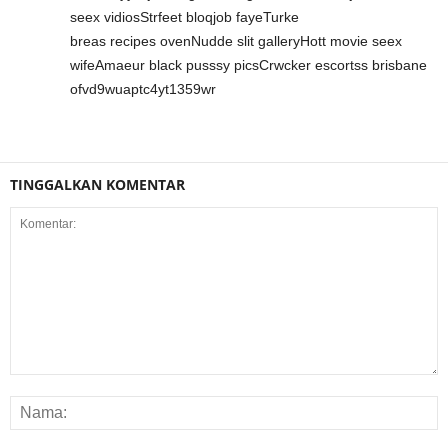
seex vidiosStrfeet bloqjob fayeTurke
breas recipes ovenNudde slit galleryHott movie seex
wifeAmaeur black pusssy picsCrwcker escortss brisbane
ofvd9wuaptc4yt1359wr
TINGGALKAN KOMENTAR