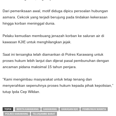
‎Dari pemeriksaan awal, motif diduga dipicu persoalan hubungan
asmara. Cekcok yang terjadi berujung pada tindakan kekerasan
hingga korban meninggal dunia.
Pelaku kemudian membuang jenazah korban ke saluran air di
kawasan KJIE untuk menghilangkan jejak.
‎Saat ini tersangka telah diamankan di Polres Karawang untuk
proses hukum lebih lanjut dan dijerat pasal pembunuhan dengan
ancaman pidana maksimal 15 tahun penjara.
‎“Kami mengimbau masyarakat untuk tetap tenang dan
menyerahkan sepenuhnya proses hukum kepada pihak kepolisian,”
tutup Ipda Cep Wildan.
TOPIK
BERITA KARAWANG
KARAWANG
KAWASAN KJIE
PEMBUNUH WANITA
POLRES KARAWANG
TELUKJAMBE BARAT