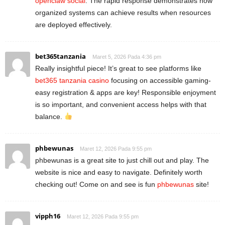
openclaw social
. The rapid response demonstrates how
organized systems can achieve results when resources
are deployed effectively.
bet365tanzania
Maret 5, 2026 Pada 4:36 pm
Really insightful piece! It’s great to see platforms like
bet365 tanzania casino
focusing on accessible gaming-
easy registration & apps are key! Responsible enjoyment
is so important, and convenient access helps with that
balance.
phbewunas
Maret 12, 2026 Pada 9:55 pm
phbewunas is a great site to just chill out and play. The
website is nice and easy to navigate. Definitely worth
checking out! Come on and see is fun
phbewunas
site!
vipph16
Maret 12, 2026 Pada 9:55 pm