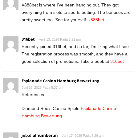
X888bet is where I’ve been hanging out. They got
everything from slots to sports betting. The bonuses are
pretty sweet too. See for yourself:
x888bet
316bet
April 13, 2026 Pada 5:21 pm
Recently joined 316bet, and so far, I’m liking what I see.
The registration process was smooth, and they have a
good selection of promotions. Take a peek at
316bet
Esplanade Casino Hamburg Bewertung
Juni 16, 2026 Pada 5:37 pm
References:
Diamond Reels Casino Spiele
Esplanade Casino
Hamburg Bewertung
job.dialnumber.in
Juni 17, 2026 Pada 8:26 am