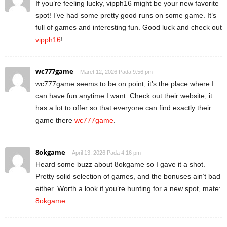
If you’re feeling lucky, vipph16 might be your new favorite
spot! I’ve had some pretty good runs on some game. It’s
full of games and interesting fun. Good luck and check out
vipph16
!
wc777game
Maret 12, 2026 Pada 9:56 pm
wc777game seems to be on point, it’s the place where I
can have fun anytime I want. Check out their website, it
has a lot to offer so that everyone can find exactly their
game there
wc777game
.
8okgame
April 13, 2026 Pada 4:16 pm
Heard some buzz about 8okgame so I gave it a shot.
Pretty solid selection of games, and the bonuses ain’t bad
either. Worth a look if you’re hunting for a new spot, mate:
8okgame