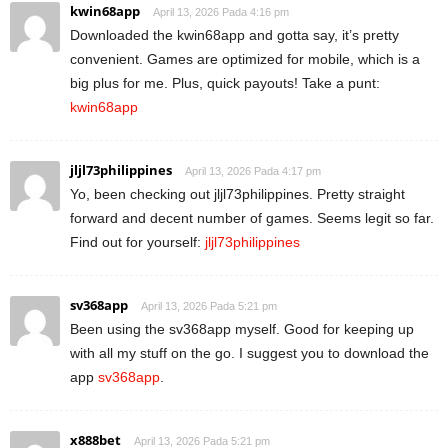
kwin68app
April 13, 2026 Pada 4:16 pm
Downloaded the kwin68app and gotta say, it’s pretty
convenient. Games are optimized for mobile, which is a
big plus for me. Plus, quick payouts! Take a punt:
kwin68app
jljl73philippines
April 13, 2026 Pada 4:17 pm
Yo, been checking out jljl73philippines. Pretty straight
forward and decent number of games. Seems legit so far.
Find out for yourself:
jljl73philippines
sv368app
April 13, 2026 Pada 5:21 pm
Been using the sv368app myself. Good for keeping up
with all my stuff on the go. I suggest you to download the
app
sv368app
.
x888bet
April 13, 2026 Pada 5:21 pm