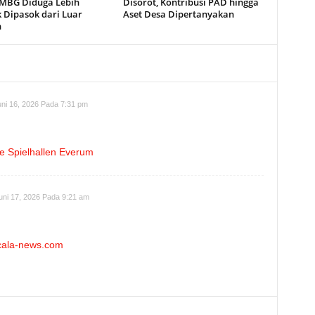
MBG Diduga Lebih
Disorot, Kontribusi PAD hingga
 Dipasok dari Luar
Aset Desa Dipertanyakan
h
ni 16, 2026 Pada 7:31 pm
e Spielhallen Everum
uni 17, 2026 Pada 9:21 am
ocala-news.com