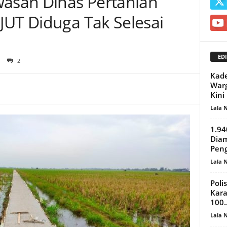
san Dinas Pertanian
JUT Diduga Tak Selesai
EDI
2
Kade
Warg
Kini
Lala 
1.94
Diam
Pen
Lala 
Poli
Kara
100..
Lala 