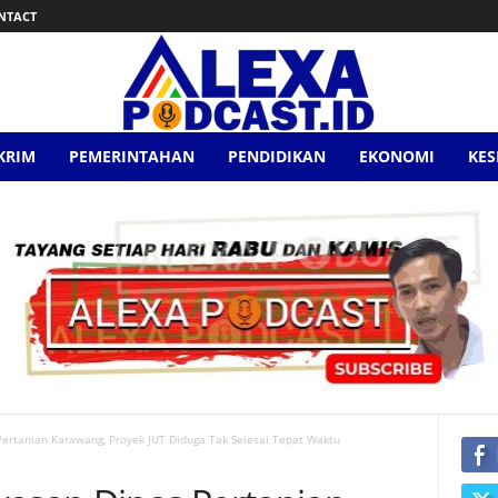
NTACT
KRIM
PEMERINTAHAN
PENDIDIKAN
EKONOMI
KE
rtanian Karawang, Proyek JUT Diduga Tak Selesai Tepat Waktu