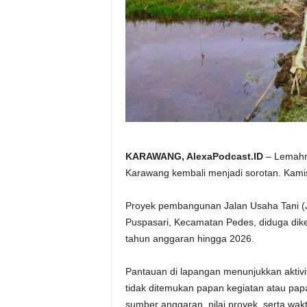
KARAWANG, AlexaPodcast.ID
– Lemahn
Karawang kembali menjadi sorotan. Kamis
‎Proyek pembangunan Jalan Usaha Tani (
Puspasari, Kecamatan Pedes, diduga dike
tahun anggaran hingga 2026.
‎Pantauan di lapangan menunjukkan aktiv
tidak ditemukan papan kegiatan atau pa
sumber anggaran, nilai proyek, serta wak