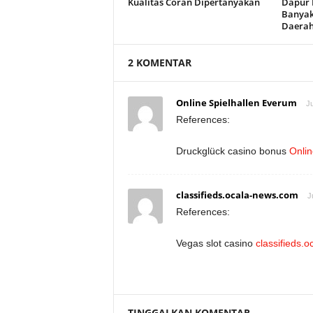
Kualitas Coran Dipertanyakan
Dapur 
Banyak
Daera
2 KOMENTAR
Online Spielhallen Everum
Ju
References:
Druckglück casino bonus
Onlin
classifieds.ocala-news.com
J
References:
Vegas slot casino
classifieds.
TINGGALKAN KOMENTAR