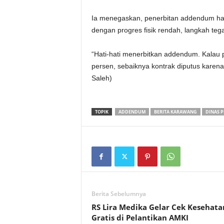
‎Ia menegaskan, penerbitan addendum har
dengan progres fisik rendah, langkah tega
‎“Hati-hati menerbitkan addendum. Kalau p
persen, sebaiknya kontrak diputus karena
Saleh)
TOPIK
ADDENDUM
BERITA KARAWANG
DINAS 
Berita Sebelumnya
RS Lira Medika Gelar Cek Kesehata
Gratis di Pelantikan AMKI‎