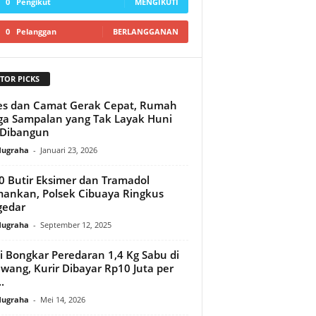
0
Pengikut
MENGIKUTI
0
Pelanggan
BERLANGGANAN
TOR PICKS
s dan Camat Gerak Cepat, Rumah
a Sampalan yang Tak Layak Huni
 Dibangun
Nugraha
-
Januari 23, 2026
0 Butir Eksimer dan Tramadol
ankan, Polsek Cibuaya Ringkus
gedar
Nugraha
-
September 12, 2025
si Bongkar Peredaran 1,4 Kg Sabu di
wang, Kurir Dibayar Rp10 Juta per
.
Nugraha
-
Mei 14, 2026