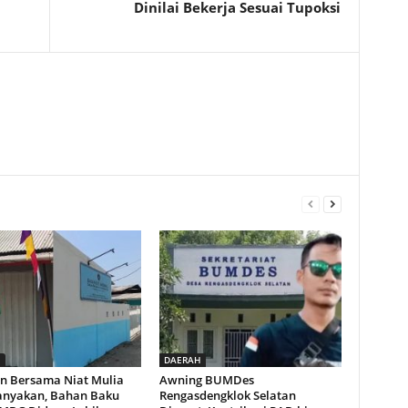
Dinilai Bekerja Sesuai Tupoksi
H
DAERAH
n Bersama Niat Mulia
Awning BUMDes
anyakan, Bahan Baku
Rengasdengklok Selatan