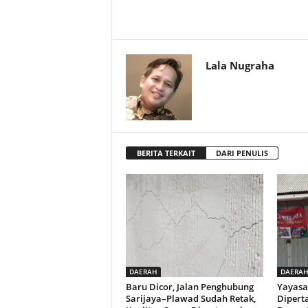
Lala Nugraha
BERITA TERKAIT
DARI PENULIS
DAERAH
DAERA
Baru Dicor, Jalan Penghubung
Yayasa
Sarijaya–Plawad Sudah Retak,
Dipert