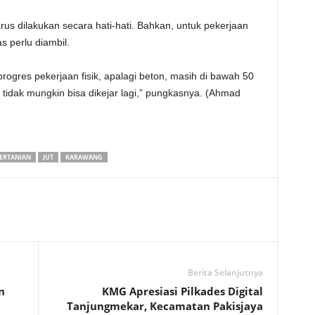
us dilakukan secara hati-hati. Bahkan, untuk pekerjaan
s perlu diambil.
rogres pekerjaan fisik, apalagi beton, masih di bawah 50
 tidak mungkin bisa dikejar lagi,” pungkasnya. (Ahmad
PERTANIAN
JUT
KARAWANG
Berita Selanjutnya
n
KMG Apresiasi Pilkades Digital
Tanjungmekar, Kecamatan Pakisjaya