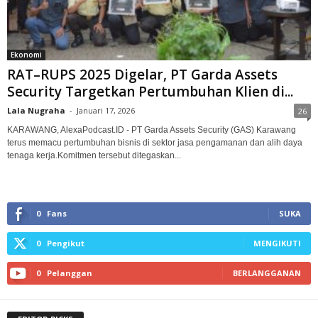
Ekonomi
RAT–RUPS 2025 Digelar, PT Garda Assets
Security Targetkan Pertumbuhan Klien di...
Lala Nugraha
-
Januari 17, 2026
26
KARAWANG, AlexaPodcast.ID - PT Garda Assets Security (GAS) Karawang
terus memacu pertumbuhan bisnis di sektor jasa pengamanan dan alih daya
tenaga kerja.‎Komitmen tersebut ditegaskan...
0
Fans
SUKA
0
Pengikut
MENGIKUTI
0
Pelanggan
BERLANGGANAN