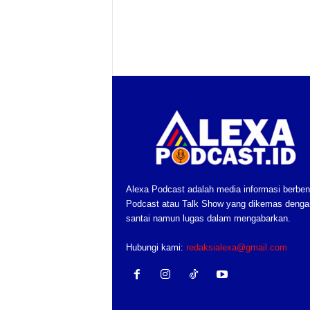
Alexa Podcast adalah media informasi berben
Podcast atau Talk Show yang dikemas denga
santai namun lugas dalam mengabarkan.
Hubungi kami:
redaksialexa@gmail.com