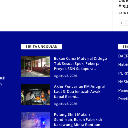
Angg
Lala
BERITA UNGGULAN
SE
DAE
Bukan Cuma Material Diduga
Tak Sesuai Spek, Pekerja
Hukri
Proyek SDN Sukapura...
PERI
Agustus 8, 2026
tuk
NASI
n
Akhir Pencarian KM Anugrah
Pemer
Laut 3, Dua Jenazah Awak
Kapal Resmi...
Pendi
Agustus 8, 2026
Pulang Shift Malam
Sendirian, Buruh Pabrik di
Karawang Minta Bantuan