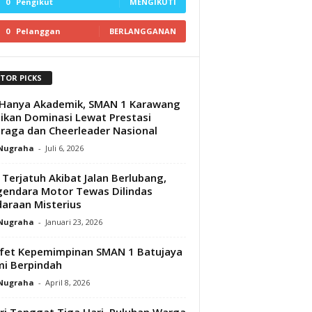
0
Pengikut
MENGIKUTI
0
Pelanggan
BERLANGGANAN
ITOR PICKS
Hanya Akademik, SMAN 1 Karawang
ikan Dominasi Lewat Prestasi
raga dan Cheerleader Nasional
 Nugraha
-
Juli 6, 2026
 Terjatuh Akibat Jalan Berlubang,
endara Motor Tewas Dilindas
araan Misterius
 Nugraha
-
Januari 23, 2026
fet Kepemimpinan SMAN 1 Batujaya
i Berpindah
 Nugraha
-
April 8, 2026
ri Tenggat Tiga Hari, Puluhan Warga