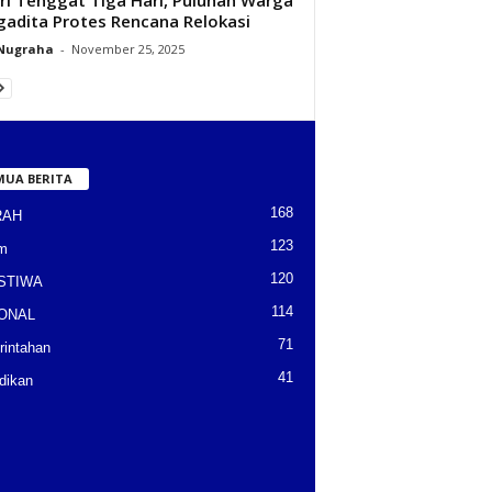
adita Protes Rencana Relokasi
 Nugraha
-
November 25, 2025
MUA BERITA
168
RAH
123
m
120
STIWA
114
ONAL
71
intahan
41
dikan