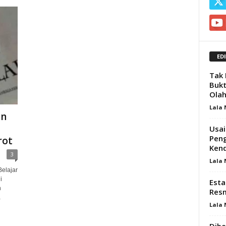
ED
Tak 
Bukt
Olah
Lala
an
Usai
Peng
rot
Kend
3
Lala
elajar
i
Esta
n
Resm
a
Lala
Dibe