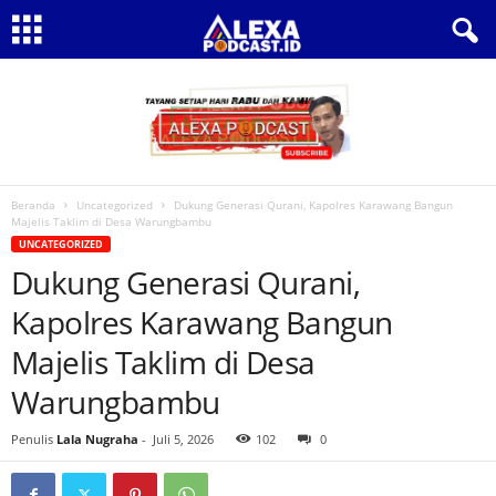
Beranda
Uncategorized
Dukung Generasi Qurani, Kapolres Karawang Bangun
Majelis Taklim di Desa Warungbambu
UNCATEGORIZED
Dukung Generasi Qurani,
Kapolres Karawang Bangun
Majelis Taklim di Desa
Warungbambu
Penulis
Lala Nugraha
-
Juli 5, 2026
102
0