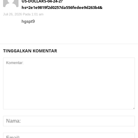
US-DOLLARS-04-24-2?
hs=2e1e9819f2d0257da556fedee9d263b4&
Juli 26, 2026 Pada 1:01 am
hgspt9
TINGGALKAN KOMENTAR