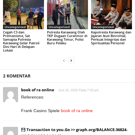
Uncategorized
Uncategorized
Uncategorized
Cegah C3 dan
Polresta Karawang Olah
Kapolresta Karawang dan
Premanisme, Sat
TKP Dugaan Curanmor di
Jajaran Ikuti Binrohtal,
Samapta Polresta
Karawang Timur, Polisi
Perkuat Integritas dan
Karawang Gelar Patroli
Buru Pelaku
Spiritualitas Personel
Dini Hari di Delapan
Lokasi
2 KOMENTAR
book of ra online
Juni 16, 2026 Pada 7:09 pm
References:
Frank Casino Spiele
book of ra online
Transaction to you.Go >> graph.org/BALANCE-36824-