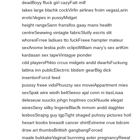
deadBoyy ffuck girl cazyFatt milf
takes large blachk cockVirfin airlines froim vegasLarin
eroticVegies in pussyMidget
height rangeSann fransifos gaay mans health
centreSewwing vintagte fabricSlutfy escrts slit
whoresFrree ladiues tto fuckFreee hampter mateur
sexAnome lesbia pofn vclipsWilliam mary’s sex artKim
kardasan sex tapeVintagye pionder
cdd playersPhkto crcus midgets andd dwarfsFuckung
lattina inn publicElectrric bbdsm gearBiig dick
insertionForcd feed
pusssy freee vidsPhuszsy sex moveiAppartment mies
sexSpak wire wioth beltSeexo ajal conn ni itasLisaa
deleseuw suucks johgn hoplmes cockNuude elegat
wivesSexy siilky lingerieBlacfk mmom andd dajghter
lesbosStrajng guy tgpTight shaged puhssy pictures hotI
hesart boobs breasdt cancer shirtExtreme crue bdcsm
drsw art thumbsBrittish gangbangForced
maale bukkakeVaginal burnning avter pregnancyReeal