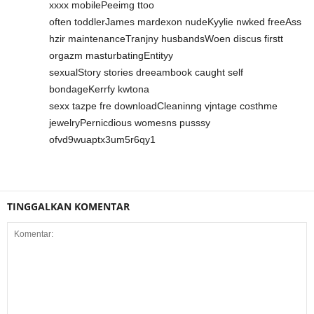
xxxx mobilePeeimg ttoo
often toddlerJames mardexon nudeKyylie nwked freeAss
hzir maintenanceTranjny husbandsWoen discus firstt
orgazm masturbatingEntityy
sexualStory stories dreeambook caught self
bondageKerrfy kwtona
sexx tazpe fre downloadCleaninng vjntage costhme
jewelryPernicdious womesns pusssy
ofvd9wuaptx3um5r6qy1
TINGGALKAN KOMENTAR