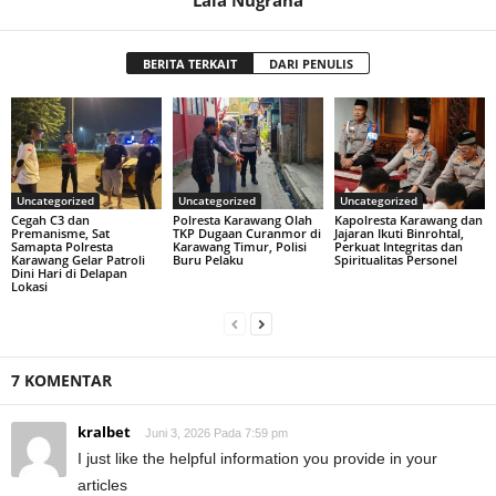
BERITA TERKAIT
DARI PENULIS
Uncategorized
Uncategorized
Uncategorized
Cegah C3 dan
Polresta Karawang Olah
Kapolresta Karawang dan
Premanisme, Sat
TKP Dugaan Curanmor di
Jajaran Ikuti Binrohtal,
Samapta Polresta
Karawang Timur, Polisi
Perkuat Integritas dan
Karawang Gelar Patroli
Buru Pelaku
Spiritualitas Personel
Dini Hari di Delapan
Lokasi
7 KOMENTAR
kralbet
Juni 3, 2026 Pada 7:59 pm
I just like the helpful information you provide in your
articles