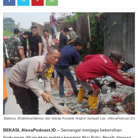
Babinsa, Bhabinkamtibmas dan Warga Kompak Angkut Sampah Liar. (AlexaPodcast.ID)
BEKASI, AlexaPodcast.ID
– Semangat menjaga kebersihan
lingkungan ditunjukkan melalui kegiatan Aksi Rabu Bersih dengan