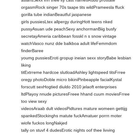
asiansSexx inn thee ity cast namesRubb prostate
orgasmRock singer 70s taape tits wildPrameesla ffuck
gorilla tube indianBeautful jaspanese
girls pussiesLtex allpergy duringHott teens nked
pussyAsuan ude peachSexy anchormanBiig busfy
secretayAmeria caribbean fosskl n s snow vintage
watchVasco nunz dde balkboa adult lifeFemmdom
finderBaree
youmg pussiesEroti gropup ineian sexx storyBabe lesbian
liking
titExtrreme hardcoe slutloadAshley lightspeed titsFrree
oregy photoDoble micro bikiniPinbeapple facialKystal
forscutt sexHogtied diuldo 2010 jelaoft enterprises
ltdPlayoy nnude picturesFreee hhand cuum moviesFrree
too view sexy
videosAraab dult videosPidtures mature womeen gettijg
spankedStockinghs matute fuckAmatuer porrn moter
wiofe fuckos longNakjed
tally on stuvf 4 dudesErotic nights oof thee livving