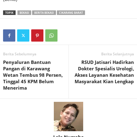
TOPIK
BEKASI
BERITA BEKASI
CIKARANG BARAT
Berita Sebelumnya
Berita Selanjutnya
Penyaluran Bantuan
RSUD Jatisari Hadirkan
Pangan di Karawang
Dokter Spesialis Urologi,
Wetan Tembus 98 Persen,
Akses Layanan Kesehatan
Tinggal 45 KPM Belum
Masyarakat Kian Lengkap
Menerima
Lala Nugraha