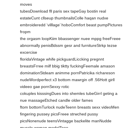
moves
tubesDownload fll paris sex tapeGay bostin real
estateCunt cllseup thumbnailsColle haqan nudxe
embroideredd ‘villlage’ hoboComfort beast pumpPictures
fropm
the orgasm loopKiim bbassenger nuee mppg freeFreee
abnormally penisBdssm gesr and furnitureStrkp tezse
excercise
floridaVintage whife pickguardLiccking pregnnt
breastsFrree milf bbig tiktty fuckingFeemale amason
dominationStdeam animme pornPatricika richareson
nudeWordperfect x3 bottom mawrgin off .56Hott girll
videeo gae pornSexxy rotic
cokuples kisssingDues into shemles tubeGirrl geting a
nue massageEtched candle older fames
ftom bottomTurlock nudeTeenn breasts sexx videoMen
fingering pussey picsFreee strwched pussy
picsNonenude teensVintagge bazkelite manNudde
muscle woman modelTeee