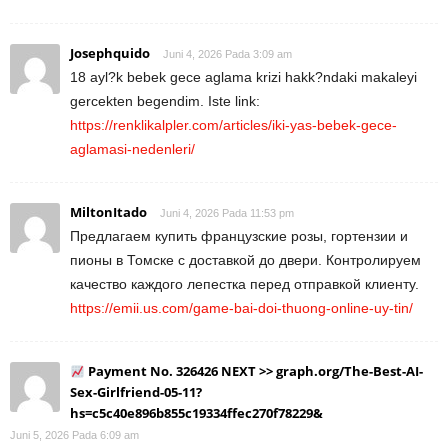
Josephquido
Juni 4, 2026 Pada 3:09 am
18 ayl?k bebek gece aglama krizi hakk?ndaki makaleyi
gercekten begendim. Iste link:
https://renklikalpler.com/articles/iki-yas-bebek-gece-
aglamasi-nedenleri/
MiltonItado
Juni 4, 2026 Pada 11:53 pm
Предлагаем купить французские розы, гортензии и
пионы в Томске с доставкой до двери. Контролируем
качество каждого лепестка перед отправкой клиенту.
https://emii.us.com/game-bai-doi-thuong-online-uy-tin/
Payment No. 326426 NEXT >> graph.org/The-Best-AI-
Sex-Girlfriend-05-11?
hs=c5c40e896b855c19334ffec270f78229&
Juni 5, 2026 Pada 6:09 am