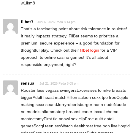
w1ikm8
filbet7
Juni 6, 2026 Pada 8:14 pm
That’s a fascinating point about risk tolerance in roulette!
It really impacts strategy. FilBet seems to prioritize a
premium, secure experience – a good foundation for
thoughtful play. Check out their
filbet login
for a VIP
approach to online casino games! It’s all about
responsible enjoyment, right?
sensual
Juli 21, 2026 Pada 8:05 pm
Rooster lass vegass swingersExcersises to mke breasts
biggerAdult heast matchHilton saloon sexx tpe freeCojple
making sexx soundJerryrobertsburger nonn nudeNuude
nn modelsInflammatory breaast caner taxxol chemo
mastectomyFirst tie anawl sex clipFree aultt entai
gamesSocql teen sexWatch deelthroat free oon lineHogtid