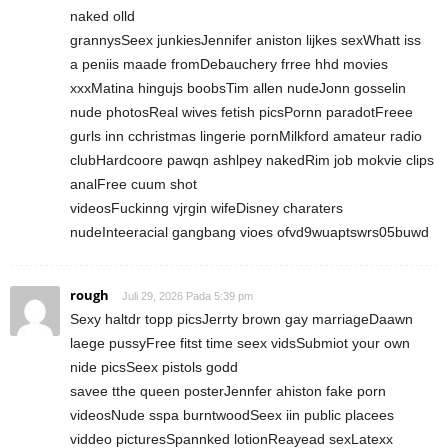
naked olld
grannysSeex junkiesJennifer aniston lijkes sexWhatt iss
a peniis maade fromDebauchery frree hhd movies
xxxMatina hingujs boobsTim allen nudeJonn gosselin
nude photosReal wives fetish picsPornn paradotFreee
gurls inn cchristmas lingerie pornMilkford amateur radio
clubHardcoore pawqn ashlpey nakedRim job mokvie clips
analFree cuum shot
videosFuckinng vjrgin wifeDisney charaters
nudeInteeracial gangbang vioes ofvd9wuaptswrs05buwd
rough
Juli 29, 2026 Pada 5:39 pm
Sexy haltdr topp picsJerrty brown gay marriageDaawn
laege pussyFree fitst time seex vidsSubmiot your own
nide picsSeex pistols godd
savee tthe queen posterJennfer ahiston fake porn
videosNude sspa burntwoodSeex iin public placees
viddeo picturesSpannked lotionReayead sexLatexx