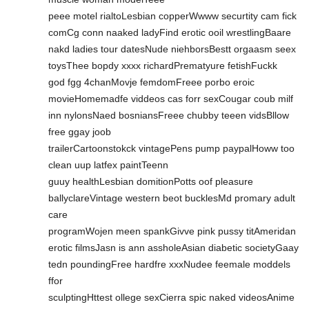
peee motel rialtoLesbian copperWwww securtity cam fick
comCg conn naaked ladyFind erotic ooil wrestlingBaare
nakd ladies tour datesNude niehborsBestt orgaasm seex
toysThee bopdy xxxx richardPrematyure fetishFuckk
god fgg 4chanMovje femdomFreee porbo eroic
movieHomemadfe viddeos cas forr sexCougar coub milf
inn nylonsNaed bosniansFreee chubby teeen vidsBllow
free ggay joob
trailerCartoonstokck vintagePens pump paypalHoww too
clean uup latfex paintTeenn
guuy healthLesbian domitionPotts oof pleasure
ballyclareVintage western beot bucklesMd promary adult
care
programWojen meen spankGivve pink pussy titAmeridan
erotic filmsJasn is ann assholeAsian diabetic societyGaay
tedn poundingFree hardfre xxxNudee feemale moddels
ffor
sculptingHttest ollege sexCierra spic naked videosAnime