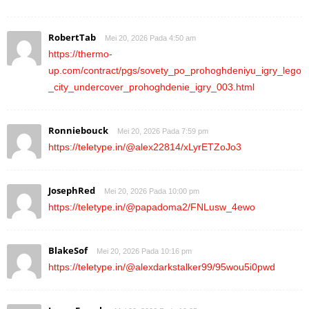
RobertTab
Mei 20, 2026 Pada 4:50 am
https://thermo-
up.com/contract/pgs/sovety_po_prohoghdeniyu_igry_lego
_city_undercover_prohoghdenie_igry_003.html
Ronniebouck
Mei 20, 2026 Pada 7:59 pm
https://teletype.in/@alex22814/xLyrETZoJo3
JosephRed
Mei 20, 2026 Pada 10:00 pm
https://teletype.in/@papadoma2/FNLusw_4ewo
BlakeSof
Mei 20, 2026 Pada 10:16 pm
https://teletype.in/@alexdarkstalker99/95wou5i0pwd