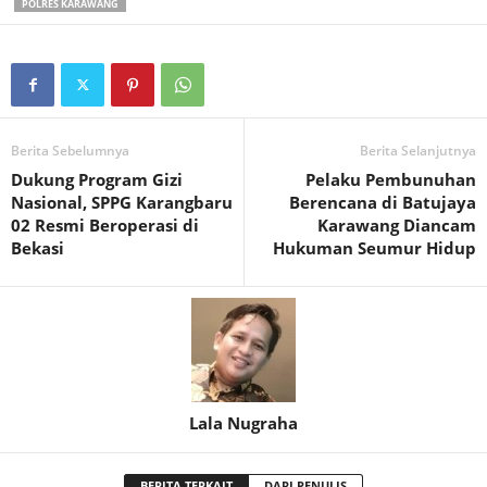
POLRES KARAWANG
Berita Sebelumnya
Berita Selanjutnya
Dukung Program Gizi
Pelaku Pembunuhan
Nasional, SPPG Karangbaru
Berencana di Batujaya
02 Resmi Beroperasi di
Karawang Diancam
Bekasi
Hukuman Seumur Hidup
Lala Nugraha
BERITA TERKAIT
DARI PENULIS