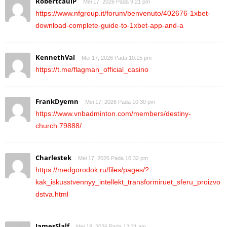
RobertcaulP
Mei 17, 2026 Pada 9:21 pm
https://www.nfgroup.it/forum/benvenuto/402676-1xbet-
download-complete-guide-to-1xbet-app-and-a
KennethVal
Mei 17, 2026 Pada 10:15 pm
https://t.me/flagman_official_casino
FrankDyemn
Mei 17, 2026 Pada 10:30 pm
https://www.vnbadminton.com/members/destiny-
church.79888/
Charlestek
Mei 17, 2026 Pada 10:32 pm
https://medgorodok.ru/files/pages/?
kak_iskusstvennyy_intellekt_transformiruet_sferu_proizvo
dstva.html
JamesSlalf
Mei 18, 2026 Pada 12:21 am