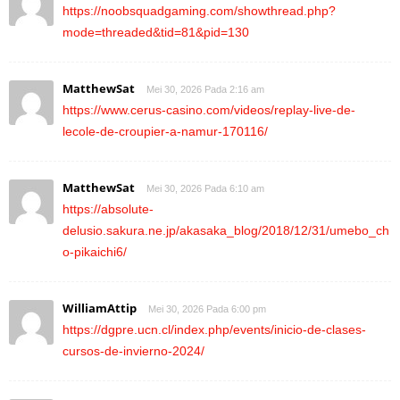
https://noobsquadgaming.com/showthread.php?
mode=threaded&tid=81&pid=130
MatthewSat
Mei 30, 2026 Pada 2:16 am
https://www.cerus-casino.com/videos/replay-live-de-
lecole-de-croupier-a-namur-170116/
MatthewSat
Mei 30, 2026 Pada 6:10 am
https://absolute-
delusio.sakura.ne.jp/akasaka_blog/2018/12/31/umebo_ch
o-pikaichi6/
WilliamAttip
Mei 30, 2026 Pada 6:00 pm
https://dgpre.ucn.cl/index.php/events/inicio-de-clases-
cursos-de-invierno-2024/