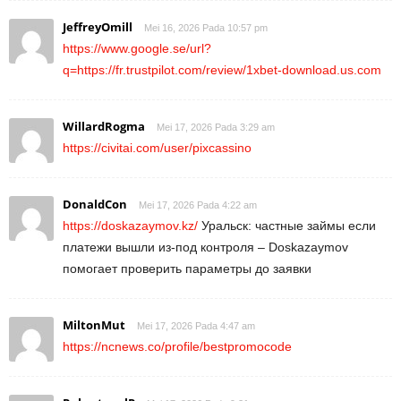
JeffreyOmill
Mei 16, 2026 Pada 10:57 pm
https://www.google.se/url?
q=https://fr.trustpilot.com/review/1xbet-download.us.com
WillardRogma
Mei 17, 2026 Pada 3:29 am
https://civitai.com/user/pixcassino
DonaldCon
Mei 17, 2026 Pada 4:22 am
https://doskazaymov.kz/
Уральск: частные займы если
платежи вышли из-под контроля – Doskazaymov
помогает проверить параметры до заявки
MiltonMut
Mei 17, 2026 Pada 4:47 am
https://ncnews.co/profile/bestpromocode