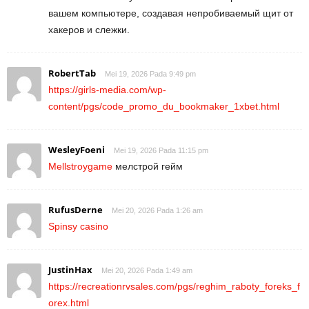
вашем компьютере, создавая непробиваемый щит от
хакеров и слежки.
RobertTab
Mei 19, 2026 Pada 9:49 pm
https://girls-media.com/wp-
content/pgs/code_promo_du_bookmaker_1xbet.html
WesleyFoeni
Mei 19, 2026 Pada 11:15 pm
Mellstroygame
мелстрой гейм
RufusDerne
Mei 20, 2026 Pada 1:26 am
Spinsy casino
JustinHax
Mei 20, 2026 Pada 1:49 am
https://recreationrvsales.com/pgs/reghim_raboty_foreks_f
orex.html