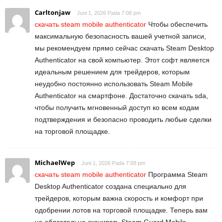
Carltonjaw
Juni 1, 2026 Pada 7:08 pm
скачать steam mobile authenticator
Чтобы обеспечить
максимальную безопасность вашей учетной записи,
мы рекомендуем прямо сейчас скачать Steam Desktop
Authenticator на свой компьютер. Этот софт является
идеальным решением для трейдеров, которым
неудобно постоянно использовать Steam Mobile
Authenticator на смартфоне. Достаточно скачать sda,
чтобы получить мгновенный доступ ко всем кодам
подтверждения и безопасно проводить любые сделки
на торговой площадке.
MichaelWep
Juni 1, 2026 Pada 7:08 pm
скачать steam mobile authenticator
Программа Steam
Desktop Authenticator создана специально для
трейдеров, которым важна скорость и комфорт при
одобрении лотов на торговой площадке. Теперь вам