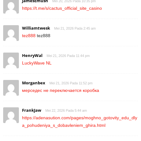
JamesEmush
Mei 20, 2026 Pada 10:35 pm
https://t.me/s/cactus_official_site_casino
Williamtwesk
Mei 21, 2026 Pada 2:45 am
tez888
tez888
HenryWal
Mei 21, 2026 Pada 11:44 pm
LuckyWave NL
Morganbex
Mei 21, 2026 Pada 11:52 pm
мерседес не переключается коробка
FrankJaw
Mei 22, 2026 Pada 5:44 am
https://adenasution.com/pages/moghno_gotovity_edu_dly
a_pohudeniya_s_dobavleniem_ghira.html