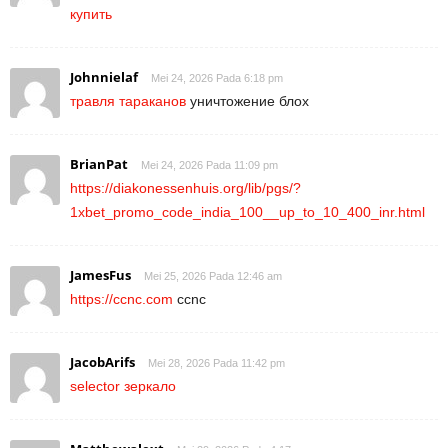
купить
Johnnielaf
Mei 24, 2026 Pada 6:18 pm
травля тараканов
уничтожение блох
BrianPat
Mei 24, 2026 Pada 11:09 pm
https://diakonessenhuis.org/lib/pgs/?
1xbet_promo_code_india_100__up_to_10_400_inr.html
JamesFus
Mei 25, 2026 Pada 12:46 am
https://ccnc.com
ccnc
JacobArifs
Mei 28, 2026 Pada 11:42 pm
selector зеркало