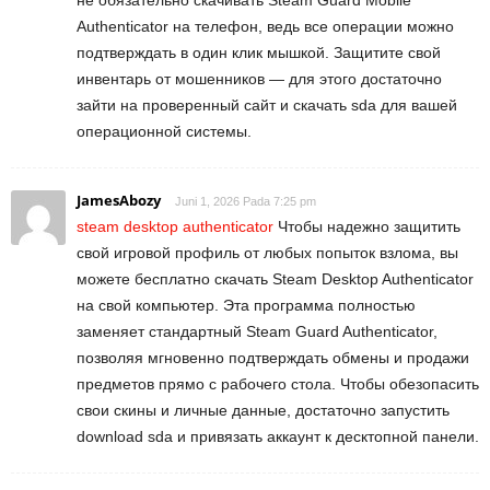
не обязательно скачивать Steam Guard Mobile
Authenticator на телефон, ведь все операции можно
подтверждать в один клик мышкой. Защитите свой
инвентарь от мошенников — для этого достаточно
зайти на проверенный сайт и скачать sda для вашей
операционной системы.
JamesAbozy
Juni 1, 2026 Pada 7:25 pm
steam desktop authenticator
Чтобы надежно защитить
свой игровой профиль от любых попыток взлома, вы
можете бесплатно скачать Steam Desktop Authenticator
на свой компьютер. Эта программа полностью
заменяет стандартный Steam Guard Authenticator,
позволяя мгновенно подтверждать обмены и продажи
предметов прямо с рабочего стола. Чтобы обезопасить
свои скины и личные данные, достаточно запустить
download sda и привязать аккаунт к десктопной панели.