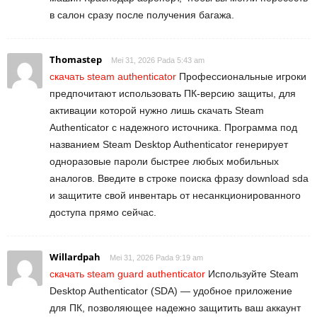
в салон сразу после получения багажа.
Thomastep
Mei 31, 2026 Pada 5:43 am
скачать steam authenticator
Профессиональные игроки
предпочитают использовать ПК-версию защиты, для
активации которой нужно лишь скачать Steam
Authenticator с надежного источника. Программа под
названием Steam Desktop Authenticator генерирует
одноразовые пароли быстрее любых мобильных
аналогов. Введите в строке поиска фразу download sda
и защитите свой инвентарь от несанкционированного
доступа прямо сейчас.
Willardpah
Mei 31, 2026 Pada 9:19 am
скачать steam guard authenticator
Используйте Steam
Desktop Authenticator (SDA) — удобное приложение
для ПК, позволяющее надежно защитить ваш аккаунт