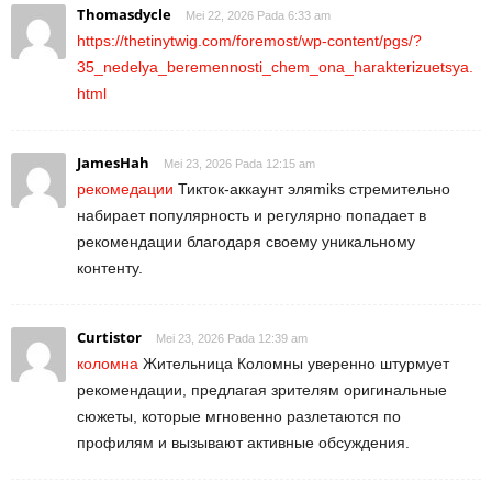
Thomasdycle
Mei 22, 2026 Pada 6:33 am
https://thetinytwig.com/foremost/wp-content/pgs/?
35_nedelya_beremennosti_chem_ona_harakterizuetsya.
html
JamesHah
Mei 23, 2026 Pada 12:15 am
рекомедации
Тикток-аккаунт эляmiks стремительно
набирает популярность и регулярно попадает в
рекомендации благодаря своему уникальному
контенту.
Curtistor
Mei 23, 2026 Pada 12:39 am
коломна
Жительница Коломны уверенно штурмует
рекомендации, предлагая зрителям оригинальные
сюжеты, которые мгновенно разлетаются по
профилям и вызывают активные обсуждения.