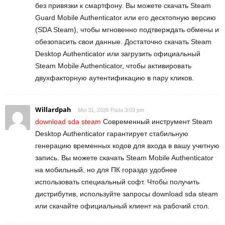
без привязки к смартфону. Вы можете скачать Steam
Guard Mobile Authenticator или его десктопную версию
(SDA Steam), чтобы мгновенно подтверждать обмены и
обезопасить свои данные. Достаточно скачать Steam
Desktop Authenticator или загрузить официальный
Steam Mobile Authenticator, чтобы активировать
двухфакторную аутентификацию в пару кликов.
Willardpah
Mei 31, 2026 Pada 3:03 pm
download sda steam
Современный инструмент Steam
Desktop Authenticator гарантирует стабильную
генерацию временных кодов для входа в вашу учетную
запись. Вы можете скачать Steam Mobile Authenticator
на мобильный, но для ПК гораздо удобнее
использовать специальный софт. Чтобы получить
дистрибутив, используйте запросы download sda steam
или скачайте официальный клиент на рабочий стол.