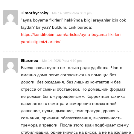
Timothycroky
Mei 14, 2026 Pada 3:33 pm
“ayna boyama fikirleri” hakk?nda bilgi arayanlar icin cok
faydal? bir yaz? buldum. Link burada:
https://kendihobim.com/articles/ayna-boyama-fikirleri-
yaraticiligimizi-artirin/
Eliasmex
Mei 14, 2026 Pada 4:10 pm
Выезд врача нужен не только ради удобства. Часто
именно дома легче согласиться на помощь: без
дороги, без ожидания, без лишних контактов и без
стресса от смены обстановки. Но домашний формат
не должен быть «упрощённым». Корректная тактика
начинается с осмотра и измерения показателей:
давление, пульс, дыхание, температура, уровень
сознания, признаки обезвоживания, выраженность
тремора и тревоги. После этого врач подбирает схему
стабилизации, ориентируясь на риски, а не на желание