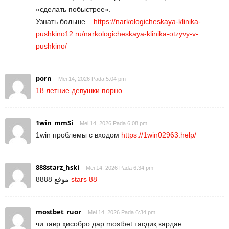
«сделать побыстрее».
Узнать больше –
https://narkologicheskaya-klinika-
pushkino12.ru/narkologicheskaya-klinika-otzyvy-v-
pushkino/
porn
Mei 14, 2026 Pada 5:04 pm
18 летние девушки порно
1win_mmSi
Mei 14, 2026 Pada 6:08 pm
1win проблемы с входом
https://1win02963.help/
888starz_hski
Mei 14, 2026 Pada 6:34 pm
موقع 8888
stars 88
mostbet_ruor
Mei 14, 2026 Pada 6:34 pm
чӣ тавр ҳисобро дар mostbet тасдиқ кардан