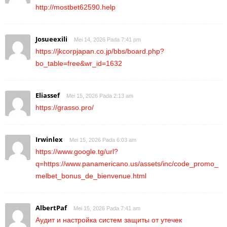
http://mostbet62590.help
Josueexili
Mei 14, 2026 Pada 7:41 pm
https://jkcorpjapan.co.jp/bbs/board.php?
bo_table=free&wr_id=1632
Eliassef
Mei 15, 2026 Pada 2:13 am
https://grasso.pro/
Irwinlex
Mei 15, 2026 Pada 6:03 am
https://www.google.tg/url?
q=https://www.panamericano.us/assets/inc/code_promo_
melbet_bonus_de_bienvenue.html
AlbertPaf
Mei 15, 2026 Pada 7:41 am
Аудит и настройка систем защиты от утечек