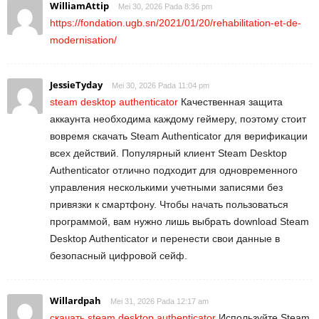
WilliamAttip
Mei 30, 2026 Pada 8:36 pm
https://fondation.ugb.sn/2021/01/20/rehabilitation-et-de-
modernisation/
JessieTyday
Mei 30, 2026 Pada 11:04 pm
steam desktop authenticator
Качественная защита
аккаунта необходима каждому геймеру, поэтому стоит
вовремя скачать Steam Authenticator для верификации
всех действий. Популярный клиент Steam Desktop
Authenticator отлично подходит для одновременного
управления несколькими учетными записями без
привязки к смартфону. Чтобы начать пользоваться
программой, вам нужно лишь выбрать download Steam
Desktop Authenticator и перенести свои данные в
безопасный цифровой сейф.
Willardpah
Mei 31, 2026 Pada 12:17 am
скачать steam desktop authenticator
Используйте Steam