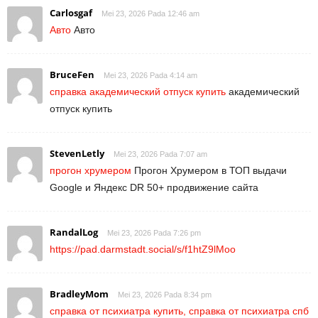
Carlosgaf
Mei 23, 2026 Pada 12:46 am
Авто
Авто
BruceFen
Mei 23, 2026 Pada 4:14 am
справка академический отпуск купить
академический
отпуск купить
StevenLetly
Mei 23, 2026 Pada 7:07 am
прогон хрумером
Прогон Хрумером в ТОП выдачи
Google и Яндекс DR 50+ продвижение сайта
RandalLog
Mei 23, 2026 Pada 7:26 pm
https://pad.darmstadt.social/s/f1htZ9lMoo
BradleyMom
Mei 23, 2026 Pada 8:34 pm
справка от психиатра купить, справка от психиатра спб