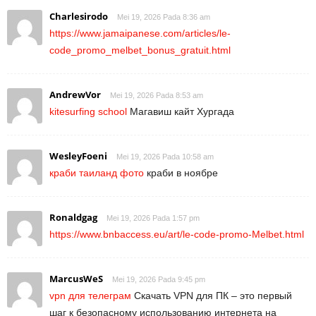
Charlesirodo
Mei 19, 2026 Pada 8:36 am
https://www.jamaipanese.com/articles/le-
code_promo_melbet_bonus_gratuit.html
AndrewVor
Mei 19, 2026 Pada 8:53 am
kitesurfing school
Магавиш кайт Хургада
WesleyFoeni
Mei 19, 2026 Pada 10:58 am
краби таиланд фото
краби в ноябре
Ronaldgag
Mei 19, 2026 Pada 1:57 pm
https://www.bnbaccess.eu/art/le-code-promo-Melbet.html
MarcusWeS
Mei 19, 2026 Pada 9:45 pm
vpn для телеграм
Скачать VPN для ПК – это первый
шаг к безопасному использованию интернета на