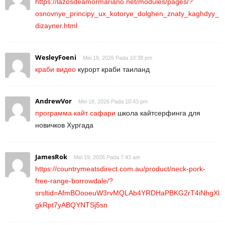
https://lazosdeamormariano.net/modules/pages/?
osnovnye_principy_ux_kotorye_dolghen_znaty_kaghdyy_
dizayner.html
WesleyFoeni
Mei 18, 2026 Pada 10:38 pm
краби видео
курорт краби таиланд
AndrewVor
Mei 18, 2026 Pada 10:43 pm
программа кайт сафари
школа кайтсерфинга для
новичков Хургада
JamesRok
Mei 19, 2026 Pada 7:43 am
https://countrymeatsdirect.com.au/product/neck-pork-
free-range-borrowdale/?
srsltid=AfmBOooeuW3rvMQLAb4YRDHaPBKG2rT4iNhgXl
gkRpt7yABQYNTSj5sn