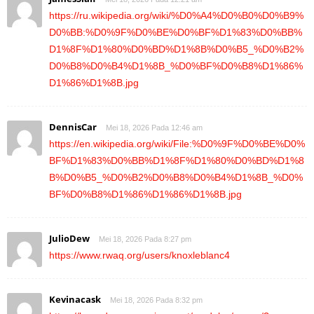
https://ru.wikipedia.org/wiki/%D0%A4%D0%B0%D0%B9%
D0%BB:%D0%9F%D0%BE%D0%BF%D1%83%D0%BB%
D1%8F%D1%80%D0%BD%D1%8B%D0%B5_%D0%B2%
D0%B8%D0%B4%D1%8B_%D0%BF%D0%B8%D1%86%
D1%86%D1%8B.jpg
DennisCar
Mei 18, 2026 Pada 12:46 am
https://en.wikipedia.org/wiki/File:%D0%9F%D0%BE%D0%
BF%D1%83%D0%BB%D1%8F%D1%80%D0%BD%D1%8
B%D0%B5_%D0%B2%D0%B8%D0%B4%D1%8B_%D0%
BF%D0%B8%D1%86%D1%86%D1%8B.jpg
JulioDew
Mei 18, 2026 Pada 8:27 pm
https://www.rwaq.org/users/knoxleblanc4
Kevinacask
Mei 18, 2026 Pada 8:32 pm