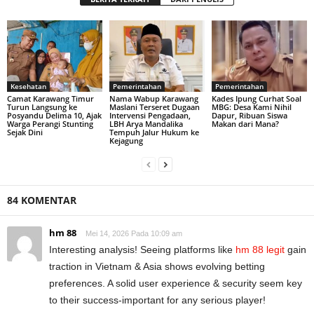
Kesehatan
Pemerintahan
Pemerintahan
Camat Karawang Timur
Nama Wabup Karawang
Kades Ipung Curhat Soal
Turun Langsung ke
Maslani Terseret Dugaan
MBG: Desa Kami Nihil
Posyandu Delima 10, Ajak
Intervensi Pengadaan,
Dapur, Ribuan Siswa
Warga Perangi Stunting
LBH Arya Mandalika
Makan dari Mana?
Sejak Dini
Tempuh Jalur Hukum ke
Kejagung
84 KOMENTAR
hm 88
Mei 14, 2026 Pada 10:09 am
Interesting analysis! Seeing platforms like
hm 88 legit
gain
traction in Vietnam & Asia shows evolving betting
preferences. A solid user experience & security seem key
to their success-important for any serious player!