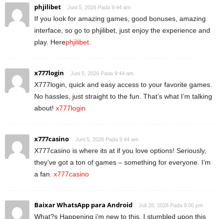
phjilibet
Juni 5, 2026 Pada 9:44 am
If you look for amazing games, good bonuses, amazing
interface, so go to phjilibet, just enjoy the experience and
play. Here
phjilibet
.
x777login
Juni 5, 2026 Pada 9:44 am
X777login, quick and easy access to your favorite games.
No hassles, just straight to the fun. That’s what I’m talking
about!
x777login
x777casino
Juni 5, 2026 Pada 9:44 am
X777casino is where its at if you love options! Seriously,
they’ve got a ton of games – something for everyone. I’m
a fan.
x777casino
Baixar WhatsApp para Android
Juli 28, 2026 Pada 9:00 pm
What?s Happening i’m new to this, I stumbled upon this