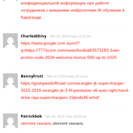
конфиденциальной информации при работе
сотрудников с внешними нейросетями.AI обучение в
Караганде
CharlesEDiny
Mei 16, 2026 Pada 10:05 pm
https://www.google.com.au/url?
q=https://777score.com/news/football/2573183-1win-
promo-code-2026-welcome-bonus-500-up-to-1025
BennyFrutt
Mei 16, 2026 Pada 10:16 pm
https://godspeedoffroad.com/wrangler-jk-supercharger-
2015-2016-wrangler-jk-3-6l-pentastar-v6-auto-right-hand-
drive-ripp-superchargers-15jksds36-arhd/
Patrickbok
Mei 16, 2026 Pada 10:54 pm
utorrent скачать
utorrent скачать