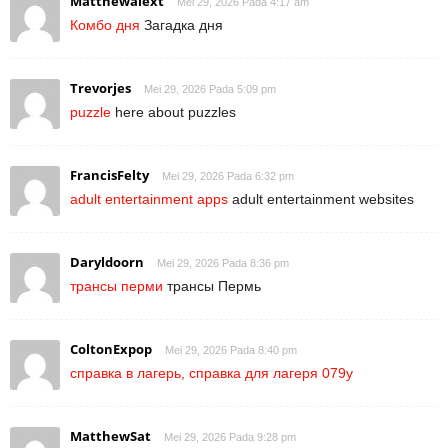
Matthewalext
Mei 29, 2026 Pada 4:17 am
Комбо дня
Загадка дня
Trevorjes
Mei 29, 2026 Pada 5:09 pm
puzzle
here about puzzles
FrancisFelty
Mei 29, 2026 Pada 6:32 pm
adult entertainment apps
adult entertainment websites
Daryldoorn
Mei 29, 2026 Pada 8:36 pm
трансы перми
трансы Пермь
ColtonExpop
Mei 29, 2026 Pada 8:40 pm
справка в лагерь, справка для лагеря 079у
MatthewSat
Mei 29, 2026 Pada 9:28 pm