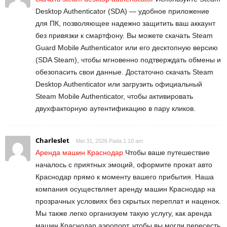
Desktop Authenticator (SDA) — удобное приложение
для ПК, позволяющее надежно защитить ваш аккаунт
без привязки к смартфону. Вы можете скачать Steam
Guard Mobile Authenticator или его десктопную версию
(SDA Steam), чтобы мгновенно подтверждать обмены и
обезопасить свои данные. Достаточно скачать Steam
Desktop Authenticator или загрузить официальный
Steam Mobile Authenticator, чтобы активировать
двухфакторную аутентификацию в пару кликов.
Charleslet
Mei 31, 2026 Pada 1:10 am
Аренда машин Краснодар
Чтобы ваше путешествие
началось с приятных эмоций, оформите прокат авто
Краснодар прямо к моменту вашего прибытия. Наша
компания осуществляет аренду машин Краснодар на
прозрачных условиях без скрытых переплат и наценок.
Мы также легко организуем такую услугу, как аренда
машин Краснодар аэропорт, чтобы вы могли пересесть