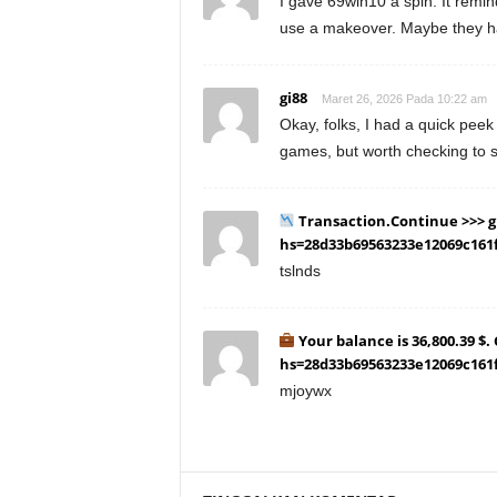
I gave 69win10 a spin. It remin
use a makeover. Maybe they h
gi88
Maret 26, 2026 Pada 10:22 am
Okay, folks, I had a quick peek
games, but worth checking to se
Transaction.Continue >>> 
hs=28d33b69563233e12069c161
tslnds
Your balance is 36,800.39 $.
hs=28d33b69563233e12069c161
mjoywx