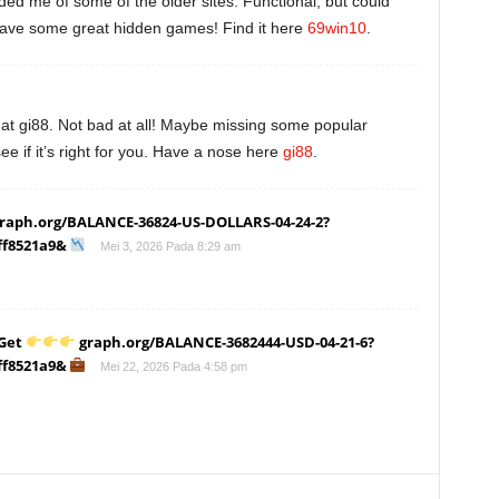
ded me of some of the older sites. Functional, but could
ave some great hidden games! Find it here
69win10
.
 at gi88. Not bad at all! Maybe missing some popular
e if it’s right for you. Have a nose here
gi88
.
graph.org/BALANCE-36824-US-DOLLARS-04-24-2?
ff8521a9&
Mei 3, 2026 Pada 8:29 am
 Get
graph.org/BALANCE-3682444-USD-04-21-6?
ff8521a9&
Mei 22, 2026 Pada 4:58 pm