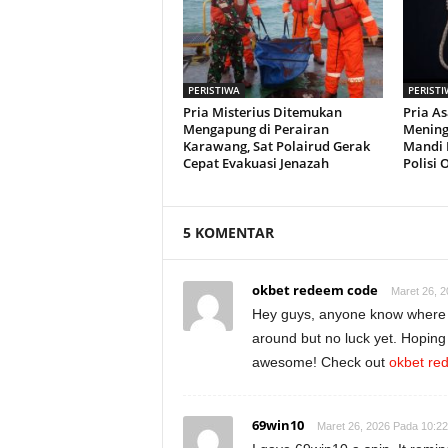
PERISTIWA
PERISTI
Pria Misterius Ditemukan
Pria A
Mengapung di Perairan
Mening
Karawang, Sat Polairud Gerak
Mandi 
Cepat Evakuasi Jenazah
Polisi 
5 KOMENTAR
okbet redeem code
Maret 26, 
Hey guys, anyone know where I
around but no luck yet. Hoping 
awesome! Check out
okbet re
69win10
Maret 26, 2026 Pada 10:2