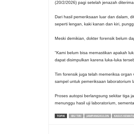
(20/2/2026) pagi setelah jenazah diterima
‎Dari hasil pemeriksaan luar dan dalam, 
seperti lengan, kaki kanan dan kiri, pungg
‎Meski demikian, dokter forensik belum d
“Kami belum bisa memastikan apakah luk
dapat disimpulkan karena luka-luka terse
‎Tim forensik juga telah memeriksa organ 
sampel untuk pemeriksaan laboratorium la
‎Proses autopsi berlangsung sekitar tiga 
menunggu hasil uji laboratorium, sementar
TOPIK
IBU TIRI
JAMPANGKULON
‎KASUS KEMAT