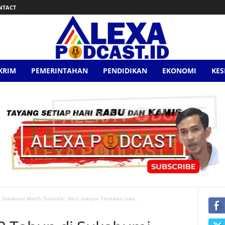
NTACT
KRIM
PEMERINTAHAN
PENDIDIKAN
EKONOMI
KE
Sukabumi Masih Diselidiki, Hasil Autopsi Temukan Luka...