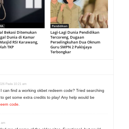
WA
Pendidikan
sal Bekasi Ditemukan
Lagi-Lagi Dunia Pendidikan
gal Dunia di Kamar
Tercoreng, Dugaan
Masjid RSI Karawang,
Perselingkuhan Dua Oknum
Olah TKP
Guru SMPN 2 Pakisjaya
Terbongkar
2026 Pada 10:21 am
 can find a working okbet redeem code? Tried searching
to get some extra credits to play! Any help would be
deem code
.
2 am