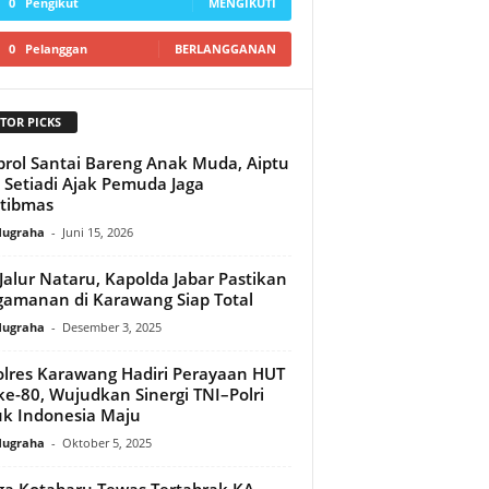
0
Pengikut
MENGIKUTI
0
Pelanggan
BERLANGGANAN
TOR PICKS
rol Santai Bareng Anak Muda, Aiptu
 Setiadi Ajak Pemuda Jaga
tibmas
Nugraha
-
Juni 15, 2026
Jalur Nataru, Kapolda Jabar Pastikan
amanan di Karawang Siap Total
Nugraha
-
Desember 3, 2025
lres Karawang Hadiri Perayaan HUT
ke-80, Wujudkan Sinergi TNI–Polri
k Indonesia Maju‎
Nugraha
-
Oktober 5, 2025
a Kotabaru Tewas Tertabrak KA