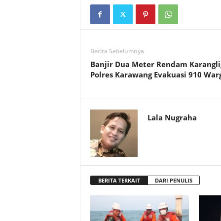
Berita Sebelumnya
Banjir Dua Meter Rendam Karangli
Polres Karawang Evakuasi 910 Warg
Lala Nugraha
BERITA TERKAIT
DARI PENULIS