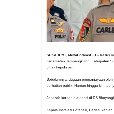
SUKABUMI, AlexaPodcast.ID
– ‎‎Kasus 
Kecamatan Jampangkulon, Kabupaten Suk
pihak kepolisian.
‎Sebelumnya, dugaan penganiayaan oleh ib
perhatian publik. Namun hingga kini, pen
‎Jenazah korban diautopsi di RS Bhayangk
Kepala Instalasi Forensik, Carles Siagi