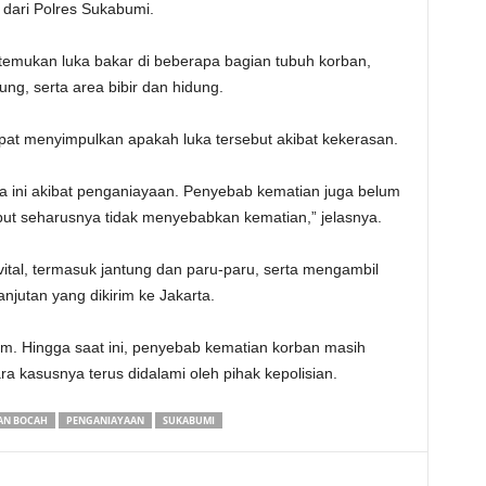
 dari Polres Sukabumi.
ditemukan luka bakar di beberapa bagian tubuh korban,
ung, serta area bibir dan hidung.
apat menyimpulkan apakah luka tersebut akibat kekerasan.
a ini akibat penganiayaan. Penyebab kematian juga belum
but seharusnya tidak menyebabkan kematian,” jelasnya.
vital, termasuk jantung dan paru-paru, serta mengambil
njutan yang dikirim ke Jakarta.
jam. Hingga saat ini, penyebab kematian korban masih
a kasusnya terus didalami oleh pihak kepolisian.
IAN BOCAH
PENGANIAYAAN
SUKABUMI