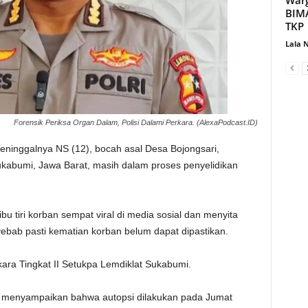
BIMA
TKP‎
Lala 
Forensik Periksa Organ Dalam, Polisi Dalami Perkara. (AlexaPodcast.ID)
meninggalnya NS (12), bocah asal Desa Bojongsari,
abumi, Jawa Barat, masih dalam proses penyelidikan
u tiri korban sempat viral di media sosial dan menyita
yebab pasti kematian korban belum dapat dipastikan.
ara Tingkat II Setukpa Lemdiklat Sukabumi.
an, menyampaikan bahwa autopsi dilakukan pada Jumat