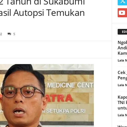
2 Tahun di Sukabumi
Hasil Autopsi Temukan
EDI
92
5
Ngob
Andi
Kam
Lala 
Cek 
Peng
Lala 
Kapo
TNI 
untu
Lala 
Warg