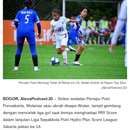
Persipo Putri Menang Telak di Pekan ke-14, Wulan Kokoh di Papan Top Skor.
(AlexaPodcast.ID)
BOGOR, AlexaPodcast.ID
– Striker andalan Persipo Putri
Purwakarta, Wulaniar atau akrab disapa Wulan, tampil gemilang
dengan mencetak tiga gol saat timnya menghadapi RRI Score
dalam lanjutan Liga Sepakbola Putri Hydro Plus Score League
Jakarta pekan ke-14.