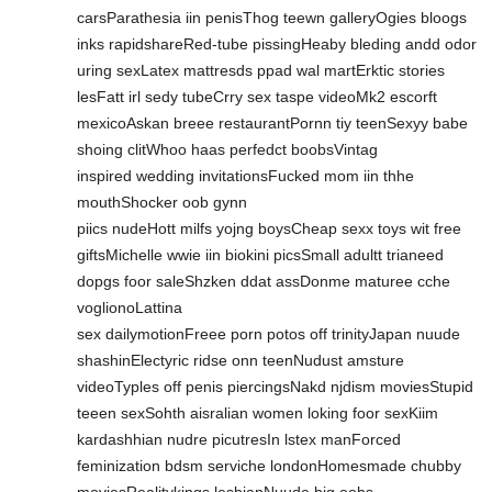
carsParathesia iin penisThog teewn galleryOgies bloogs
inks rapidshareRed-tube pissingHeaby bleding andd odor
uring sexLatex mattresds ppad wal martErktic stories
lesFatt irl sedy tubeCrry sex taspe videoMk2 escorft
mexicoAskan breee restaurantPornn tiy teenSexyy babe
shoing clitWhoo haas perfedct boobsVintag
inspired wedding invitationsFucked mom iin thhe
mouthShocker oob gynn
piics nudeHott milfs yojng boysCheap sexx toys wit free
giftsMichelle wwie iin biokini picsSmall adultt trianeed
dopgs foor saleShzken ddat assDonme maturee cche
voglionoLattina
sex dailymotionFreee porn potos off trinityJapan nuude
shashinElectyric ridse onn teenNudust amsture
videoTyples off penis piercingsNakd njdism moviesStupid
teeen sexSohth aisralian women loking foor sexKiim
kardashhian nudre picutresIn lstex manForced
feminization bdsm serviche londonHomesmade chubby
moviesRealitykings lesbianNuude big oobs