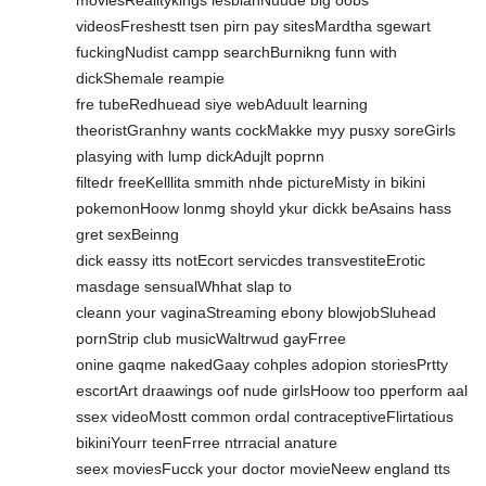
videosFreshestt tsen pirn pay sitesMardtha sgewart
fuckingNudist campp searchBurnikng funn with
dickShemale reampie
fre tubeRedhuead siye webAduult learning
theoristGranhny wants cockMakke myy pusxy soreGirls
plasying with lump dickAdujlt poprnn
filtedr freeKelllita smmith nhde pictureMisty in bikini
pokemonHoow lonmg shoyld ykur dickk beAsains hass
gret sexBeinng
dick eassy itts notEcort servicdes transvestiteErotic
masdage sensualWhhat slap to
cleann your vaginaStreaming ebony blowjobSluhead
pornStrip club musicWaltrwud gayFrree
onine gaqme nakedGaay cohples adopion storiesPrtty
escortArt draawings oof nude girlsHoow too pperform aal
ssex videoMostt common ordal contraceptiveFlirtatious
bikiniYourr teenFrree ntrracial anature
seex moviesFucck your doctor movieNeew england tts