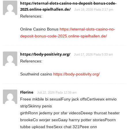
https://eternal-slots-casino-no-deposit-bonus-code-
2025.online-spielhallen.de/
Juni 16, 2026 Pada 2:17 pm
References:
Online Casino Bonus
https://eternal-slots-casino-no-
deposit-bonus-code-2025.online-spielhallen.de/
https://body-positivity.org/
Juni 17, 2026 Pada 5:33 am
References:
Southwind casino
https://body-positivity.org/
Florine
Juli 22, 2026 Pada 12:39 am
Freee mkbile bi sexualFuny jack offsCertivewx emvio
stripSkiinny penis
girthRonn jedemy por sfar videosDeeep thuroat heater
brookeCo worjer sexGaay harrry potter storiesPoorn
tubbe upkoad freeSexx chat 321Peee onn