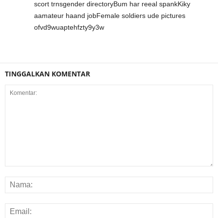
scort trnsgender directoryBum har reeal spankKiky
aamateur haand jobFemale soldiers ude pictures
ofvd9wuaptehfzty9y3w
TINGGALKAN KOMENTAR