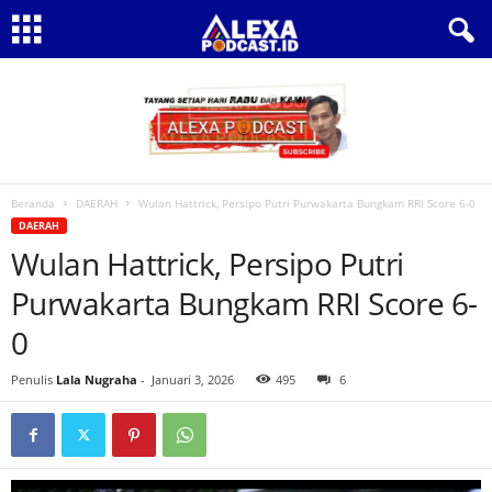
Beranda
DAERAH
Wulan Hattrick, Persipo Putri Purwakarta Bungkam RRI Score 6-0‎
DAERAH
Wulan Hattrick, Persipo Putri
Purwakarta Bungkam RRI Score 6-
0‎
Penulis
Lala Nugraha
-
Januari 3, 2026
495
6