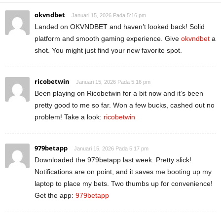
okvndbet
Januari 15, 2026 Pada 5:16 pm
Landed on OKVNDBET and haven’t looked back! Solid
platform and smooth gaming experience. Give
okvndbet
a
shot. You might just find your new favorite spot.
ricobetwin
Januari 15, 2026 Pada 5:16 pm
Been playing on Ricobetwin for a bit now and it’s been
pretty good to me so far. Won a few bucks, cashed out no
problem! Take a look:
ricobetwin
979betapp
Januari 15, 2026 Pada 5:17 pm
Downloaded the 979betapp last week. Pretty slick!
Notifications are on point, and it saves me booting up my
laptop to place my bets. Two thumbs up for convenience!
Get the app:
979betapp