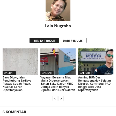
Lala Nugraha
BERITA TERKAIT
DARI PENULIS
DAERAH
DAERAH
DAERAH
Baru Dicor, Jalan
Yayasan Bersama Niat
Awning BUMDes
Penghubung Sarijaya–
Mulia Dipertanyakan,
Rengasdengklok Selatan
Plawad Sudah Retak,
Bahan Baku Dapur MBG
Disorot, Kontribusi PAD
Kualitas Coran
Diduga Lebih Banyak
hingga Aset Desa
Dipertanyakan
Dipasok dari Luar Daerah
Dipertanyakan
6 KOMENTAR