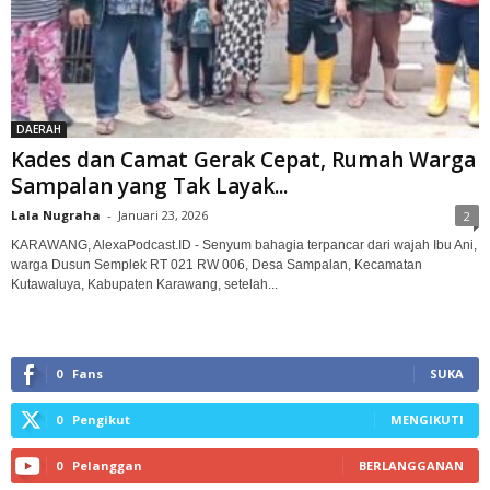
DAERAH
Kades dan Camat Gerak Cepat, Rumah Warga
Sampalan yang Tak Layak...
Lala Nugraha
-
Januari 23, 2026
2
KARAWANG, AlexaPodcast.ID - Senyum bahagia terpancar dari wajah Ibu Ani,
warga Dusun Semplek RT 021 RW 006, Desa Sampalan, Kecamatan
Kutawaluya, Kabupaten Karawang, setelah...
0
Fans
SUKA
0
Pengikut
MENGIKUTI
0
Pelanggan
BERLANGGANAN