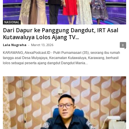
NASIONAL
Dari Dapur ke Panggung Dangdut, IRT Asal
Kutawaluya Lolos Ajang TV...
Lala Nugraha
-
Maret 13, 2026
8
KARAWANG, AlexaPodcast.ID - Putri Purnamasari (35), seorang ibu rumah
tangga asal Desa Mulyajaya, Kecamatan Kutawaluya, Karawang, berhasil
lolos sebagai peserta ajang dangdut Dangdut Mania...