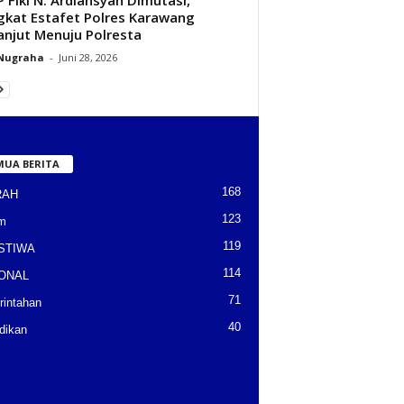
kat Estafet Polres Karawang
anjut Menuju Polresta
 Nugraha
-
Juni 28, 2026
MUA BERITA
168
RAH
123
m
119
STIWA
114
ONAL
71
intahan
40
dikan