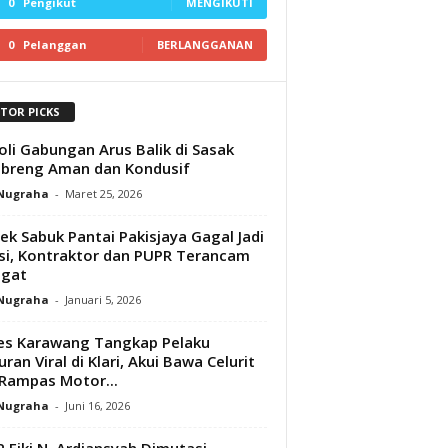
0
Pengikut
MENGIKUTI
0
Pelanggan
BERLANGGANAN
ITOR PICKS
oli Gabungan Arus Balik di Sasak
breng Aman dan Kondusif
 Nugraha
-
Maret 25, 2026
ek Sabuk Pantai Pakisjaya Gagal Jadi
si, Kontraktor dan PUPR Terancam
gat‎
 Nugraha
-
Januari 5, 2026
es Karawang Tangkap Pelaku
ran Viral di Klari, Akui Bawa Celurit
Rampas Motor...
 Nugraha
-
Juni 16, 2026
 Fiki N. Ardiansyah Dimutasi,