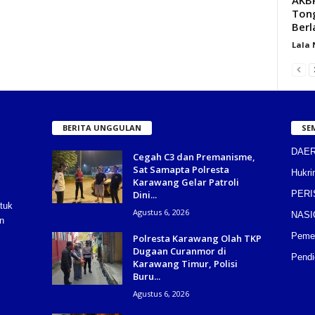
Tong
Berl
Lala
BERITA UNGGULAN
SE
DAE
Cegah C3 dan Premanisme,
Sat Samapta Polresta
Hukri
Karawang Gelar Patroli
Dini...
PERI
tuk
Agustus 6, 2026
NASI
n
Pemer
Polresta Karawang Olah TKP
Dugaan Curanmor di
Pendi
Karawang Timur, Polisi
Buru...
Agustus 6, 2026