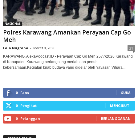
NASIONAL
Polres Karawang Amankan Perayaan Cap Go
Meh
Lala Nugraha
-
Maret 8, 2026
31
KARAWANG, AlexaPodcast.ID - Perayaan Cap Go Meh 2577/2026 Karawang
di Kabupaten Karawang berlangsung meriah dan penuh
kebersamaan.‎‎Kegiatan kirab budaya yang digelar oleh Yayasan Vihara...
0
Fans
SUKA
0
Pengikut
MENGIKUTI
0
Pelanggan
BERLANGGANAN