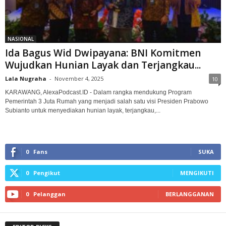
NASIONAL
‎Ida Bagus Wid Dwipayana: BNI Komitmen
Wujudkan Hunian Layak dan Terjangkau...
Lala Nugraha
-
November 4, 2025
10
KARAWANG, AlexaPodcast.ID - Dalam rangka mendukung Program
Pemerintah 3 Juta Rumah yang menjadi salah satu visi Presiden Prabowo
Subianto untuk menyediakan hunian layak, terjangkau,...
0
Fans
SUKA
0
Pengikut
MENGIKUTI
0
Pelanggan
BERLANGGANAN