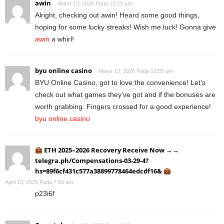
awin
Maret 13, 2026 Pada 12:55 pm
Alright, checking out awin! Heard some good things,
hoping for some lucky streaks! Wish me luck! Gonna give
awin
a whirl!
byu online casino
Maret 13, 2026 Pada 12:55 pm
BYU Online Casino, got to love the convenience! Let’s
check out what games they’ve got and if the bonuses are
worth grabbing. Fingers crossed for a good experience!
byu online casino
ETH 2025–2026 Recovery Receive Now →→
telegra.ph/Compensations-03-29-4?
hs=89f6cf431c577a38899778464edcdf16&
April 13, 2026 Pada 7:56 am
p23i6f