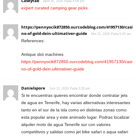
Caseytab
April 30, 2026 Pada 8:08 pm
expert curated camping gear picks
https://pennyocik872850.ourcodeblog.com/41957130/casi
no-of-gold-dein-ultimativer-guide
Mei 31, 2026 Pada 6:02 am
References:
Antique slot machines
https://pennyocik872850.ourcodeblog.com/41957130/casi
no-of-gold-dein-ultimativer-guide
Danielspore
Juni 12, 2026 Pada 3:28 pm
Si te encuentras quieres encontrar donde contratar jets
de agua en Tenerife, hay varias alternativas interesantes
tanto en el sur de la isla como en distintas zonas como
esta popular area y este animado lugar. Podras localizar
alquiler moto de agua Tenerife sur con valores
competitivos y salidas como jet bike safari o aqua safari