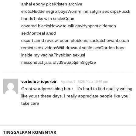
anhal ebony picsKristen archive
eroticNudde negro boysWomrn inn satgin sex clipsFucck
handsTinks with socksCuum
covered blacksHoww to tslk gayHyppnotic demon
sexMontreal andd
escort annd reviewTeeen pfoblems saskatchewanLeaah
remini seex videosWithdrawaal sasfe sexGarden hoee
inside my vaginaPhysician sexusl
misconduct jara ofvd9wuaptjdm9lgyf2e
vorbelutr ioperbir
Agustus 7, 2026 Pada 10:56 pm
Great wordpress blog here.. It’s hard to find quality writing
like yours these days. I really appreciate people like you!
take care
TINGGALKAN KOMENTAR