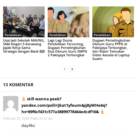
Pendidikan
Pendidikan
Pendidikan
Usai Jadi Sekolah MAUNG,
Lagi-Lagi Dunia
Dugaan Perselingkuhan
SMA Negeri 5 Karawang
Pendidikan Tercoreng,
Oknum Guru PPPK di
Jajaki Kerja Sama
Dugaan Perselingkuhan
Pakisjaya Terbongkar,
Strategis dengan Bank BJB
Dua Oknum Guru SMPN
Istri Klaim Temukan
2 Pakisjaya Terbongkar
Video Asusila di Laptop
Suami
13 KOMENTAR
still wanna peek?
yandex.com/poll/rJkat1yfeum4pj8yWHe6q?
hs=89f6cf431c577a38899778464edcdf16&
Februari 10, 2026 Pada 10:12 am
day4kc