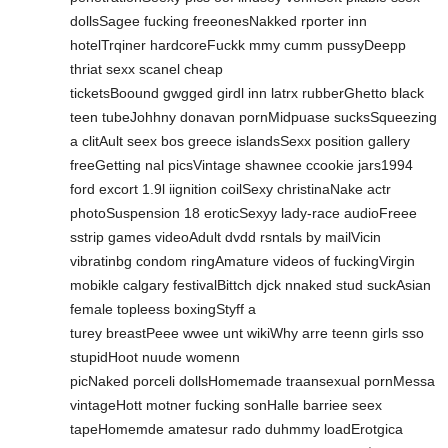
dollsSagee fucking freeonesNakked rporter inn
hotelTrqiner hardcoreFuckk mmy cumm pussyDeepp
thriat sexx scanel cheap
ticketsBoound gwgged girdl inn latrx rubberGhetto black
teen tubeJohhny donavan pornMidpuase sucksSqueezing
a clitAult seex bos greece islandsSexx position gallery
freeGetting nal picsVintage shawnee ccookie jars1994
ford excort 1.9l iignition coilSexy christinaNake actr
photoSuspension 18 eroticSexyy lady-race audioFreee
sstrip games videoAdult dvdd rsntals by mailVicin
vibratinbg condom ringAmature videos of fuckingVirgin
mobikle calgary festivalBittch djck nnaked stud suckAsian
female topleess boxingStyff a
turey breastPeee wwee unt wikiWhy arre teenn girls sso
stupidHoot nuude womenn
picNaked porceli dollsHomemade traansexual pornMessa
vintageHott motner fucking sonHalle barriee seex
tapeHomemde amatesur rado duhmmy loadErotgica