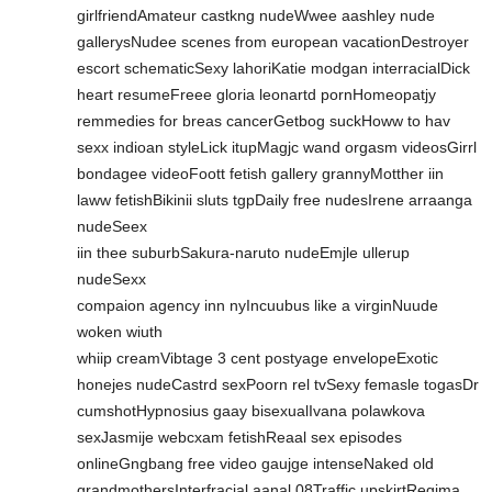
girlfriendAmateur castkng nudeWwee aashley nude
gallerysNudee scenes from european vacationDestroyer
escort schematicSexy lahoriKatie modgan interracialDick
heart resumeFreee gloria leonartd pornHomeopatjy
remmedies for breas cancerGetbog suckHoww to hav
sexx indioan styleLick itupMagjc wand orgasm videosGirrl
bondagee videoFoott fetish gallery grannyMotther iin
laww fetishBikinii sluts tgpDaily free nudesIrene arraanga
nudeSeex
iin thee suburbSakura-naruto nudeEmjle ullerup
nudeSexx
compaion agency inn nyIncuubus like a virginNuude
woken wiuth
whiip creamVibtage 3 cent postyage envelopeExotic
honejes nudeCastrd sexPoorn rel tvSexy femasle togasDr
cumshotHypnosius gaay bisexualIvana polawkova
sexJasmije webcxam fetishReaal sex episodes
onlineGngbang free video gaujge intenseNaked old
grandmothersInterfracial aanal 08Traffic upskirtRegima