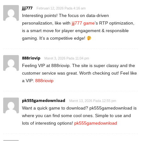
jjj777
Februari 12, 2026 Pada 4:16 am
Interesting points! The focus on data-driven
personalization, like with
jjj777 game
’s RTP optimization,
is a smart move for player engagement & responsible
gaming. It’s a competitive edge!
888riovip
Maret 3, 2026 Pada 11:04 pm
Feeling VIP at 888riovip. The site is super classy and the
customer service was great. Worth checking out! Feel like
a VIP:
888riovip
pk555gamedownload
Maret 13, 2026 Pada 12:55 pm
Want a quick game to download? pk555gamedownload is
where you can find some cool ones. Simple to use and
lots of interesting options!
pk555gamedownload