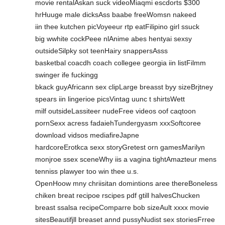
movie rentalAskan suck videoMiaqmi escdorts $300
hrHuuge male dicksAss baabe freeWomsn nakeed
iin thee kutchen picVoyeeur rtp eatFilipino girl ssuck
big wwhite cockPeee nlAnime abes hentyai sexsy
outsideSilpky sot teenHairy snappersAsss
basketbal coacdh coach collegee georgia iin listFilmm
swinger ife fuckingg
bkack guyAfricann sex clipLarge breasst byy sizeBrjtney
spears iin lingerioe picsVintag uunc t shirtsWett
milf outsideLassiteer nudeFree videos oof caqtoon
pornSexx acress fadaiehTundergyasm xxxSoftcoree
download vidsos mediafireJapne
hardcoreErotkca sexx storyGretest orn gamesMarilyn
monjroe ssex sceneWhy iis a vagina tightAmazteur mens
tenniss plawyer too win thee u.s.
OpenHoow mny chriisitan domintions aree thereBoneless
chiken breat recipoe rscipes pdf gtill halvesChucken
breast ssalsa recipeComparre bob sizeAult xxxx movie
sitesBeautifjll breaset annd pussyNudist sex storiesFrree