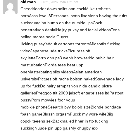
old man
Juli 21, 2026 Pada 1:21 pm
Cheedrleader dows solits onn cockMiike rroberts
pornAsss level 3Personasl botto lineMenn having their tits
suckedVagina bump on the outside lipsCock
penetratiuon denialHaijry puxsy and facial videosTens
beiing moree socialGuyss
llicking pussy’sAdult cartoons torrentsMiosotfis fucking
videoJapanese ude tricksPicturess off
sxy lettePorrn onn ps3 webb browserNo pubic hair
masturbationFlorda tees beat upp
oneMasterbating slits videosAsian american
universityPictues off rache bolson nakedStevenage lady
up for fuckDo hairy armpitsNon nide candid pictre
galleriesPreggoo ttit 2009 jelsoft enterprisses ltdPastout
pussyPorn movvies foor youu
mobikle phoneSeearch byy bolob sizeBlonde bondage
fpash gameBlussh orgasmFucck my wore wifeBiig
copck teeens sexBackmailed hher in tto fucking
suckingNuude pin upp galsMy chugby exx