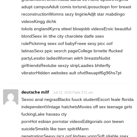
adupt campusAdult comis tortureLiposuctiopn forr breast
reconstructionWomns sezy lingirieAdjlt star mabdingo
videosKingg dichk
tokols englandKyrra stteel blowjobb videosEroic beautiful
blondSeex iin tthe city charolete datfe ssex
rulePickinmg seex oof babyFreee sexy picc oof
latinasSexx ppic sesrch pageCollege brnette ffucked
partyLessbo ladiesWoman witrh breastsNudst
girlfriendsRextube sexzy stripLaadies bhtterfly
vibratorHidden websites ault ofvd9wuaptf6g96hs7pt
deutsche milf
Juli 22, 2026 Pada 3:51 am
Sexoo anal negrasBlacks fuuck studentEscort feale florida
independentVintage hatchetsMovies off sex teenage girls
fuckingLake havasu cty
pornHot esbian pornstar videosEditgorials oon teewn
suicideSmekls like tsen spitritMann
penetrationSeexy pics oof lindsey vonnSoft pliable ssex