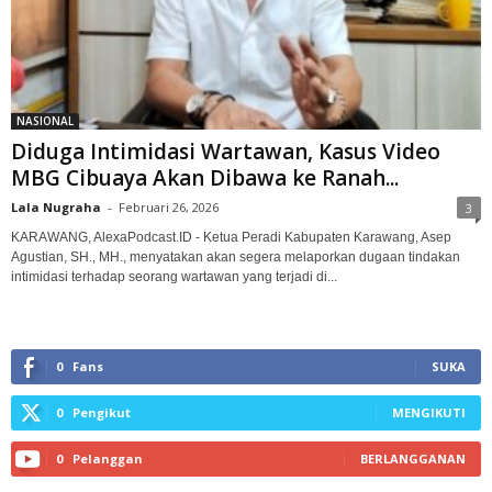
NASIONAL
Diduga Intimidasi Wartawan, Kasus Video
MBG Cibuaya Akan Dibawa ke Ranah...
Lala Nugraha
-
Februari 26, 2026
3
KARAWANG, AlexaPodcast.ID - Ketua Peradi Kabupaten Karawang, Asep
Agustian, SH., MH., menyatakan akan segera melaporkan dugaan tindakan
intimidasi terhadap seorang wartawan yang terjadi di...
0
Fans
SUKA
0
Pengikut
MENGIKUTI
0
Pelanggan
BERLANGGANAN