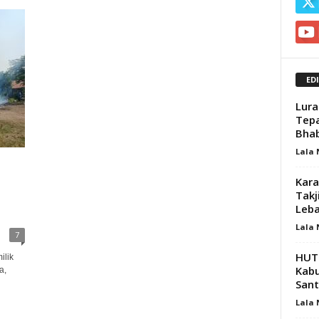
ED
Lura
Tepa
Bha
Lala
Kara
Takj
Leb
Lala
7
HUT 
lik
Kabu
a,
Sant
Lala