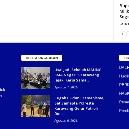
Bupa
Mili
Sege
Lala
BERITA UNGGULAN
SE
DAE
Usai Jadi Sekolah MAUNG,
SMA Negeri 5 Karawang
Hukri
Jajaki Kerja Sama...
PERI
Agustus 7, 2026
tuk
NASI
n
Cegah C3 dan Premanisme,
Pemer
Sat Samapta Polresta
Karawang Gelar Patroli
Pendi
Dini...
Agustus 6, 2026