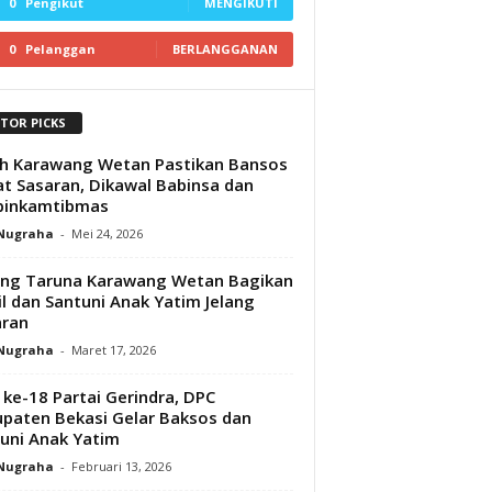
0
Pengikut
MENGIKUTI
0
Pelanggan
BERLANGGANAN
ITOR PICKS
h Karawang Wetan Pastikan Bansos
t Sasaran, Dikawal Babinsa dan
binkamtibmas
 Nugraha
-
Mei 24, 2026
ng Taruna Karawang Wetan Bagikan
il dan Santuni Anak Yatim Jelang
aran
 Nugraha
-
Maret 17, 2026
ke-18 Partai Gerindra, DPC
paten Bekasi Gelar Baksos dan
uni Anak Yatim‎
 Nugraha
-
Februari 13, 2026