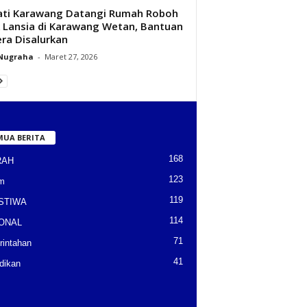
ti Karawang Datangi Rumah Roboh
k Lansia di Karawang Wetan, Bantuan
ra Disalurkan
 Nugraha
-
Maret 27, 2026
MUA BERITA
168
RAH
123
m
119
STIWA
114
ONAL
71
intahan
41
dikan