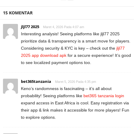
15 KOMENTAR
jljl77 2025
Maret 4, 2026 Pada 4:07 am
Interesting analysis! Seeing platforms like jljl77 2025
prioritize data & transparency is a smart move for players.
Considering security & KYC is key – check out the
jljl77
2025 app download apk
for a secure experience! It’s good
to see localized payment options too.
bet365tanzania
Maret 5, 2026 Pada 4:35 pm
Keno’s randomness is fascinating – it’s all about
probability! Seeing platforms like
bet365 tanzania login
expand access in East Africa is cool. Easy registration via
their app & link makes it accessible for more players! Fun
to explore options.