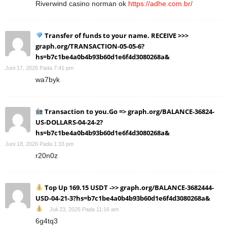
Riverwind casino norman ok
https://adhe.com.br/
Transfer of funds to your name. RECEIVE >>>
graph.org/TRANSACTION-05-05-6?
hs=b7c1be4a0b4b93b60d1e6f4d3080268a&
Juni 17, 2026 Pada 7:41 pm
wa7byk
Transaction to you.Go => graph.org/BALANCE-36824-
US-DOLLARS-04-24-2?
hs=b7c1be4a0b4b93b60d1e6f4d3080268a&
Juni 18, 2026 Pada 1:33 pm
r20n0z
Top Up 169.15 USDT ->> graph.org/BALANCE-3682444-
USD-04-21-3?hs=b7c1be4a0b4b93b60d1e6f4d3080268a&
Juli 23, 2026 Pada 11:16 am
6g4tq3