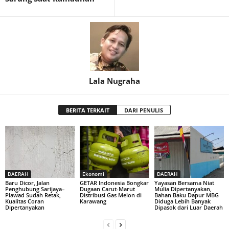
Lala Nugraha
BERITA TERKAIT
DARI PENULIS
DAERAH
Ekonomi
DAERAH
Baru Dicor, Jalan
GETAR Indonesia Bongkar
Yayasan Bersama Niat
Penghubung Sarijaya–
Dugaan Carut-Marut
Mulia Dipertanyakan,
Plawad Sudah Retak,
Distribusi Gas Melon di
Bahan Baku Dapur MBG
Kualitas Coran
Karawang
Diduga Lebih Banyak
Dipertanyakan
Dipasok dari Luar Daerah