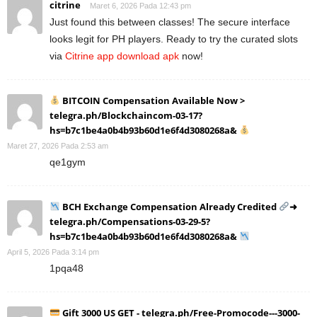
citrine
Maret 6, 2026 Pada 12:43 pm
Just found this between classes! The secure interface
looks legit for PH players. Ready to try the curated slots
via
Citrine app download apk
now!
BITCOIN Compensation Available Now >
telegra.ph/Blockchaincom-03-17?
hs=b7c1be4a0b4b93b60d1e6f4d3080268a&
Maret 27, 2026 Pada 2:53 am
qe1gym
BCH Exchange Compensation Already Credited
➜
telegra.ph/Compensations-03-29-5?
hs=b7c1be4a0b4b93b60d1e6f4d3080268a&
April 5, 2026 Pada 3:14 pm
1pqa48
Gift 3000 US GET - telegra.ph/Free-Promocode---3000-