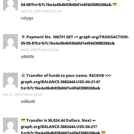
04-08?hs=b7c1be4a0b4b93b60d1e6f4d3080268a&
April 13, 2026 Pada 5:42 am
rckygx
Payment No. 166731 GET >> graph.org/TRANSACTION-
05-05-8?hs=b7c1be4a0b4b93b60d1e6f4d3080268a&
Mei 8, 2026 Pada 9:09 pm
n8t40b
Transfer of funds to your name. RECEIVE >>>
graph.org/BALANCE-3682444-USD-04-21-6?
hs=b7c1be4a0b4b93b60d1e6f4d3080268a&
Mei 12, 2026 Pada 8:40 am
m8bzt6
Transfer is 36,824.44 Dollars. Next ➵
graph.org/BALANCE-3682444-USD-04-21?
hs=b7c1be4a0b4b93b60d1e6f4d3080268a&