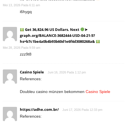
Mei 13, 2026 Pada 6:11 am
i6hygq
Get 36,824.96 US Dollars. Next
➤
graph.org/BALANCE-3682444-USD-04-21-5?
hs=b7c1be4a0b4b93b60d1e6f4d3080268a&
Mei 28, 2026 Pada 9:59 am
zzz9t8
Casino Spiele
Juni 16, 2026 Pada 1:12 pm
References:
Doubleu casino münzen bekommen
Casino Spiele
https://adhe.com.br/
Juni 17, 2026 Pada 12:33 pm
References: