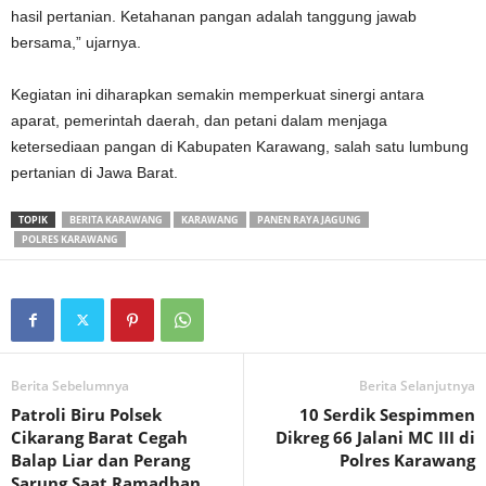
hasil pertanian. Ketahanan pangan adalah tanggung jawab
bersama,” ujarnya.
‎Kegiatan ini diharapkan semakin memperkuat sinergi antara
aparat, pemerintah daerah, dan petani dalam menjaga
ketersediaan pangan di Kabupaten Karawang, salah satu lumbung
pertanian di Jawa Barat.
TOPIK
BERITA KARAWANG
KARAWANG
PANEN RAYA JAGUNG
POLRES KARAWANG
Berita Sebelumnya
Berita Selanjutnya
Patroli Biru Polsek
10 Serdik Sespimmen
Cikarang Barat Cegah
Dikreg 66 Jalani MC III di
Balap Liar dan Perang
Polres Karawang‎
Sarung Saat Ramadhan