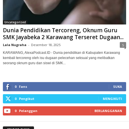
Uncategorized
Dunia Pendidikan Tercoreng, Oknum Guru
SMK Jayabeka 2 Karawang Terseret Dugaan...
Lala Nugraha
-
Desember 18, 2025
5
KARAWANG, AlexaPodcast.ID - Dunia pendidikan di Kabupaten Karawang
kembali tercoreng oleh isu dugaan pelecehan seksual yang melibatkan
seorang oknum guru dan siswi di SMK...
0
Fans
SUKA
0
Pengikut
MENGIKUTI
0
Pelanggan
BERLANGGANAN