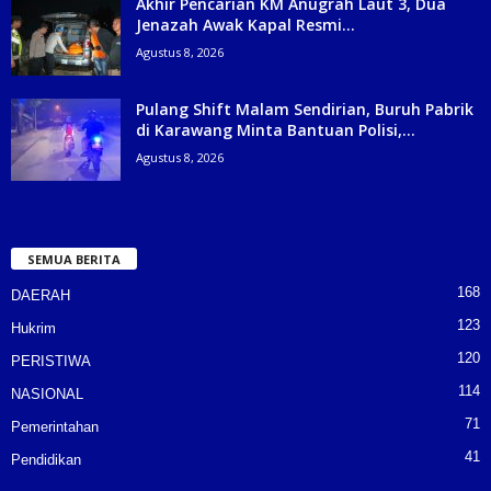
Akhir Pencarian KM Anugrah Laut 3, Dua
Jenazah Awak Kapal Resmi...
Agustus 8, 2026
Pulang Shift Malam Sendirian, Buruh Pabrik
di Karawang Minta Bantuan Polisi,...
Agustus 8, 2026
SEMUA BERITA
168
DAERAH
123
Hukrim
120
PERISTIWA
114
NASIONAL
71
Pemerintahan
41
Pendidikan