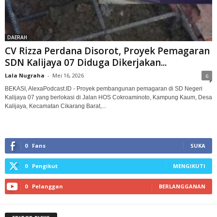
DAERAH
CV Rizza Perdana Disorot, Proyek Pemagaran
SDN Kalijaya 07 Diduga Dikerjakan...
Lala Nugraha
-
Mei 16, 2026
6
BEKASI, AlexaPodcast.ID - Proyek pembangunan pemagaran di SD Negeri
Kalijaya 07 yang berlokasi di Jalan HOS Cokroaminoto, Kampung Kaum, Desa
Kalijaya, Kecamatan Cikarang Barat,...
0
Fans
SUKA
0
Pengikut
MENGIKUTI
0
Pelanggan
BERLANGGANAN