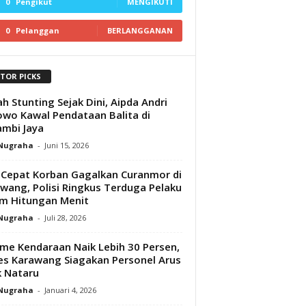
0
Pengikut
MENGIKUTI
0
Pelanggan
BERLANGGANAN
ITOR PICKS
h Stunting Sejak Dini, Aipda Andri
wo Kawal Pendataan Balita di
mbi Jaya
 Nugraha
-
Juni 15, 2026
 Cepat Korban Gagalkan Curanmor di
wang, Polisi Ringkus Terduga Pelaku
m Hitungan Menit
 Nugraha
-
Juli 28, 2026
me Kendaraan Naik Lebih 30 Persen,
es Karawang Siagakan Personel Arus
k Nataru‎
 Nugraha
-
Januari 4, 2026