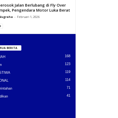
erosok Jalan Berlubang di Fly Over
mpek, Pengendara Motor Luka Berat
 Nugraha
-
Februari 1, 2026
MUA BERITA
168
RAH
123
m
119
STIWA
114
ONAL
71
intahan
41
dikan