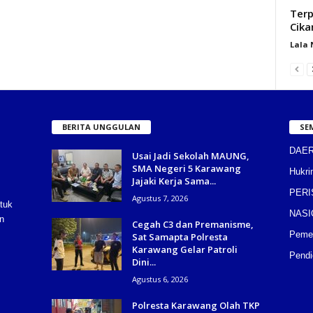
Terp
Cika
Lala
BERITA UNGGULAN
SE
DAE
Usai Jadi Sekolah MAUNG,
SMA Negeri 5 Karawang
Hukri
Jajaki Kerja Sama...
PERI
Agustus 7, 2026
tuk
NASI
n
Cegah C3 dan Premanisme,
Pemer
Sat Samapta Polresta
Karawang Gelar Patroli
Pendi
Dini...
Agustus 6, 2026
Polresta Karawang Olah TKP