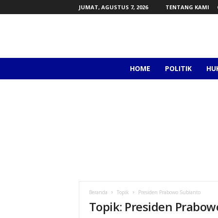
JUMAT, AGUSTUS 7, 2026
TENTANG KAMI
a
HOME
POLITIK
HU
l
e
x
a
p
o
d
c
a
s
t
.
Beranda
Topik
Presiden Prabowo Subianto
i
Topik: Presiden Prabow
d