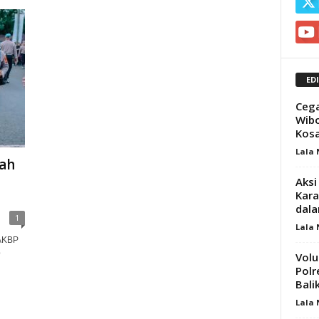
ED
Cega
Wibo
Kosa
Lala
ah
Aksi
Kara
dala
1
Lala
 AKBP
p
Volu
Polr
Bali
Lala