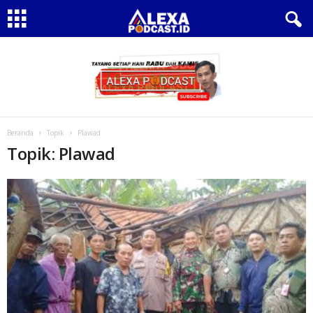
Beranda
Topik
Plawad
Topik: Plawad