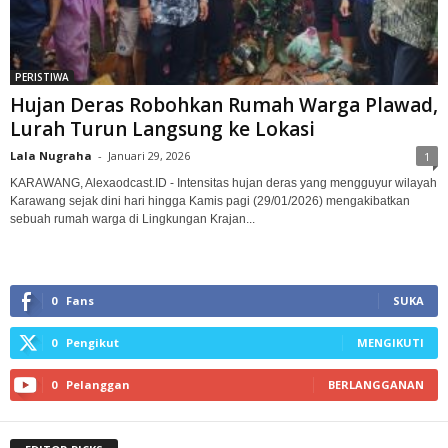
PERISTIWA
Hujan Deras Robohkan Rumah Warga Plawad,
Lurah Turun Langsung ke Lokasi‎
Lala Nugraha
-
Januari 29, 2026
1
KARAWANG, Alexaodcast.ID - Intensitas hujan deras yang mengguyur wilayah
Karawang sejak dini hari hingga Kamis pagi (29/01/2026) mengakibatkan
sebuah rumah warga di Lingkungan Krajan...
0
Fans
SUKA
0
Pengikut
MENGIKUTI
0
Pelanggan
BERLANGGANAN