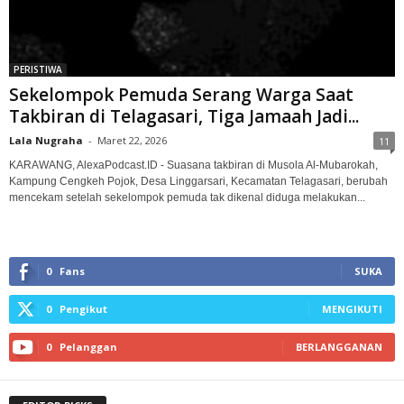
PERISTIWA
Sekelompok Pemuda Serang Warga Saat
Takbiran di Telagasari, Tiga Jamaah Jadi...
Lala Nugraha
-
Maret 22, 2026
11
KARAWANG, AlexaPodcast.ID - Suasana takbiran di Musola Al-Mubarokah,
Kampung Cengkeh Pojok, Desa Linggarsari, Kecamatan Telagasari, berubah
mencekam setelah sekelompok pemuda tak dikenal diduga melakukan...
0
Fans
SUKA
0
Pengikut
MENGIKUTI
0
Pelanggan
BERLANGGANAN