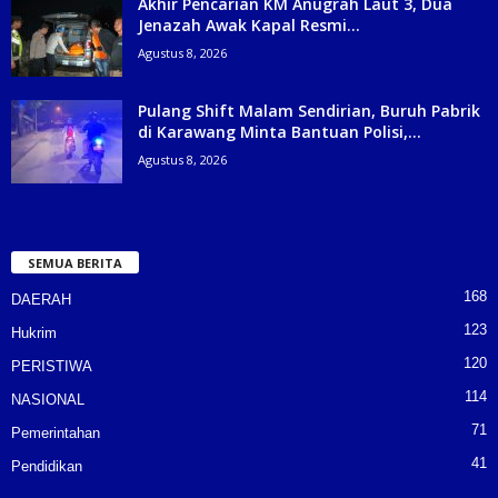
Akhir Pencarian KM Anugrah Laut 3, Dua
Jenazah Awak Kapal Resmi...
Agustus 8, 2026
Pulang Shift Malam Sendirian, Buruh Pabrik
di Karawang Minta Bantuan Polisi,...
Agustus 8, 2026
SEMUA BERITA
168
DAERAH
123
Hukrim
120
PERISTIWA
114
NASIONAL
71
Pemerintahan
41
Pendidikan