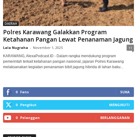
DAERAH
Polres Karawang Galakkan Program
Ketahanan Pangan Lewat Penanaman Jagung
Lala Nugraha
-
November 1, 2025
11
KARAWANG, AlexaPodcast.ID - ‎Dalam rangka mendukung program
pemerintah terkait ketahanan pangan nasional, jajaran Polres Karawang
melaksanakan kegiatan penanaman bibit jagung hibrida di lahan baku...
0
Fans
SUKA
0
Pengikut
MENGIKUTI
0
Pelanggan
BERLANGGANAN