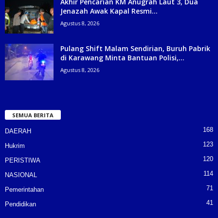
Akhir Pencarian KM Anugrah Laut 3, Dua
Jenazah Awak Kapal Resmi...
Agustus 8, 2026
Pulang Shift Malam Sendirian, Buruh Pabrik
di Karawang Minta Bantuan Polisi,...
Agustus 8, 2026
SEMUA BERITA
168
DAERAH
123
Hukrim
120
PERISTIWA
114
NASIONAL
71
Pemerintahan
41
Pendidikan