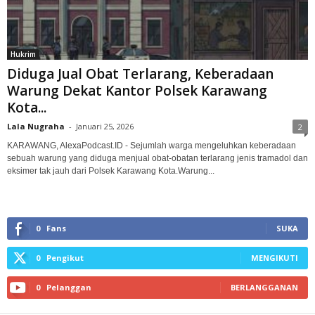
Hukrim
Diduga Jual Obat Terlarang, Keberadaan
Warung Dekat Kantor Polsek Karawang
Kota...
Lala Nugraha
-
Januari 25, 2026
2
KARAWANG, AlexaPodcast.ID - Sejumlah warga mengeluhkan keberadaan
sebuah warung yang diduga menjual obat-obatan terlarang jenis tramadol dan
eksimer tak jauh dari Polsek Karawang Kota.‎‎Warung...
0
Fans
SUKA
0
Pengikut
MENGIKUTI
0
Pelanggan
BERLANGGANAN