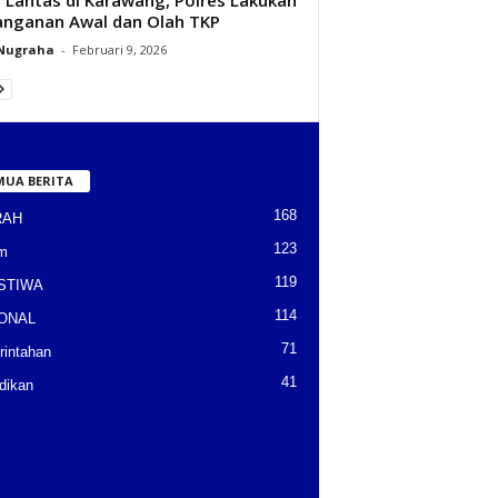
nganan Awal dan Olah TKP
 Nugraha
-
Februari 9, 2026
MUA BERITA
168
RAH
123
m
119
STIWA
114
ONAL
71
intahan
41
dikan