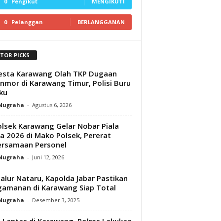
0
Pengikut
MENGIKUTI
0
Pelanggan
BERLANGGANAN
ITOR PICKS
esta Karawang Olah TKP Dugaan
nmor di Karawang Timur, Polisi Buru
ku
 Nugraha
-
Agustus 6, 2026
lsek Karawang Gelar Nobar Piala
a 2026 di Mako Polsek, Pererat
ersamaan Personel
 Nugraha
-
Juni 12, 2026
Jalur Nataru, Kapolda Jabar Pastikan
amanan di Karawang Siap Total
 Nugraha
-
Desember 3, 2025
 Lantas di Karawang, Polres Lakukan