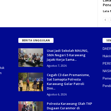
Pena
Lala
BERITA UNGGULAN
SE
DAE
Usai Jadi Sekolah MAUNG,
SMA Negeri 5 Karawang
Hukri
Jajaki Kerja Sama...
PERI
Agustus 7, 2026
tuk
NASI
n
Cegah C3 dan Premanisme,
Pemer
Sat Samapta Polresta
Karawang Gelar Patroli
Pendi
Dini...
Agustus 6, 2026
Polresta Karawang Olah TKP
Dugaan Curanmor di