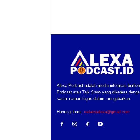
Alexa Podcast adalah media informasi berben
Podcast atau Talk Show yang dikemas denga
santai namun lugas dalam mengabarkan.
Hubungi kami:
redaksialexa@gmail.com