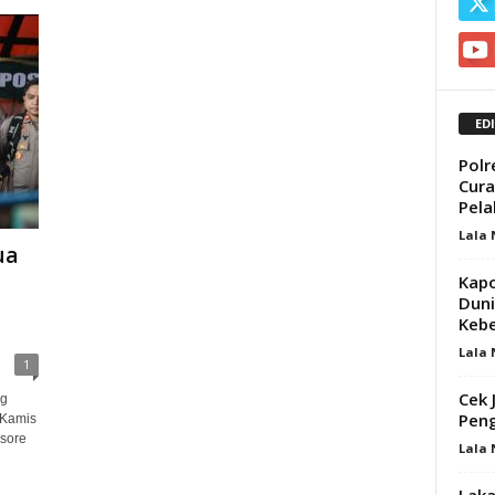
ED
Polr
Cura
Pela
Lala
ua
Kapo
Duni
Keb
Lala
1
Cek 
ng
Peng
 Kamis
 sore
Lala
Laka