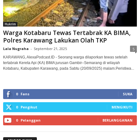
Hukrim
Warga Kotabaru Tewas Tertabrak KA BIMA,
Polres Karawang Lakukan Olah TKP‎
Lala Nugraha
-
September 21, 2025
5
KARAWANG, AlexaPodcast.ID - Seorang warga dilaporkan tewas setelah
tertabrak Kereta Api (KA) BIMA jurusan Gambir–Semarang di wilayah
Kotabaru, Kabupaten Karawang, pada Sabtu (20/09/2025) malam.‎‎Peristiwa...
0
Fans
SUKA
0
Pengikut
MENGIKUTI
0
Pelanggan
BERLANGGANAN