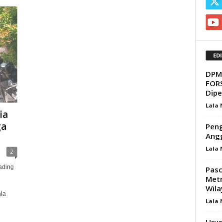
ED
DPMD
FORS
Dipe
Lala
ia
ga
Peng
Angg
Lala
2
ading
Pasc
Metr
Wila
ia
Lala
Urus