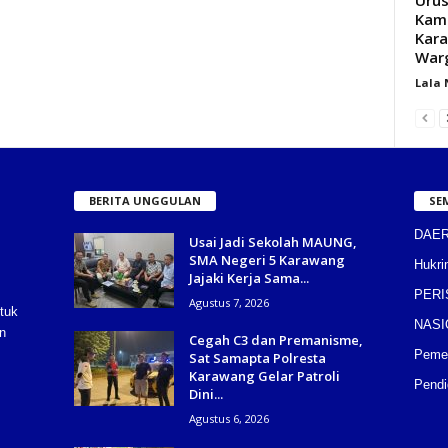
Kam
Kara
War
Lala
BERITA UNGGULAN
SE
DAE
Usai Jadi Sekolah MAUNG,
SMA Negeri 5 Karawang
Hukri
Jajaki Kerja Sama...
PERI
Agustus 7, 2026
tuk
NASI
n
Cegah C3 dan Premanisme,
Pemer
Sat Samapta Polresta
Karawang Gelar Patroli
Pendi
Dini...
Agustus 6, 2026