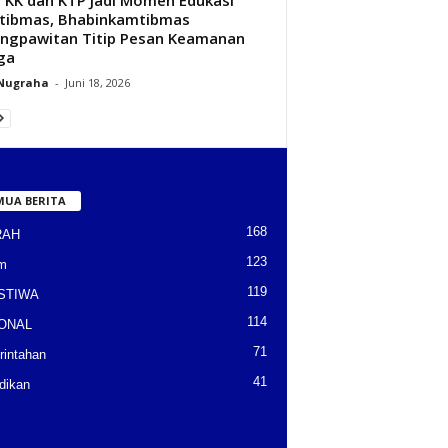
tibmas, Bhabinkamtibmas
ngpawitan Titip Pesan Keamanan
ga
 Nugraha
-
Juni 18, 2026
MUA BERITA
168
RAH
123
m
119
STIWA
114
ONAL
71
intahan
41
dikan