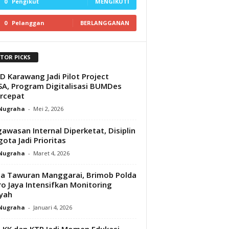
0
Pengikut
MENGIKUTI
0
Pelanggan
BERLANGGANAN
ITOR PICKS
 Karawang Jadi Pilot Project
A, Program Digitalisasi BUMDes
rcepat
 Nugraha
-
Mei 2, 2026
awasan Internal Diperketat, Disiplin
ota Jadi Prioritas
 Nugraha
-
Maret 4, 2026
a Tawuran Manggarai, Brimob Polda
o Jaya Intensifkan Monitoring
yah‎
 Nugraha
-
Januari 4, 2026
 KK dan KTP Jadi Momen Edukasi